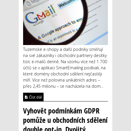
Tuzemské e-shopy a další podniky směřují
na své zákazníky i obchodní partnery desítky
tisíc e-mailů denně. Na vzorku více než 1 700
účtů se v aplikaci SmartEmailing podívali, na
které domény obchodní sdělení nejčastěji
míří. Více než polovina unikátních adres –
přes 2,45 milionu – se nacházela na dom...
Číst dál
Vyhovět podmínkám GDPR
pomůže u obchodních sdělení
double opt-in. Dvojitý