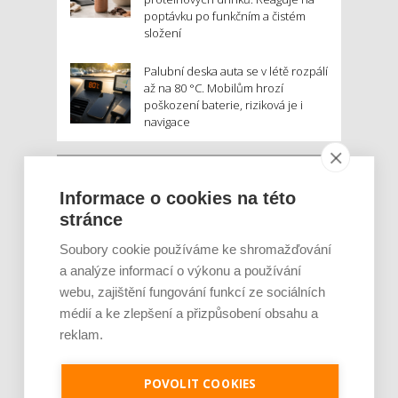
poptávku po funkčním a čistém
složení
Palubní deska auta se v létě rozpálí
až na 80 °C. Mobilům hrozí
poškození baterie, riziková je i
navigace
MOHLO BY VÁS ZAJÍMAT:
Informace o cookies na této
stránce
Soubory cookie používáme ke shromažďování
a analýze informací o výkonu a používání
webu, zajištění fungování funkcí ze sociálních
médií a ke zlepšení a přizpůsobení obsahu a
reklam.
Rajčata, borůvky nebo ořechy. Potraviny,
které v létě pomáhají hormonům a ulevuj [...]
POVOLIT COOKIES