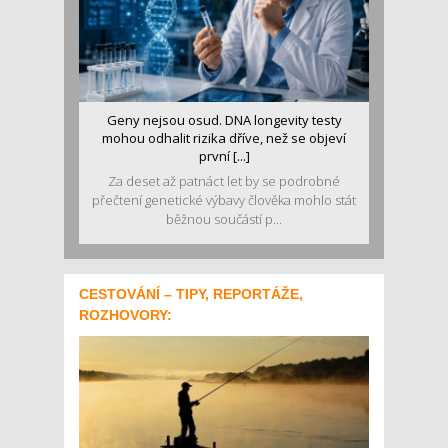
Geny nejsou osud. DNA longevity testy
mohou odhalit rizika dříve, než se objeví
první [...]
Za deset až patnáct let by se podrobné
přečtení genetické výbavy člověka mohlo stát
běžnou součástí p...
CESTOVÁNÍ – TIPY, REPORTÁŽE,
ROZHOVORY: