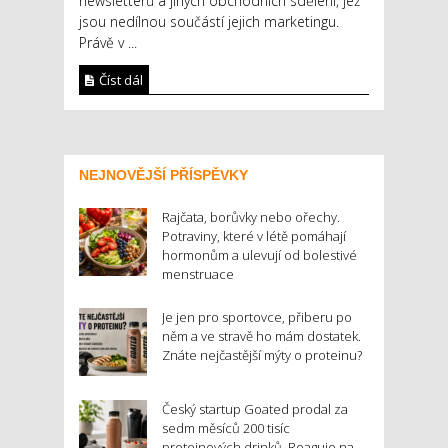
newsletterů a jiných obchodních sdělení, jež
jsou nedílnou součástí jejich marketingu.
Právě v ...
Číst dál
NEJNOVĚJŠÍ PŘÍSPĚVKY
Rajčata, borůvky nebo ořechy.
Potraviny, které v létě pomáhají
hormonům a ulevují od bolestivé
menstruace
Je jen pro sportovce, přiberu po
něm a ve stravě ho mám dostatek.
Znáte nejčastější mýty o proteinu?
Český startup Goated prodal za
sedm měsíců 200 tisíc
proteinových drinků. Reaguje na