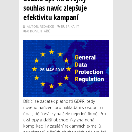
souhlas navíc zlepšuje
efektivitu kampaní
AUTOR: REDAKCE
RUBRIKA: IT
0 KOMENTÁŘŮ
Blížící se začátek platnosti GDPR, tedy
nového nařízení pro nakládání s osobními
údaji, dělá vrásky na čele nejedné firmě. Pro
e-shopy a další obchodníky znamená
komplikaci i v zasílání reklamních e-mailů,