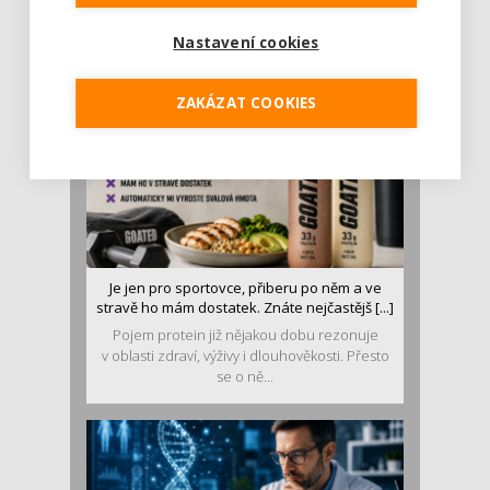
Léto je ideálním časem dopřát hormonům
malý restart. Čerstvé ovoce, zelenina nebo
Nastavení cookies
luštěniny jsou práv...
ZAKÁZAT COOKIES
Je jen pro sportovce, přiberu po něm a ve
stravě ho mám dostatek. Znáte nejčastějš [...]
Pojem protein již nějakou dobu rezonuje
v oblasti zdraví, výživy i dlouhověkosti. Přesto
se o ně...