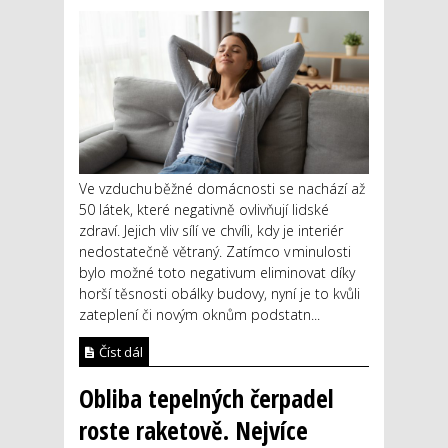
Ve vzduchu běžné domácnosti se nachází až
50 látek, které negativně ovlivňují lidské
zdraví. Jejich vliv sílí ve chvíli, kdy je interiér
nedostatečně větraný. Zatímco v minulosti
bylo možné toto negativum eliminovat díky
horší těsnosti obálky budovy, nyní je to kvůli
zateplení či novým oknům podstatn...
Číst dál
Obliba tepelných čerpadel
roste raketově. Nejvíce