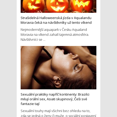
Strašidelná Halloweenská jízda v Aqualandu
Moravia čeká na návštěvníky už tento víkend
Nejmodernější aquapark v Česku Aqualand
Moravia na víkend zahalí tajemná atmosféra.
Návštěvníci se ...
Sexuální praktiky napříč kontinenty: Brazilci
milují orální sex, Asiati skupinový, Češi své
fantazie tají
Sexuální touhy mají všichni bez ohledu na to,
zda se jedná o ženy či muže, o sociální postavení