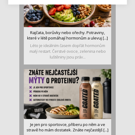
Rajčata, borůvky nebo ořechy. Potraviny,
které v létě pomáhají hormonům a ulevuj [...]
Léto je ideálním časem dopřát hormonům
malý restart. Čerstvé ovoce, zelenina nebo
luštěniny jsou práv...
Je jen pro sportovce, přiberu po něm a ve
stravě ho mám dostatek. Znáte nejčastějš [...]