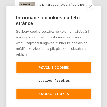
Je jen pro sportovce, přiberu po
něm a ve stravě ho mám dostatek.
Znáte nejčastější mýty o proteinu?
Informace o cookies na této
stránce
Český startup Goated prodal za
sedm měsíců 200 tisíc
Soubory cookie používáme ke shromažďování
proteinových drinků. Reaguje na
a analýze informací o výkonu a používání
poptávku po funkčním a čistém
webu, zajištění fungování funkcí ze sociálních
složení
médií a ke zlepšení a přizpůsobení obsahu a
reklam.
Palubní deska auta se v létě rozpálí
až na 80 °C. Mobilům hrozí
poškození baterie, riziková je i
POVOLIT COOKIES
navigace
Nastavení cookies
MOHLO BY VÁS ZAJÍMAT:
ZAKÁZAT COOKIES