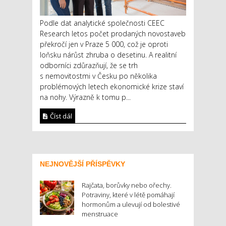
Podle dat analytické společnosti CEEC
Research letos počet prodaných novostaveb
překročí jen v Praze 5 000, což je oproti
loňsku nárůst zhruba o desetinu. A realitní
odborníci zdůrazňují, že se trh
s nemovitostmi v Česku po několika
problémových letech ekonomické krize staví
na nohy. Výrazně k tomu p...
Číst dál
NEJNOVĚJŠÍ PŘÍSPĚVKY
Rajčata, borůvky nebo ořechy.
Potraviny, které v létě pomáhají
hormonům a ulevují od bolestivé
menstruace