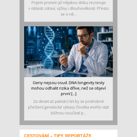
Pojem protein již nějakou dobu rezonuje
v oblasti zdraví, výživy i dlouhověkosti. Přesto
se o ně...
Geny nejsou osud. DNA longevity testy
mohou odhalit rizika dříve, než se objeví
první [...]
Za deset až patnáct let by se podrobné
přečtení genetické výbavy člověka mohlo stát
běžnou součástí p...
CESTOVÁNÍ – TIPY, REPORTÁŽE,