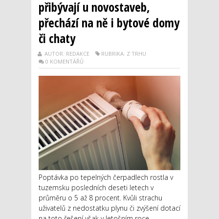
přibývají u novostaveb,
přechází na ně i bytové domy
či chaty
AUTOR: REDAKCE
RUBRIKA: Z TRHU
0 KOMENTÁŘŮ
Poptávka po tepelných čerpadlech rostla v
tuzemsku posledních deseti letech v
průměru o 5 až 8 procent. Kvůli strachu
uživatelů z nedostatku plynu či zvýšení dotací
na toto řešení však v letošním roce