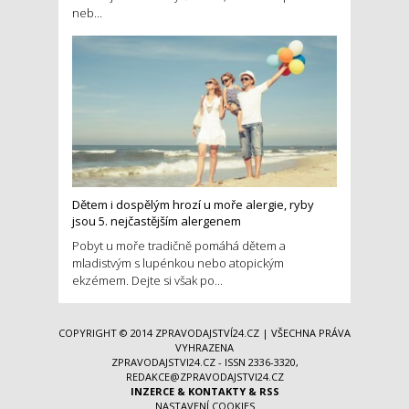
neb...
Dětem i dospělým hrozí u moře alergie, ryby
jsou 5. nejčastějším alergenem
Pobyt u moře tradičně pomáhá dětem a
mladistvým s lupénkou nebo atopickým
ekzémem. Dejte si však po...
COPYRIGHT © 2014
ZPRAVODAJSTVÍ24.CZ
| VŠECHNA PRÁVA
VYHRAZENA
ZPRAVODAJSTVI24.CZ - ISSN 2336-3320,
REDAKCE@ZPRAVODAJSTVI24.CZ
INZERCE
&
KONTAKTY
&
RSS
NASTAVENÍ COOKIES