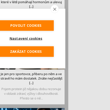
které v létě pomáhají hormonům a ulevuj
[...]
Léto je ideálním časem dopřát hormonům
malý restart. Čerstvé ovoce, zelenina nebo
luštěniny jsou práv...
POVOLIT COOKIES
Nastavení cookies
ZAKÁZAT COOKIES
Je jen pro sportovce, přiberu po něm a ve
stravě ho mám dostatek. Znáte nejčastějš
[...]
Pojem protein již nějakou dobu rezonuje
v oblasti zdraví, výživy i dlouhověkosti.
Přesto se o ně...