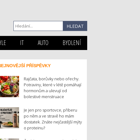
YLE
IT
AUTO
BYDLENÍ
NEJNOVĚJŠÍ PŘÍSPĚVKY
Rajčata, borůvky nebo ořechy.
Potraviny, které v létě pomáhají
hormonům a ulevují od
bolestivé menstruace
Je jen pro sportovce, přiberu
po něm a ve stravě ho mám
dostatek. Znáte nejčastější mýty
o proteinu?