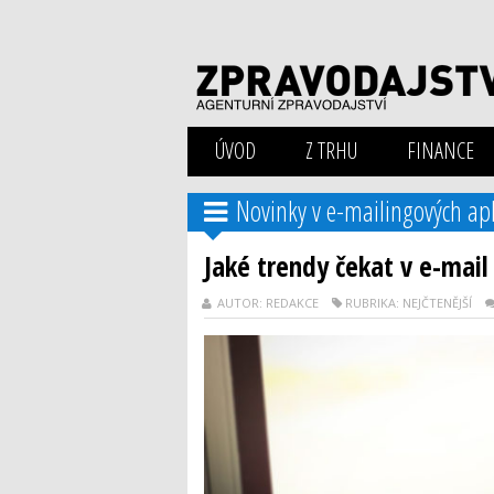
ÚVOD
Z TRHU
FINANCE
Novinky v e-mailingových apl
Jaké trendy čekat v e-mai
AUTOR: REDAKCE
RUBRIKA: NEJČTENĚJŠÍ