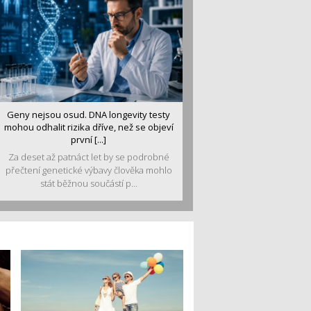
Geny nejsou osud. DNA longevity testy
mohou odhalit rizika dříve, než se objeví
první [...]
Za deset až patnáct let by se podrobné
přečtení genetické výbavy člověka mohlo
stát běžnou součástí p...