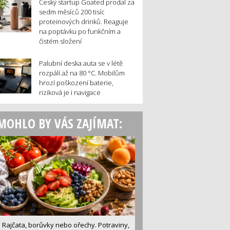
Český startup Goated prodal za
sedm měsíců 200 tisíc
proteinových drinků. Reaguje
na poptávku po funkčním a
čistém složení
Palubní deska auta se v létě
rozpálí až na 80 °C. Mobilům
hrozí poškození baterie,
riziková je i navigace
MOHLO BY VÁS ZAJÍMAT:
Rajčata, borůvky nebo ořechy. Potraviny,