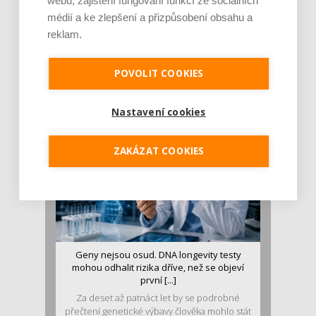
webu, zajištění fungování funkcí ze sociálních
médií a ke zlepšení a přizpůsobení obsahu a
reklam.
Je jen pro sportovce, přiberu po něm a ve
stravě ho mám dostatek. Znáte nejčastějš [...]
Pojem protein již nějakou dobu rezonuje
POVOLIT COOKIES
v oblasti zdraví, výživy i dlouhověkosti. Přesto
se o ně...
Nastavení cookies
ZAKÁZAT COOKIES
Geny nejsou osud. DNA longevity testy
mohou odhalit rizika dříve, než se objeví
první [...]
Za deset až patnáct let by se podrobné
přečtení genetické výbavy člověka mohlo stát