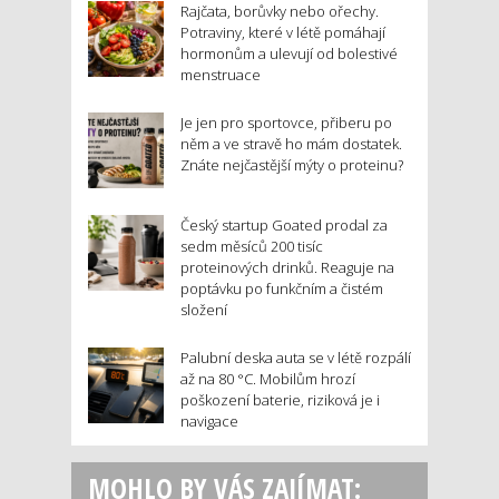
Rajčata, borůvky nebo ořechy.
Potraviny, které v létě pomáhají
hormonům a ulevují od bolestivé
menstruace
Je jen pro sportovce, přiberu po
něm a ve stravě ho mám dostatek.
Znáte nejčastější mýty o proteinu?
Český startup Goated prodal za
sedm měsíců 200 tisíc
proteinových drinků. Reaguje na
poptávku po funkčním a čistém
složení
Palubní deska auta se v létě rozpálí
až na 80 °C. Mobilům hrozí
poškození baterie, riziková je i
navigace
MOHLO BY VÁS ZAJÍMAT: