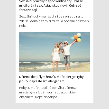
Sexuální praktiky napříč kontinenty: Brazilci
milují orální sex, Asiati skupinový, Češi své
fantazie tají
Sexuální touhy mají všichni bez ohledu na to,
zda se jedná o ženy či muže, o sociální postavení
neb...
Dětem i dospělým hrozí u moře alergie, ryby
jsou 5. nejčastějším alergenem
Pobyt u moře tradičně pomáhá dětem a
mladistvým s lupénkou nebo atopickým
ekzémem. Dejte si však po...