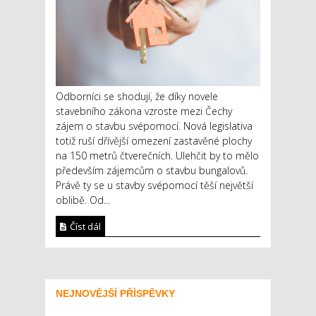
Odborníci se shodují, že díky novele
stavebního zákona vzroste mezi Čechy
zájem o stavbu svépomocí. Nová legislativa
totiž ruší dřívější omezení zastavěné plochy
na 150 metrů čtverečních. Ulehčit by to mělo
především zájemcům o stavbu bungalovů.
Právě ty se u stavby svépomocí těší největší
oblibě. Od...
Číst dál
NEJNOVĚJŠÍ PŘÍSPĚVKY