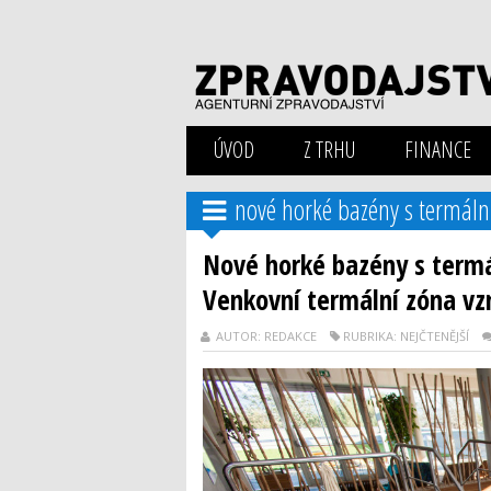
ÚVOD
Z TRHU
FINANCE
nové horké bazény s termáln
Nové horké bazény s termá
Venkovní termální zóna vz
AUTOR: REDAKCE
RUBRIKA: NEJČTENĚJŠÍ