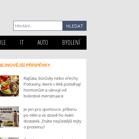
YLE
IT
AUTO
BYDLENÍ
NEJNOVĚJŠÍ PŘÍSPĚVKY
Rajčata, borůvky nebo ořechy.
Potraviny, které v létě pomáhají
hormonům a ulevují od
bolestivé menstruace
Je jen pro sportovce, přiberu
po něm a ve stravě ho mám
dostatek. Znáte nejčastější mýty
o proteinu?