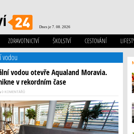
Dnes je 7. 08. 2026
ZDRAVOTNICTVÍ
ŠKOLSTVÍ
CESTOVÁNÍ
LIFEST
í vodou
lní vodou otevře Aqualand Moravia.
nikne v rekordním čase
0 KOMENTÁŘŮ