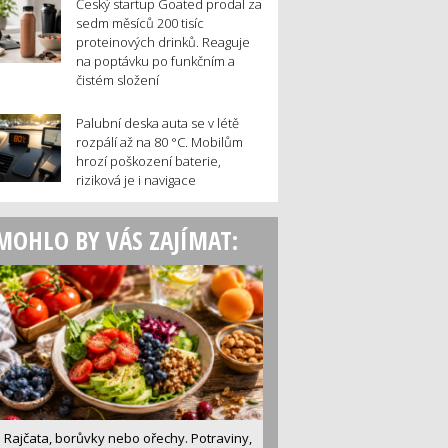
Český startup Goated prodal za
sedm měsíců 200 tisíc
proteinových drinků. Reaguje
na poptávku po funkčním a
čistém složení
Palubní deska auta se v létě
rozpálí až na 80 °C. Mobilům
hrozí poškození baterie,
riziková je i navigace
MOHLO BY VÁS ZAJÍMAT:
Rajčata, borůvky nebo ořechy. Potraviny,