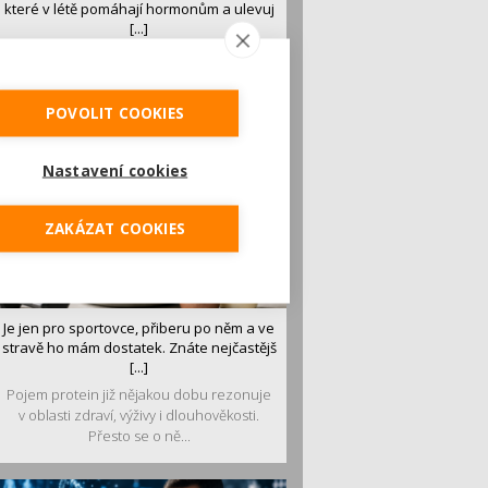
které v létě pomáhají hormonům a ulevuj
[...]
Léto je ideálním časem dopřát hormonům
malý restart. Čerstvé ovoce, zelenina nebo
luštěniny jsou práv...
POVOLIT COOKIES
Nastavení cookies
ZAKÁZAT COOKIES
Je jen pro sportovce, přiberu po něm a ve
stravě ho mám dostatek. Znáte nejčastějš
[...]
Pojem protein již nějakou dobu rezonuje
v oblasti zdraví, výživy i dlouhověkosti.
Přesto se o ně...