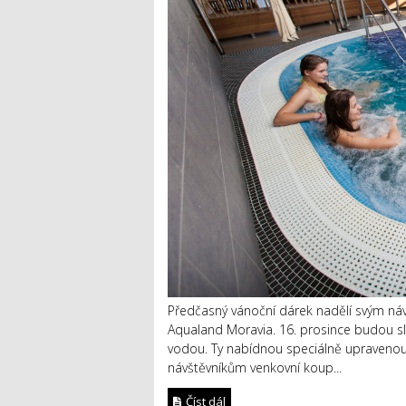
Předčasný vánoční dárek nadělí svým návšt
Aqualand Moravia. 16. prosince budou s
vodou. Ty nabídnou speciálně upravenou 
návštěvníkům venkovní koup...
Číst dál