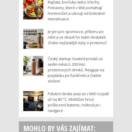
Rajčata, borůvky nebo ořechy.
Potraviny, které v létě pomáhají
hormonům a ulevují od bolestivé
menstruace
Je jen pro sportovce, přiberu po
něm a ve stravě ho mám dostatek.
Znáte nejčastější mýty o proteinu?
Český startup Goated prodal za
sedm měsíců 200 tisíc
proteinových drinků. Reaguje na
poptávku po funkčním a čistém
složení
Palubní deska auta se v létě rozpálí
až na 80 °C. Mobilům hrozí
poškození baterie, riziková je i
navigace
MOHLO BY VÁS ZAJÍMAT: