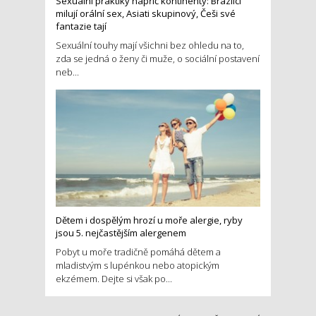
Sexuální praktiky napříč kontinenty: Brazilci
milují orální sex, Asiati skupinový, Češi své
fantazie tají
Sexuální touhy mají všichni bez ohledu na to,
zda se jedná o ženy či muže, o sociální postavení
neb...
Dětem i dospělým hrozí u moře alergie, ryby
jsou 5. nejčastějším alergenem
Pobyt u moře tradičně pomáhá dětem a
mladistvým s lupénkou nebo atopickým
ekzémem. Dejte si však po...