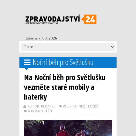
Dnes je 7. 08. 2026
Noční běh pro Světlušku
Na Noční běh pro Světlušku
vezměte staré mobily a
baterky
AUTOR: REDAKCE
RUBRIKA: NEJČTENĚJŠÍ
0 KOMENTÁŘŮ