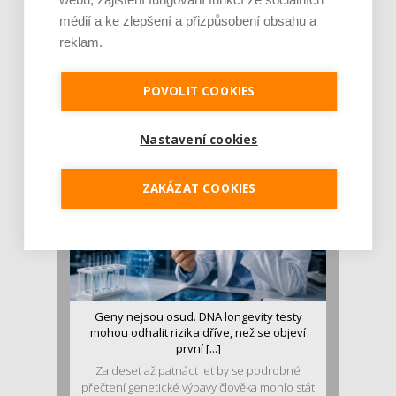
médií a ke zlepšení a přizpůsobení obsahu a
reklam.
Je jen pro sportovce, přiberu po něm a ve
stravě ho mám dostatek. Znáte nejčastějš [...]
Pojem protein již nějakou dobu rezonuje
POVOLIT COOKIES
v oblasti zdraví, výživy i dlouhověkosti. Přesto
se o ně...
Nastavení cookies
ZAKÁZAT COOKIES
Geny nejsou osud. DNA longevity testy
mohou odhalit rizika dříve, než se objeví
první [...]
Za deset až patnáct let by se podrobné
přečtení genetické výbavy člověka mohlo stát