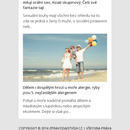
milují orální sex, Asiati skupinový, Češi své
fantazie tají
Sexuální touhy mají všichni bez ohledu na to,
zda se jedná o ženy či muže, o sociální postavení
neb...
Dětem i dospělým hrozí u moře alergie, ryby
jsou 5. nejčastějším alergenem
Pobyt u moře tradičně pomáhá dětem a
mladistvým s lupénkou nebo atopickým
ekzémem. Dejte si však po...
COPYRIGHT © 2014
ZPRAVODAJSTVÍ24.CZ
| VŠECHNA PRÁVA