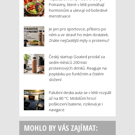
Potraviny, které v létě pomáhají
hormonům a ulevují od bolestivé
menstruace
Je jen pro sportovce, přiberu po
něm a ve stravě ho mám dostatek.
Znáte nejčastější mýty o proteinu?
Český startup Goated prodal za
sedm měsíců 200 tisíc
proteinových drinků. Reaguje na
poptávku po funkčním a čistém
složení
Palubní deska auta se v létě rozpálí
až na 80 °C. Mobilům hrozí
poškození baterie, riziková je i
navigace
MOHLO BY VÁS ZAJÍMAT: