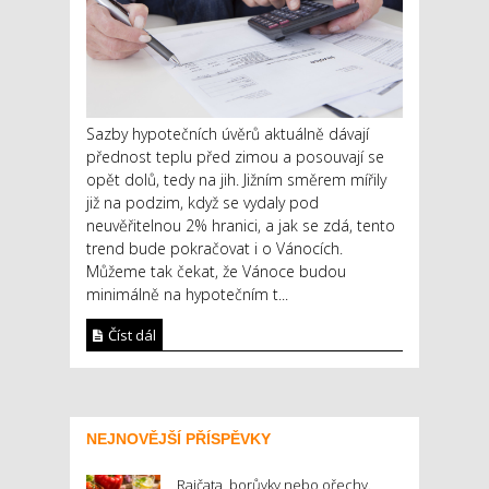
Sazby hypotečních úvěrů aktuálně dávají
přednost teplu před zimou a posouvají se
opět dolů, tedy na jih. Jižním směrem mířily
již na podzim, když se vydaly pod
neuvěřitelnou 2% hranici, a jak se zdá, tento
trend bude pokračovat i o Vánocích.
Můžeme tak čekat, že Vánoce budou
minimálně na hypotečním t...
Číst dál
NEJNOVĚJŠÍ PŘÍSPĚVKY
Rajčata, borůvky nebo ořechy.