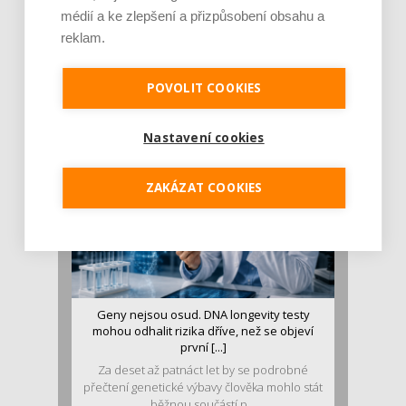
médií a ke zlepšení a přizpůsobení obsahu a
Je jen pro sportovce, přiberu po něm a ve
reklam.
stravě ho mám dostatek. Znáte nejčastějš [...]
Pojem protein již nějakou dobu rezonuje
POVOLIT COOKIES
v oblasti zdraví, výživy i dlouhověkosti. Přesto
se o ně...
Nastavení cookies
ZAKÁZAT COOKIES
Geny nejsou osud. DNA longevity testy
mohou odhalit rizika dříve, než se objeví
první [...]
Za deset až patnáct let by se podrobné
přečtení genetické výbavy člověka mohlo stát
běžnou součástí p...