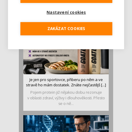
Léto je ideálním časem dopřát hormonům
malý restart. Čerstvé ovoce, zelenina nebo
Nastavení cookies
luštěniny jsou práv...
ZAKÁZAT COOKIES
Je jen pro sportovce, přiberu po něm a ve
stravě ho mám dostatek. Znáte nejčastějš [...]
Pojem protein již nějakou dobu rezonuje
v oblasti zdraví, výživy i dlouhověkosti. Přesto
se o ně...