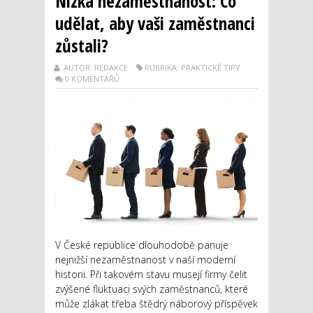
Nízká nezaměstnanost: Co
udělat, aby vaši zaměstnanci
zůstali?
AUTOR: REDAKCE
RUBRIKA: PRAKTICKÉ TIPY
0 KOMENTÁŘŮ
V České republice dlouhodobě panuje
nejnižší nezaměstnanost v naší moderní
historii. Při takovém stavu musejí firmy čelit
zvýšené fluktuaci svých zaměstnanců, které
může zlákat třeba štědrý náborový příspěvek