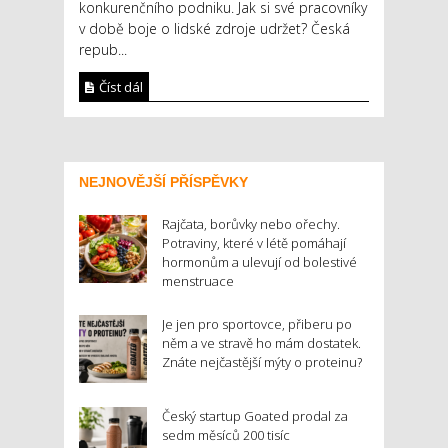
konkurenčního podniku. Jak si své pracovníky
v době boje o lidské zdroje udržet? Česká
repub...
Číst dál
NEJNOVĚJŠÍ PŘÍSPĚVKY
Rajčata, borůvky nebo ořechy.
Potraviny, které v létě pomáhají
hormonům a ulevují od bolestivé
menstruace
Je jen pro sportovce, přiberu po
něm a ve stravě ho mám dostatek.
Znáte nejčastější mýty o proteinu?
Český startup Goated prodal za
sedm měsíců 200 tisíc