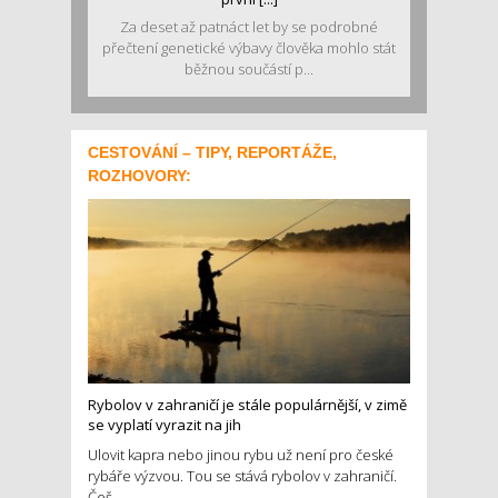
Za deset až patnáct let by se podrobné
přečtení genetické výbavy člověka mohlo stát
běžnou součástí p...
CESTOVÁNÍ – TIPY, REPORTÁŽE,
ROZHOVORY:
Rybolov v zahraničí je stále populárnější, v zimě
se vyplatí vyrazit na jih
Ulovit kapra nebo jinou rybu už není pro české
rybáře výzvou. Tou se stává rybolov v zahraničí.
Češ...