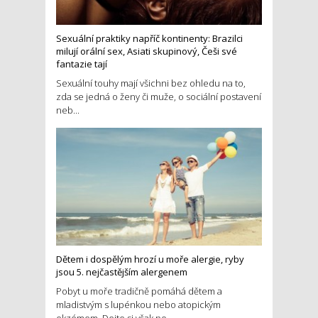
Sexuální praktiky napříč kontinenty: Brazilci
milují orální sex, Asiati skupinový, Češi své
fantazie tají
Sexuální touhy mají všichni bez ohledu na to,
zda se jedná o ženy či muže, o sociální postavení
neb...
Dětem i dospělým hrozí u moře alergie, ryby
jsou 5. nejčastějším alergenem
Pobyt u moře tradičně pomáhá dětem a
mladistvým s lupénkou nebo atopickým