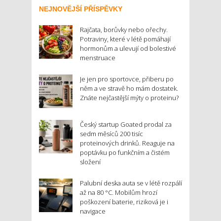
NEJNOVĚJŠÍ PŘÍSPĚVKY
Rajčata, borůvky nebo ořechy.
Potraviny, které v létě pomáhají
hormonům a ulevují od bolestivé
menstruace
Je jen pro sportovce, přiberu po
něm a ve stravě ho mám dostatek.
Znáte nejčastější mýty o proteinu?
Český startup Goated prodal za
sedm měsíců 200 tisíc
proteinových drinků. Reaguje na
poptávku po funkčním a čistém
složení
Palubní deska auta se v létě rozpálí
až na 80 °C. Mobilům hrozí
poškození baterie, riziková je i
navigace