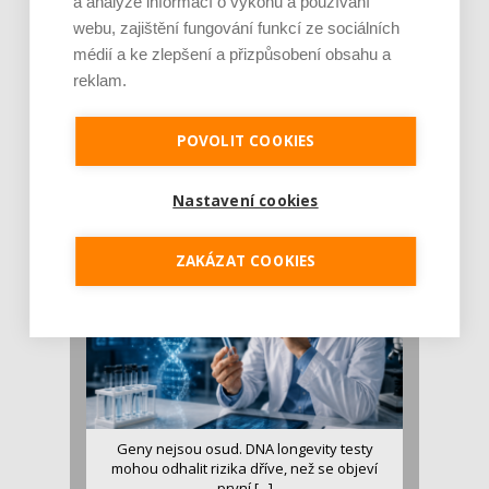
a analýze informací o výkonu a používání
webu, zajištění fungování funkcí ze sociálních
médií a ke zlepšení a přizpůsobení obsahu a
reklam.
Je jen pro sportovce, přiberu po něm a ve
stravě ho mám dostatek. Znáte nejčastějš [...]
POVOLIT COOKIES
Pojem protein již nějakou dobu rezonuje
v oblasti zdraví, výživy i dlouhověkosti. Přesto
Nastavení cookies
se o ně...
ZAKÁZAT COOKIES
Geny nejsou osud. DNA longevity testy
mohou odhalit rizika dříve, než se objeví
první [...]