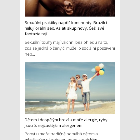
Sexuální praktiky napříč kontinenty: Brazilci
milují orální sex, Asiati skupinový, Češi své
fantazie tají
Sexuální touhy mají všichni bez ohledu na to,
zda se jedná o ženy či muže, o sociální postavení
neb...
Dětem i dospělým hrozí u moře alergie, ryby
jsou 5. nejčastějším alergenem
Pobyt u moře tradičně pomáhá dětem a
mladistvým s lupénkou nebo atopickým