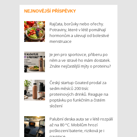
NEJNOVĚJŠÍ PŘÍSPĚVKY
Rajčata, borůvky nebo ořechy.
Potraviny, které v létě pomáhají
hormonům a ulevují od bolestivé
menstruace
Je jen pro sportovce, přiberu po
něm a ve stravě ho mám dostatek.
Znáte nejčastější mýty o proteinu?
Český startup Goated prodal za
sedm měsíců 200 tisíc
proteinových drinků. Reaguje na
poptávku po funkčním a čistém
složení
Palubní deska auta se v létě rozpálí
až na 80 °C. Mobilům hrozí
poškození baterie, riziková je i
navigace