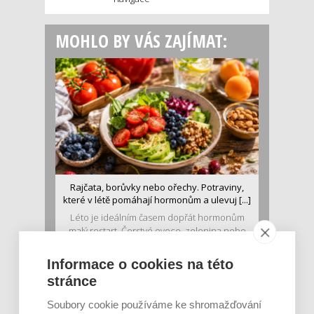
MOHLO BY VÁS ZAJÍMAT:
Rajčata, borůvky nebo ořechy. Potraviny,
které v létě pomáhají hormonům a ulevuj [...]
Léto je ideálním časem dopřát hormonům
malý restart. Čerstvé ovoce, zelenina nebo
luštěniny jsou práv...
Informace o cookies na této
stránce
Soubory cookie používáme ke shromažďování