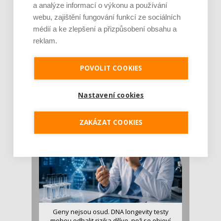
a analýze informací o výkonu a používání
webu, zajištění fungování funkcí ze sociálních
médií a ke zlepšení a přizpůsobení obsahu a
reklam.
Je jen pro sportovce, přiberu po něm a ve
POVOLIT COOKIES
stravě ho mám dostatek. Znáte nejčastějš [...]
Pojem protein již nějakou dobu rezonuje
v oblasti zdraví, výživy i dlouhověkosti. Přesto
Nastavení cookies
se o ně...
ZAKÁZAT COOKIES
Geny nejsou osud. DNA longevity testy
mohou odhalit rizika dříve, než se objeví