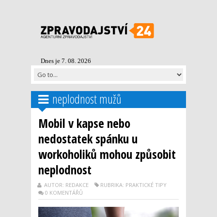
Dnes je 7. 08. 2026
neplodnost mužů
Mobil v kapse nebo
nedostatek spánku u
workoholiků mohou způsobit
neplodnost
AUTOR: REDAKCE
RUBRIKA: PRAKTICKÉ TIPY
0 KOMENTÁŘŮ