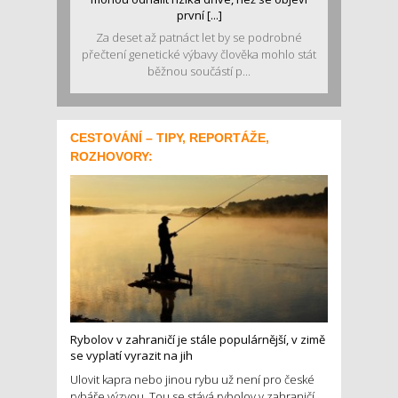
první [...]
Za deset až patnáct let by se podrobné
přečtení genetické výbavy člověka mohlo stát
běžnou součástí p...
CESTOVÁNÍ – TIPY, REPORTÁŽE,
ROZHOVORY:
Rybolov v zahraničí je stále populárnější, v zimě
se vyplatí vyrazit na jih
Ulovit kapra nebo jinou rybu už není pro české
rybáře výzvou. Tou se stává rybolov v zahraničí.