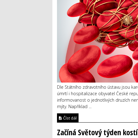
Dle Státního zdravotního ústavu jsou ka
úmrtí i hospitalizace obyvatel České rep
informovanost o jednotlivých druzích nem
mýty. Například ...
Číst dál
Začíná Světový týden kostí