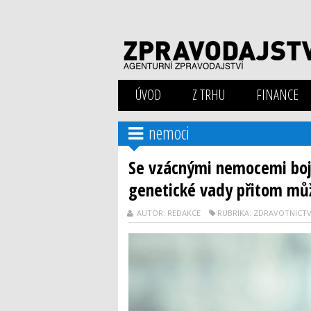
ÚVOD
Z TRHU
FINANCE
nemoci
Se vzácnými nemocemi boju
genetické vady přitom můž
AUTOR: REDAKCE
RUBRIKA: ZDRAVOTNICTV