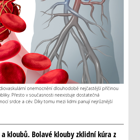
rdiovaskulární onemocnění dlouhodobě nejčastější příčinou
ubliky. Přesto v současnosti neexistuje dostatečná
ocí srdce a cév. Díky tomu mezi lidmi panují nejrůznější
 a kloubů. Bolavé klouby zklidní kúra z