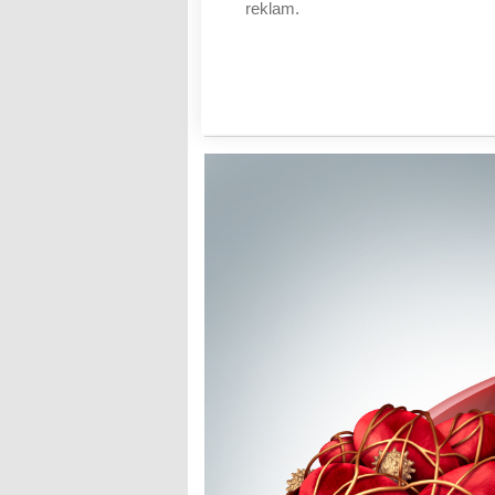
reklam.
Časté mýty o nemocech srd
ženy a vyhýbá se sportov
AUTOR: REDAKCE
RUBRIKA: NEJČTENĚJŠÍ