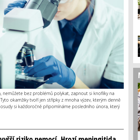
h, nemůžete bez problémů polykat, zapnout si knoflíky na
 Tyto okamžiky tvoří jen střípky z mnoha výzev, kterým denně
ich osudy si každoročně připomínáme posledního února, který
vyšší riziko nemocí. Hrozí meningitida,