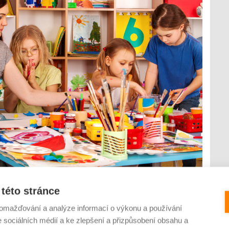
 Obzvláště pro prvňáčky a jejich rodiče znamenalo září
ké zátěže a také nemocí. S nástupem dětí do škol a školek
této stránce
ivu svých vrstevníků ovšem není vystaveno jen různým virovým
omažďování a analýze informací o výkonu a používání
e sociálních médií a ke zlepšení a přizpůsobení obsahu a