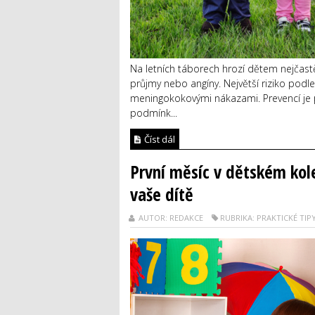
Na letních táborech hrozí dětem nejčastěji
průjmy nebo angíny. Největší riziko pod
meningokokovými nákazami. Prevencí je p
podmínk...
Číst dál
První měsíc v dětském kole
vaše dítě
AUTOR: REDAKCE
RUBRIKA: PRAKTICKÉ TIP