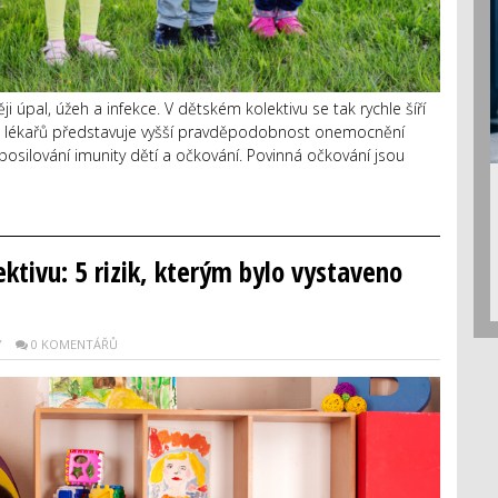
 úpal, úžeh a infekce. V dětském kolektivu se tak rychle šíří
le lékařů představuje vyšší pravděpodobnost onemocnění
osilování imunity dětí a očkování. Povinná očkování jsou
ktivu: 5 rizik, kterým bylo vystaveno
Y
0 KOMENTÁŘŮ