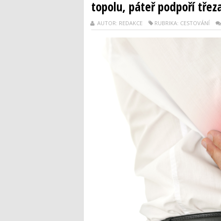
topolu, páteř podpoří třez
AUTOR: REDAKCE
RUBRIKA: CESTOVÁNÍ