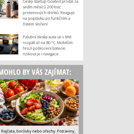
Český startup Goated prodal za
sedm měsíců 200 tisíc
proteinových drinků. Reaguje
na poptávku po funkčním a
čistém složení
Palubní deska auta se v létě
rozpálí až na 80 °C. Mobilům
hrozí poškození baterie,
riziková je i navigace
MOHLO BY VÁS ZAJÍMAT:
Rajčata, borůvky nebo ořechy. Potraviny,