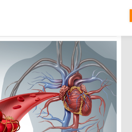
ce a cév: trombóza postihuje hlavně
cům
0 KOMENTÁŘŮ