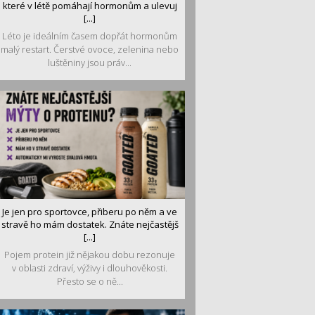
které v létě pomáhají hormonům a ulevuj
[...]
Léto je ideálním časem dopřát hormonům
malý restart. Čerstvé ovoce, zelenina nebo
luštěniny jsou práv...
Je jen pro sportovce, přiberu po něm a ve
stravě ho mám dostatek. Znáte nejčastějš
[...]
Pojem protein již nějakou dobu rezonuje
v oblasti zdraví, výživy i dlouhověkosti.
Přesto se o ně...