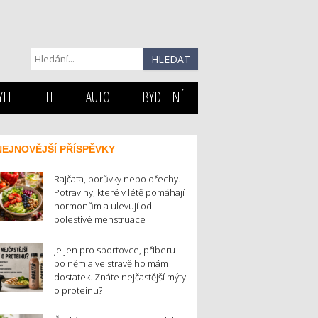
YLE
IT
AUTO
BYDLENÍ
NEJNOVĚJŠÍ PŘÍSPĚVKY
Rajčata, borůvky nebo ořechy.
Potraviny, které v létě pomáhají
hormonům a ulevují od
bolestivé menstruace
Je jen pro sportovce, přiberu
po něm a ve stravě ho mám
dostatek. Znáte nejčastější mýty
o proteinu?