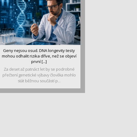
Geny nejsou osud. DNA longevity testy
mohou odhalit rizika dříve, než se objeví
první [...]
Za deset až patnáct let by se podrobné
přečtení genetické výbavy člověka mohlo
stát běžnou součástí p...