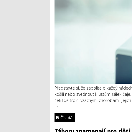
Představte si, že zápolíte o každý nádec
košili nebo zvednout k ústům šálek čaje.
čelí lidé trpící vzácnými chorobami. Jej
je ...
Číst dál
Tábory znamenají pro děti 