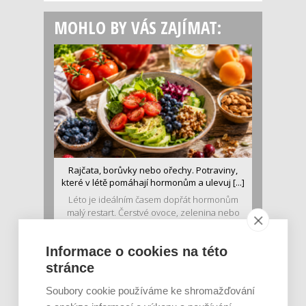
MOHLO BY VÁS ZAJÍMAT:
Rajčata, borůvky nebo ořechy. Potraviny,
které v létě pomáhají hormonům a ulevuj [...]
Léto je ideálním časem dopřát hormonům
malý restart. Čerstvé ovoce, zelenina nebo
luštěniny jsou práv...
Informace o cookies na této
stránce
Soubory cookie používáme ke shromažďování