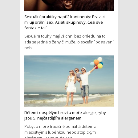
Sexuální praktiky napříč kontinenty: Brazilci
milují orální sex, Asiati skupinový, Češi své
fantazie tají
Sexuální touhy mají všichni bez ohledu na to,
zda se jedná o ženy či muže, o sociální postavení
neb...
Dětem i dospělým hrozí u moře alergie, ryby
jsou 5. nejčastějším alergenem
Pobyt u moře tradičně pomáhá dětem a
mladistvým s lupénkou nebo atopickým