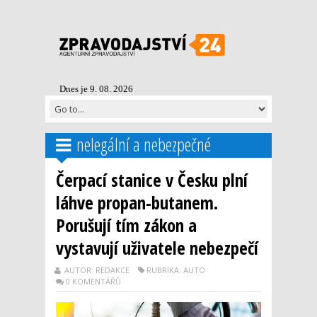
Dnes je 9. 08. 2026
nelegální a nebezpečné
Čerpací stanice v Česku plní
láhve propan-butanem.
Porušují tím zákon a
vystavují uživatele nebezpečí
AUTOR: REDAKCE
RUBRIKA: AUTO
0 KOMENTÁŘŮ