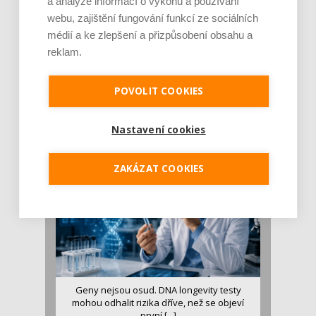
a analýze informací o výkonu a používání
webu, zajištění fungování funkcí ze sociálních
médií a ke zlepšení a přizpůsobení obsahu a
reklam.
Je jen pro sportovce, přiberu po něm a ve
stravě ho mám dostatek. Znáte nejčastějš [...]
POVOLIT COOKIES
Pojem protein již nějakou dobu rezonuje
v oblasti zdraví, výživy i dlouhověkosti. Přesto
Nastavení cookies
se o ně...
ZAKÁZAT COOKIES
Geny nejsou osud. DNA longevity testy
mohou odhalit rizika dříve, než se objeví
první [...]