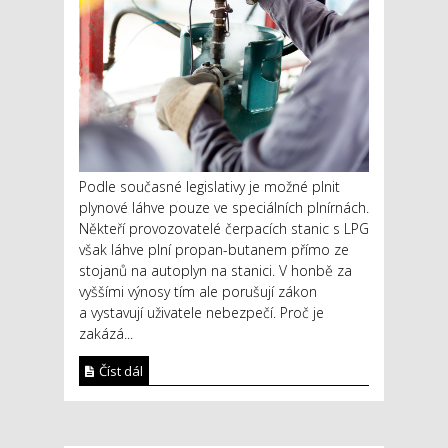
Podle současné legislativy je možné plnit
plynové láhve pouze ve speciálních plnírnách.
Někteří provozovatelé čerpacích stanic s LPG
však láhve plní propan-butanem přímo ze
stojanů na autoplyn na stanici. V honbě za
vyššími výnosy tím ale porušují zákon
a vystavují uživatele nebezpečí. Proč je
zakázá...
Číst dál