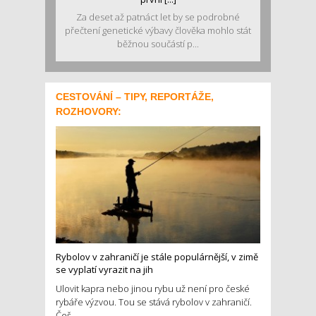
Za deset až patnáct let by se podrobné
přečtení genetické výbavy člověka mohlo stát
běžnou součástí p...
CESTOVÁNÍ – TIPY, REPORTÁŽE,
ROZHOVORY:
Rybolov v zahraničí je stále populárnější, v zimě
se vyplatí vyrazit na jih
Ulovit kapra nebo jinou rybu už není pro české
rybáře výzvou. Tou se stává rybolov v zahraničí.
Češ...