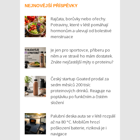
NEJNOVĚJŠÍ PŘÍSPĚVKY
Rajčata, borůvky nebo ořechy.
Potraviny, které v létě pomáhají
hormonům a ulevují od bolestivé
menstruace
Je jen pro sportovce, přiberu po
něm a ve stravě ho mám dostatek.
Znáte nejčastější mýty o proteinu?
Český startup Goated prodal za
sedm měsíců 200 tisíc
proteinových drinků. Reaguje na
poptávku po funkčním a čistém
složení
Palubní deska auta se v létě rozpálí
až na 80 °C. Mobilům hrozí
poškození baterie, riziková je i
navigace