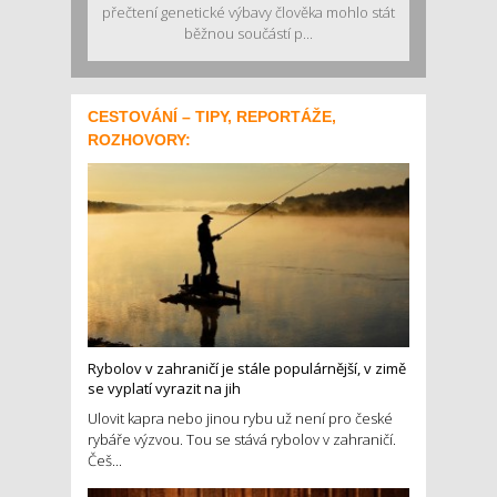
přečtení genetické výbavy člověka mohlo stát
běžnou součástí p...
CESTOVÁNÍ – TIPY, REPORTÁŽE,
ROZHOVORY:
Rybolov v zahraničí je stále populárnější, v zimě
se vyplatí vyrazit na jih
Ulovit kapra nebo jinou rybu už není pro české
rybáře výzvou. Tou se stává rybolov v zahraničí.
Češ...