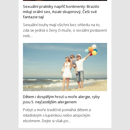
Sexuální praktiky napříč kontinenty: Brazilci
milují orální sex, Asiati skupinový, Češi své
fantazie tají
Sexuální touhy mají všichni bez ohledu na to,
zda se jedná o ženy či muže, o sociální postavení
neb...
Dětem i dospělým hrozí u moře alergie, ryby
jsou 5. nejčastějším alergenem
Pobyt u moře tradičně pomáhá dětem a
mladistvým s lupénkou nebo atopickým
ekzémem. Dejte si však po...