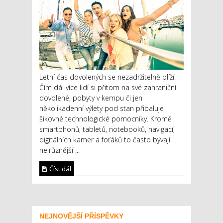
Letní čas dovolených se nezadržitelně blíží.
Čím dál více lidí si přitom na své zahraniční
dovolené, pobyty v kempu či jen
několikadenní výlety pod stan přibaluje
šikovné technologické pomocníky. Kromě
smartphonů, tabletů, notebooků, navigací,
digitálních kamer a foťáků to často bývají i
nejrůznější ...
Číst dál
NEJNOVĚJŠÍ PŘÍSPĚVKY