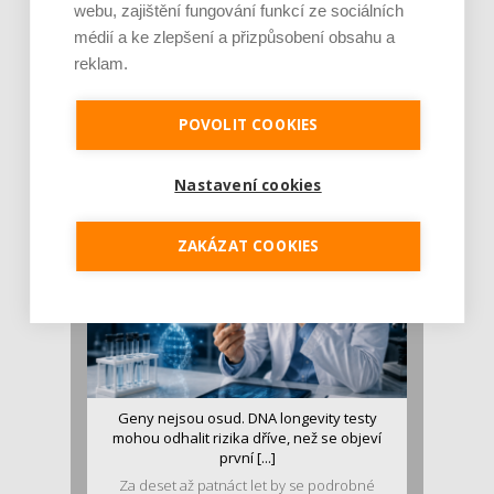
webu, zajištění fungování funkcí ze sociálních
médií a ke zlepšení a přizpůsobení obsahu a
reklam.
Je jen pro sportovce, přiberu po něm a ve
stravě ho mám dostatek. Znáte nejčastějš [...]
POVOLIT COOKIES
Pojem protein již nějakou dobu rezonuje
v oblasti zdraví, výživy i dlouhověkosti. Přesto
se o ně...
Nastavení cookies
ZAKÁZAT COOKIES
Geny nejsou osud. DNA longevity testy
mohou odhalit rizika dříve, než se objeví
první [...]
Za deset až patnáct let by se podrobné