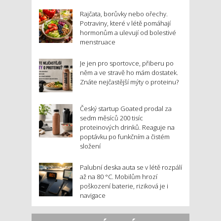
Rajčata, borůvky nebo ořechy.
Potraviny, které v létě pomáhají
hormonům a ulevují od bolestivé
menstruace
Je jen pro sportovce, přiberu po
něm a ve stravě ho mám dostatek.
Znáte nejčastější mýty o proteinu?
Český startup Goated prodal za
sedm měsíců 200 tisíc
proteinových drinků. Reaguje na
poptávku po funkčním a čistém
složení
Palubní deska auta se v létě rozpálí
až na 80 °C. Mobilům hrozí
poškození baterie, riziková je i
navigace