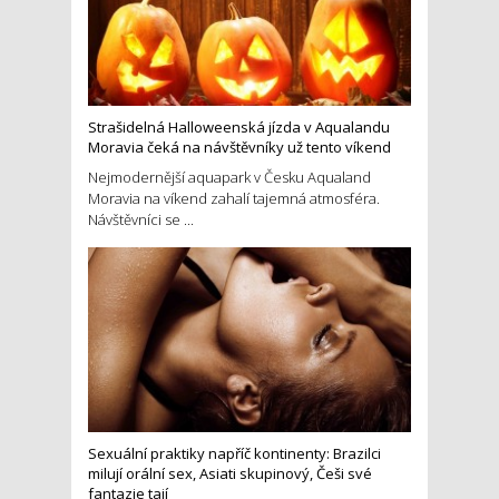
Strašidelná Halloweenská jízda v Aqualandu
Moravia čeká na návštěvníky už tento víkend
Nejmodernější aquapark v Česku Aqualand
Moravia na víkend zahalí tajemná atmosféra.
Návštěvníci se ...
Sexuální praktiky napříč kontinenty: Brazilci
milují orální sex, Asiati skupinový, Češi své
fantazie tají