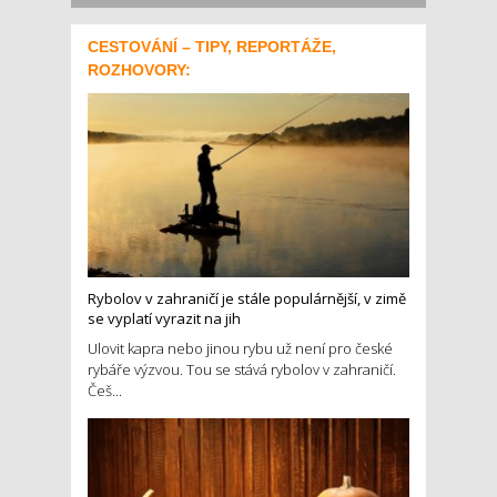
CESTOVÁNÍ – TIPY, REPORTÁŽE,
ROZHOVORY:
Rybolov v zahraničí je stále populárnější, v zimě
se vyplatí vyrazit na jih
Ulovit kapra nebo jinou rybu už není pro české
rybáře výzvou. Tou se stává rybolov v zahraničí.
Češ...