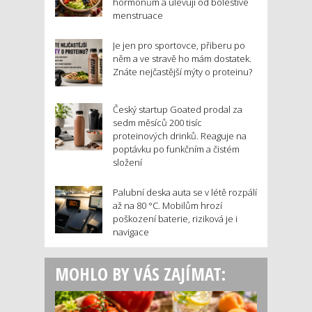
hormonům a ulevují od bolestivé
menstruace
Je jen pro sportovce, přiberu po
něm a ve stravě ho mám dostatek.
Znáte nejčastější mýty o proteinu?
Český startup Goated prodal za
sedm měsíců 200 tisíc
proteinových drinků. Reaguje na
poptávku po funkčním a čistém
složení
Palubní deska auta se v létě rozpálí
až na 80 °C. Mobilům hrozí
poškození baterie, riziková je i
navigace
MOHLO BY VÁS ZAJÍMAT: