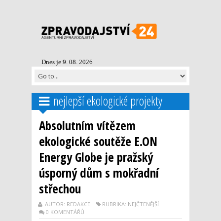
Dnes je 9. 08. 2026
nejlepší ekologické projekty
Absolutním vítězem
ekologické soutěže E.ON
Energy Globe je pražský
úsporný dům s mokřadní
střechou
AUTOR: REDAKCE
RUBRIKA: NEJČTENĚJŠÍ
0 KOMENTÁŘŮ