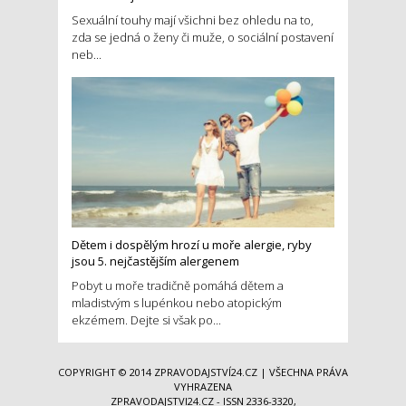
Sexuální touhy mají všichni bez ohledu na to,
zda se jedná o ženy či muže, o sociální postavení
neb...
Dětem i dospělým hrozí u moře alergie, ryby
jsou 5. nejčastějším alergenem
Pobyt u moře tradičně pomáhá dětem a
mladistvým s lupénkou nebo atopickým
ekzémem. Dejte si však po...
COPYRIGHT © 2014
ZPRAVODAJSTVÍ24.CZ
| VŠECHNA PRÁVA
VYHRAZENA
ZPRAVODAJSTVI24.CZ - ISSN 2336-3320,