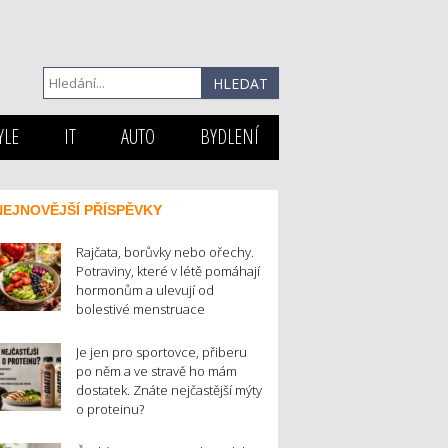
YLE
IT
AUTO
BYDLENÍ
NEJNOVĚJŠÍ PŘÍSPĚVKY
Rajčata, borůvky nebo ořechy.
Potraviny, které v létě pomáhají
hormonům a ulevují od
bolestivé menstruace
Je jen pro sportovce, přiberu
po něm a ve stravě ho mám
dostatek. Znáte nejčastější mýty
o proteinu?