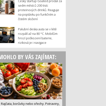
Český startup Goated prodal za
sedm měsíců 200 tisíc
proteinových drinků. Reaguje
na poptávku po funkčním a
čistém složení
Palubní deska auta se v létě
rozpálí až na 80 °C. Mobilům
hrozí poškození baterie,
riziková je i navigace
MOHLO BY VÁS ZAJÍMAT:
Rajčata, borůvky nebo ořechy. Potraviny,