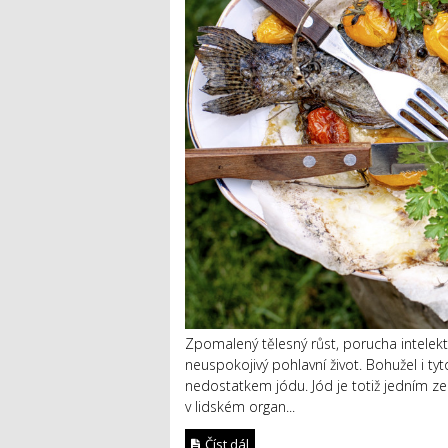
Zpomalený tělesný růst, porucha intelekt
neuspokojivý pohlavní život. Bohužel i ty
nedostatkem jódu. Jód je totiž jedním z
v lidském organ...
Číst dál