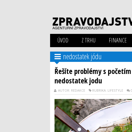
ÚVOD
Z TRHU
FINANCE
nedostatek jódu
Řešíte problémy s početím
nedostatek jodu
AUTOR: REDAKCE
RUBRIKA: LIFESTYLE