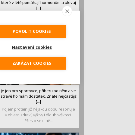
které v létě pomáhají hormonům a ulevuj
[...]
Léto je ideálním časem dopřát hormonům
malý restart. Čerstvé ovoce, zelenina nebo
luštěniny jsou práv...
POVOLIT COOKIES
Nastavení cookies
ZAKÁZAT COOKIES
Je jen pro sportovce, přiberu po něm a ve
stravě ho mám dostatek. Znáte nejčastějš
[...]
Pojem protein již nějakou dobu rezonuje
v oblasti zdraví, výživy i dlouhověkosti.
Přesto se o ně...