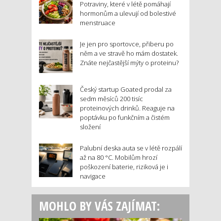
Potraviny, které v létě pomáhají
hormonům a ulevují od bolestivé
menstruace
Je jen pro sportovce, přiberu po
něm a ve stravě ho mám dostatek.
Znáte nejčastější mýty o proteinu?
Český startup Goated prodal za
sedm měsíců 200 tisíc
proteinových drinků. Reaguje na
poptávku po funkčním a čistém
složení
Palubní deska auta se v létě rozpálí
až na 80 °C. Mobilům hrozí
poškození baterie, riziková je i
navigace
MOHLO BY VÁS ZAJÍMAT: