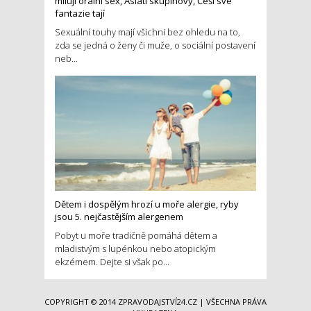
milují orální sex, Asiati skupinový, Češi své
fantazie tají
Sexuální touhy mají všichni bez ohledu na to,
zda se jedná o ženy či muže, o sociální postavení
neb...
Dětem i dospělým hrozí u moře alergie, ryby
jsou 5. nejčastějším alergenem
Pobyt u moře tradičně pomáhá dětem a
mladistvým s lupénkou nebo atopickým
ekzémem. Dejte si však po...
COPYRIGHT © 2014
ZPRAVODAJSTVÍ24.CZ
| VŠECHNA PRÁVA