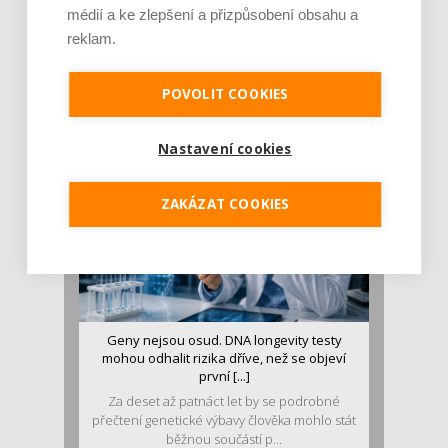
médií a ke zlepšení a přizpůsobení obsahu a
Je jen pro sportovce, přiberu po něm a ve
reklam.
stravě ho mám dostatek. Znáte nejčastějš [...]
Pojem protein již nějakou dobu rezonuje
POVOLIT COOKIES
v oblasti zdraví, výživy i dlouhověkosti. Přesto
se o ně...
Nastavení cookies
ZAKÁZAT COOKIES
Geny nejsou osud. DNA longevity testy
mohou odhalit rizika dříve, než se objeví
první [...]
Za deset až patnáct let by se podrobné
přečtení genetické výbavy člověka mohlo stát
běžnou součástí p...