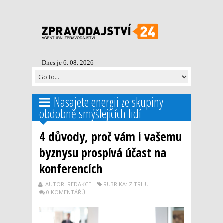
Dnes je 6. 08. 2026
Nasajete energii ze skupiny
obdobně smýšlejících lidí
4 důvody, proč vám i vašemu
byznysu prospívá účast na
konferencích
AUTOR: REDAKCE
RUBRIKA: Z TRHU
0 KOMENTÁŘŮ