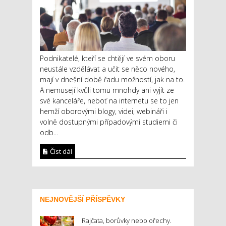
Podnikatelé, kteří se chtějí ve svém oboru
neustále vzdělávat a učit se něco nového,
mají v dnešní době řadu možností, jak na to.
A nemusejí kvůli tomu mnohdy ani vyjít ze
své kanceláře, neboť na internetu se to jen
hemží oborovými blogy, videi, webináři i
volně dostupnými případovými studiemi či
odb...
Číst dál
NEJNOVĚJŠÍ PŘÍSPĚVKY
Rajčata, borůvky nebo ořechy.