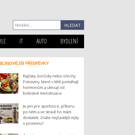
YLE
IT
AUTO
BYDLENÍ
NEJNOVĚJŠÍ PŘÍSPĚVKY
Rajčata, borůvky nebo ořechy.
Potraviny, které v létě pomáhají
hormonům a ulevují od
bolestivé menstruace
Je jen pro sportovce, přiberu
po něm a ve stravě ho mám
dostatek. Znáte nejčastější mýty
o proteinu?