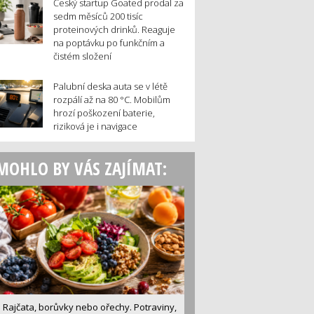
Český startup Goated prodal za
sedm měsíců 200 tisíc
proteinových drinků. Reaguje
na poptávku po funkčním a
čistém složení
Palubní deska auta se v létě
rozpálí až na 80 °C. Mobilům
hrozí poškození baterie,
riziková je i navigace
MOHLO BY VÁS ZAJÍMAT:
Rajčata, borůvky nebo ořechy. Potraviny,