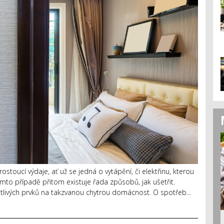
ostoucí výdaje, ať už se jedná o vytápění, či elektřinu, kterou
tomto případě přitom existuje řada způsobů, jak ušetřit.
otlivých prvků na takzvanou chytrou domácnost. O spotřeb...