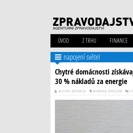
ÚVOD
Z TRHU
FINANCE
napojení světel
Chytré domácnosti získávaj
30 % nákladů za energie
AUTOR: REDAKCE
RUBRIKA: BYDLENÍ
0