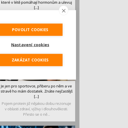
které v létě pomáhají hormonům a ulevuj
[...]
Léto je ideálním časem dopřát hormonům
malý restart. Čerstvé ovoce, zelenina nebo
luštěniny jsou práv...
POVOLIT COOKIES
Nastavení cookies
ZAKÁZAT COOKIES
Je jen pro sportovce, přiberu po něm a ve
stravě ho mám dostatek. Znáte nejčastějš
[...]
Pojem protein již nějakou dobu rezonuje
v oblasti zdraví, výživy i dlouhověkosti.
Přesto se o ně...