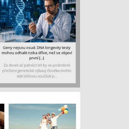
Geny nejsou osud. DNA longevity testy
mohou odhalit rizika dříve, než se objeví
první [...]
Za deset až patnáct let by se podrobné
přečtení genetické výbavy člověka mohlo
stát běžnou součástí p...