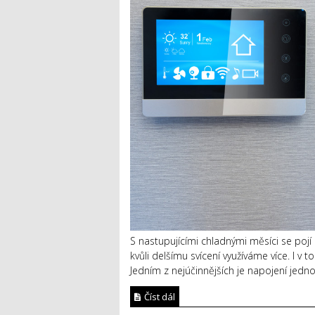
S nastupujícími chladnými měsíci se pojí r
kvůli delšímu svícení využíváme více. I v 
Jedním z nejúčinnějších je napojení jedn
Číst dál