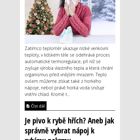
Zatímco teploměr ukazuje nízké venkovní
teploty, v lidském těle se odehrává proces
automatické termoregulace, při níž se
zvyšuje výroba vlastního tepla a která chrání
organismus před vnějším mrazem. Teplo
ovšem můžeme získat také z horkého
nápoje, neboť právě horká voda snižuje
vnitřní chlad. Kromě t...
Číst dál
Je pivo k rybě hřích? Aneb jak
správně vybrat nápoj k