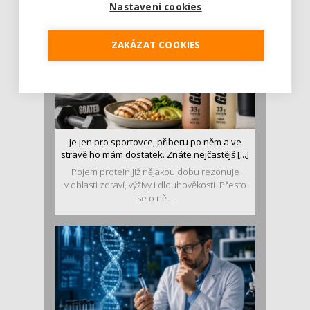
Nastavení cookies
ZAKÁZAT COOKIES
Je jen pro sportovce, přiberu po něm a ve
stravě ho mám dostatek. Znáte nejčastějš [...]
Pojem protein již nějakou dobu rezonuje
v oblasti zdraví, výživy i dlouhověkosti. Přesto
se o ně...