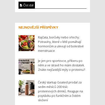
Číst dál
NEJNOVĚJŠÍ PŘÍSPĚVKY
Rajčata, borůvky nebo ořechy.
Potraviny, které v létě pomáhají
hormonům a ulevují od bolestivé
menstruace
Je jen pro sportovce, přiberu po
něm a ve stravě ho mám dostatek.
Znáte nejčastější mýty o proteinu?
Český startup Goated prodal za
sedm měsíců 200 tisíc
proteinových drinků. Reaguje na
poptávku po funkčním a čistém
složení