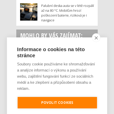
Palubní deska auta se v létě rozpálí
až na 80 °C. Mobilům hrozí
poškození baterie, riziková je i
navigace
MOHLO BY VÁS ZAJÍMAT:
Informace o cookies na této
stránce
Soubory cookie používáme ke shromažďování
a analýze informací o výkonu a používání
webu, zajištění fungování funkcí ze sociálních
médií a ke zlepšení a přizpůsobení obsahu a
reklam.
Rajčata, borůvky nebo ořechy. Potraviny,
které v létě pomáhají hormonům a ulevuj [...]
Léto je ideálním časem dopřát hormonům
POVOLIT COOKIES
malý restart. Čerstvé ovoce, zelenina nebo
luštěniny jsou práv...