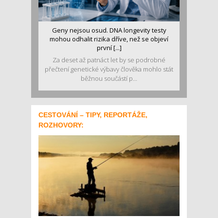
Geny nejsou osud. DNA longevity testy
mohou odhalit rizika dříve, než se objeví
první [...]
Za deset až patnáct let by se podrobné
přečtení genetické výbavy člověka mohlo stát
běžnou součástí p...
CESTOVÁNÍ – TIPY, REPORTÁŽE,
ROZHOVORY: