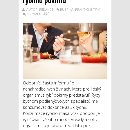
rybímu pokrmu
AUTOR: REDAKCE
RUBRIKA: PRAKTICKÉ TIPY
0 KOMENTÁŘŮ
Odborníci často informují o
nenahraditelných živinách, které pro lidský
organismus rybí pokrmy představují. Ryby
bychom podle výživových specialistů měli
konzumovat dokonce až 3x týdně.
Konzumace rybího masa však podporuje
vylučování většího množství vody a solí z
organismu a je proto třeba tyto pokr...