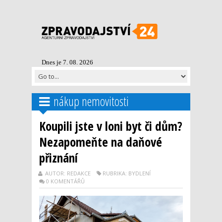
Dnes je 7. 08. 2026
nákup nemovitosti
Koupili jste v loni byt či dům?
Nezapomeňte na daňové
přiznání
AUTOR: REDAKCE
RUBRIKA: BYDLENÍ
0 KOMENTÁŘŮ