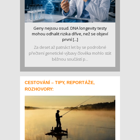
Geny nejsou osud. DNA longevity testy
mohou odhalit rizika dříve, než se objeví
první [...]
Za deset až patnáct let by se podrobné
přečtení genetické výbavy člověka mohlo stát
běžnou součástí p...
CESTOVÁNÍ – TIPY, REPORTÁŽE,
ROZHOVORY: