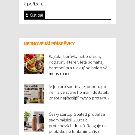
k pořízen...
Číst dál
NEJNOVĚJŠÍ PŘÍSPĚVKY
Rajčata, borůvky nebo ořechy.
Potraviny, které v létě pomáhají
hormonům a ulevují od bolestivé
menstruace
Je jen pro sportovce, přiberu po
něm a ve stravě ho mám dostatek.
Znáte nejčastější mýty o proteinu?
Český startup Goated prodal za
sedm měsíců 200 tisíc
proteinových drinků. Reaguje na
poptávku po funkčním a čistém