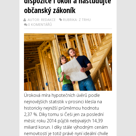
dispozice i okolí a nastudujte
občanský zákoník
AUTOR: REDAKCE
RUBRIKA: Z TRHU
0 KOMENTÁŘŮ
Úroková míra hypotečních úvěrů podle
nejnovějších statistik v prosinci klesla na
historicky nejnižší průměrnou hodnotu
2,37 %. Díky tomu si Češi jen za poslední
měsíc roku 2014 půjčili nebývalých 14,39
miliard korun. I díky stále výhodným cenám
nemovitostí je totiž právě nyní ideální chvíle