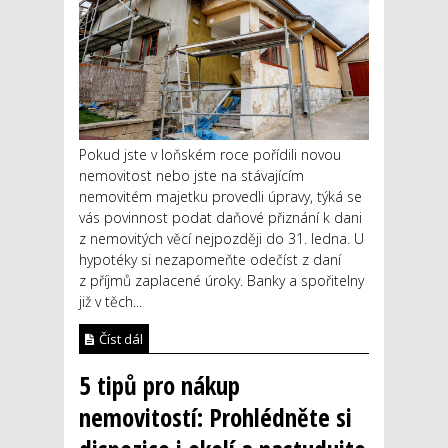
Pokud jste v loňském roce pořídili novou
nemovitost nebo jste na stávajícím
nemovitém majetku provedli úpravy, týká se
vás povinnost podat daňové přiznání k dani
z nemovitých věcí nejpozději do 31. ledna. U
hypotéky si nezapomeňte odečíst z daní
z příjmů zaplacené úroky. Banky a spořitelny
již v těch...
Číst dál
5 tipů pro nákup
nemovitostí: Prohlédněte si