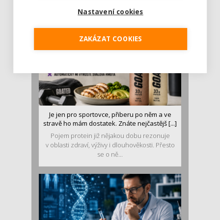
luštěniny jsou práv...
Nastavení cookies
ZAKÁZAT COOKIES
Je jen pro sportovce, přiberu po něm a ve
stravě ho mám dostatek. Znáte nejčastějš [...]
Pojem protein již nějakou dobu rezonuje
v oblasti zdraví, výživy i dlouhověkosti. Přesto
se o ně...