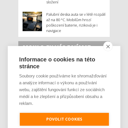
složení
Palubní deska auta se v létě rozpálí
až na 80 °C. Mobilům hrozí
poškození baterie, riziková je i
navigace
MOHLO BY VÁS ZAJÍMAT:
Informace o cookies na této
stránce
Soubory cookie používáme ke shromažďování
a analýze informací o výkonu a používání
webu, zajištění fungování funkcí ze sociálních
médií a ke zlepšení a přizpůsobení obsahu a
reklam.
Rajčata, borůvky nebo ořechy. Potraviny,
které v létě pomáhají hormonům a ulevuj [...]
POVOLIT COOKIES
Léto je ideálním časem dopřát hormonům
malý restart. Čerstvé ovoce, zelenina nebo