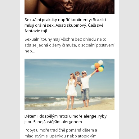
Sexuální praktiky napříč kontinenty: Brazilci
milují orální sex, Asiati skupinový, Češi své
fantazie tají
Sexuální touhy mají všichni bez ohledu na to,
zda se jedná o ženy či muže, o sociální postavení
neb...
Dětem i dospělým hrozí u moře alergie, ryby
jsou 5. nejčastějším alergenem
Pobyt u moře tradičně pomáhá dětem a
mladistvým s lupénkou nebo atopickým