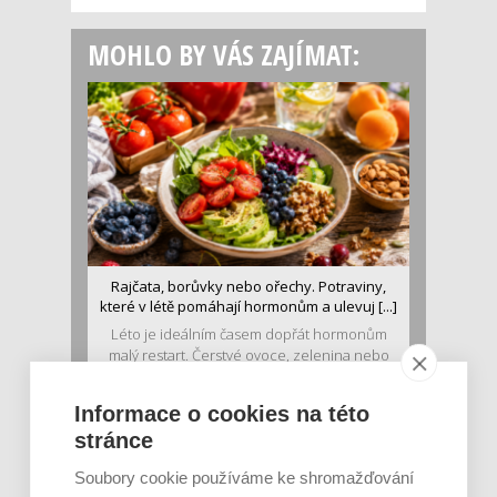
MOHLO BY VÁS ZAJÍMAT:
Rajčata, borůvky nebo ořechy. Potraviny,
které v létě pomáhají hormonům a ulevuj [...]
Léto je ideálním časem dopřát hormonům
malý restart. Čerstvé ovoce, zelenina nebo
luštěniny jsou práv...
Informace o cookies na této
stránce
Soubory cookie používáme ke shromažďování