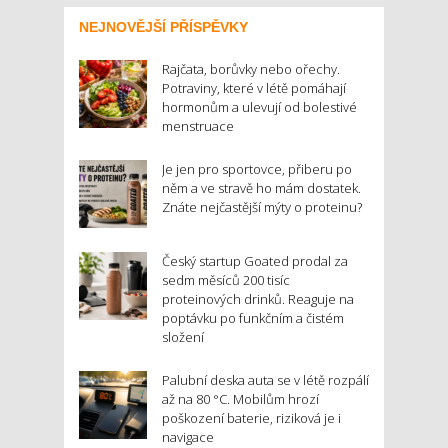
NEJNOVĚJŠÍ PŘÍSPĚVKY
Rajčata, borůvky nebo ořechy.
Potraviny, které v létě pomáhají
hormonům a ulevují od bolestivé
menstruace
Je jen pro sportovce, přiberu po
něm a ve stravě ho mám dostatek.
Znáte nejčastější mýty o proteinu?
Český startup Goated prodal za
sedm měsíců 200 tisíc
proteinových drinků. Reaguje na
poptávku po funkčním a čistém
složení
Palubní deska auta se v létě rozpálí
až na 80 °C. Mobilům hrozí
poškození baterie, riziková je i
navigace