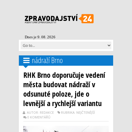
Dnes je 9. 08. 2026
nádraží Brno
RHK Brno doporučuje vedení
města budovat nádraží v
odsunuté poloze, jde o
levnější a rychlejší variantu
AUTOR: REDAKCE
RUBRIKA: NEJČTENĚJŠÍ
0 KOMENTÁŘŮ