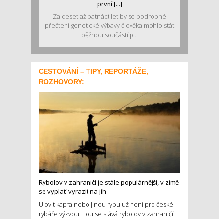
první [...]
Za deset až patnáct let by se podrobné
přečtení genetické výbavy člověka mohlo stát
běžnou součástí p...
CESTOVÁNÍ – TIPY, REPORTÁŽE,
ROZHOVORY:
Rybolov v zahraničí je stále populárnější, v zimě
se vyplatí vyrazit na jih
Ulovit kapra nebo jinou rybu už není pro české
rybáře výzvou. Tou se stává rybolov v zahraničí.