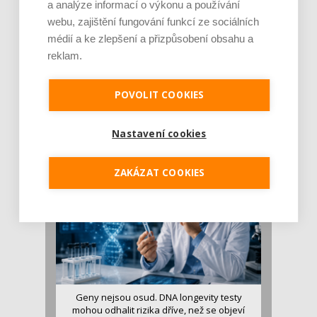
a analýze informací o výkonu a používání
webu, zajištění fungování funkcí ze sociálních
médií a ke zlepšení a přizpůsobení obsahu a
reklam.
Je jen pro sportovce, přiberu po něm a ve
stravě ho mám dostatek. Znáte nejčastějš [...]
POVOLIT COOKIES
Pojem protein již nějakou dobu rezonuje
v oblasti zdraví, výživy i dlouhověkosti. Přesto
Nastavení cookies
se o ně...
ZAKÁZAT COOKIES
Geny nejsou osud. DNA longevity testy
mohou odhalit rizika dříve, než se objeví