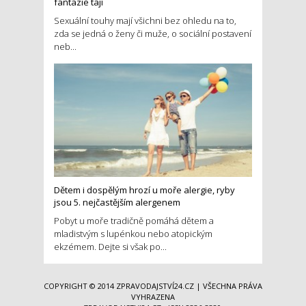
fantazie tají
Sexuální touhy mají všichni bez ohledu na to,
zda se jedná o ženy či muže, o sociální postavení
neb...
Dětem i dospělým hrozí u moře alergie, ryby
jsou 5. nejčastějším alergenem
Pobyt u moře tradičně pomáhá dětem a
mladistvým s lupénkou nebo atopickým
ekzémem. Dejte si však po...
COPYRIGHT © 2014
ZPRAVODAJSTVÍ24.CZ
| VŠECHNA PRÁVA
VYHRAZENA