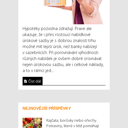
Hypotéky pozvolna zdražují. Praxe ale
ukazuje, že i přes rostoucí nabídkové
úrokové sazby je s dobrou znalostí trhu
možné mít lepší úrok, než banky nabízejí
v sazebnících. Při porovnávání výhodnosti
různých nabídek je ovšem dobré srovnávat
nejen úrokovou sazbu, ale i celkové náklady,
a to v rámci jed...
Číst dál
NEJNOVĚJŠÍ PŘÍSPĚVKY
Rajčata, borůvky nebo ořechy.
Potraviny, které v létě pomáhají