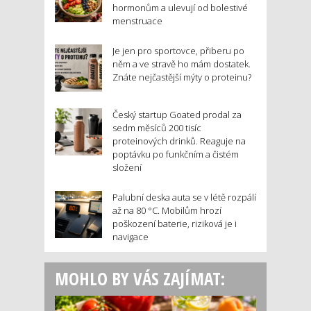
hormonům a ulevují od bolestivé
menstruace
Je jen pro sportovce, přiberu po
něm a ve stravě ho mám dostatek.
Znáte nejčastější mýty o proteinu?
Český startup Goated prodal za
sedm měsíců 200 tisíc
proteinových drinků. Reaguje na
poptávku po funkčním a čistém
složení
Palubní deska auta se v létě rozpálí
až na 80 °C. Mobilům hrozí
poškození baterie, riziková je i
navigace
MOHLO BY VÁS ZAJÍMAT: