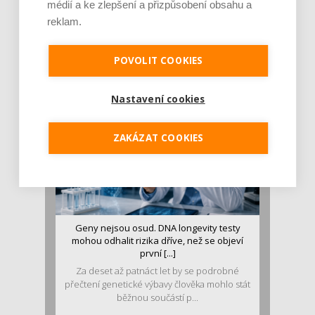
médií a ke zlepšení a přizpůsobení obsahu a
Je jen pro sportovce, přiberu po něm a ve
reklam.
stravě ho mám dostatek. Znáte nejčastějš [...]
Pojem protein již nějakou dobu rezonuje
v oblasti zdraví, výživy i dlouhověkosti. Přesto
POVOLIT COOKIES
se o ně...
Nastavení cookies
ZAKÁZAT COOKIES
Geny nejsou osud. DNA longevity testy
mohou odhalit rizika dříve, než se objeví
první [...]
Za deset až patnáct let by se podrobné
přečtení genetické výbavy člověka mohlo stát
běžnou součástí p...