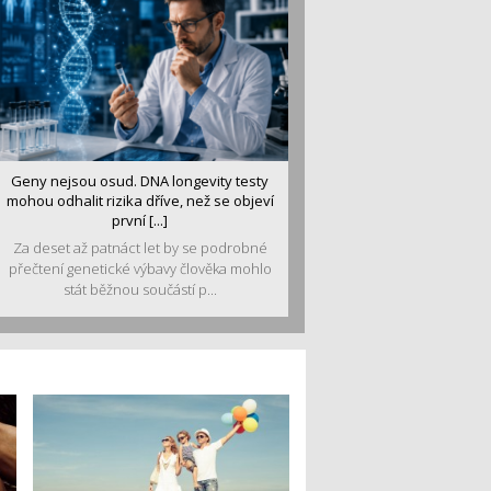
Geny nejsou osud. DNA longevity testy
mohou odhalit rizika dříve, než se objeví
první [...]
Za deset až patnáct let by se podrobné
přečtení genetické výbavy člověka mohlo
stát běžnou součástí p...