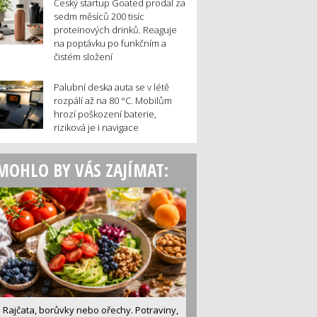
Český startup Goated prodal za
sedm měsíců 200 tisíc
proteinových drinků. Reaguje
na poptávku po funkčním a
čistém složení
Palubní deska auta se v létě
rozpálí až na 80 °C. Mobilům
hrozí poškození baterie,
riziková je i navigace
MOHLO BY VÁS ZAJÍMAT:
Rajčata, borůvky nebo ořechy. Potraviny,