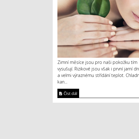
Zimní měsíce jsou pro naši pokožku tím 
vysušují. Rizikové jsou však i první jarn
a velmi výraznému střídání teplot. Chlad
kan...
Číst dál