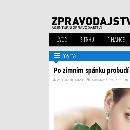
ÚVOD
Z TRHU
FINANCE
myrta
Po zimním spánku probudí 
AUTOR: REDAKCE
RUBRIKA: LIFESTYLE