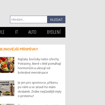
YLE
IT
AUTO
BYDLENÍ
NEJNOVĚJŠÍ PŘÍSPĚVKY
Rajčata, borůvky nebo ořechy.
Potraviny, které v létě pomáhají
hormonům a ulevují od
bolestivé menstruace
Je jen pro sportovce, přiberu
po něm a ve stravě ho mám
dostatek. Znáte nejčastější mýty
o proteinu?