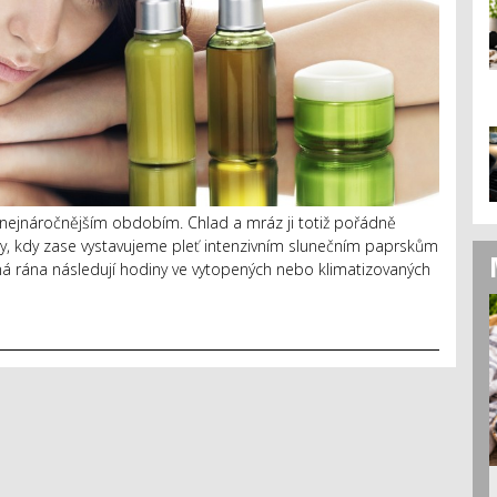
nejnáročnějším obdobím. Chlad a mráz ji totiž pořádně
í dny, kdy zase vystavujeme pleť intenzivním slunečním paprskům
ná rána následují hodiny ve vytopených nebo klimatizovaných