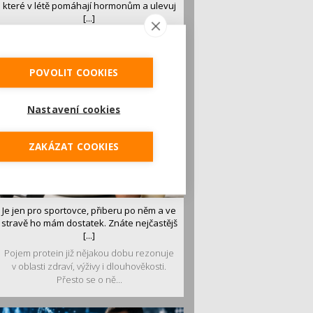
které v létě pomáhají hormonům a ulevuj
[...]
Léto je ideálním časem dopřát hormonům
malý restart. Čerstvé ovoce, zelenina nebo
luštěniny jsou práv...
POVOLIT COOKIES
Nastavení cookies
ZAKÁZAT COOKIES
Je jen pro sportovce, přiberu po něm a ve
stravě ho mám dostatek. Znáte nejčastějš
[...]
Pojem protein již nějakou dobu rezonuje
v oblasti zdraví, výživy i dlouhověkosti.
Přesto se o ně...