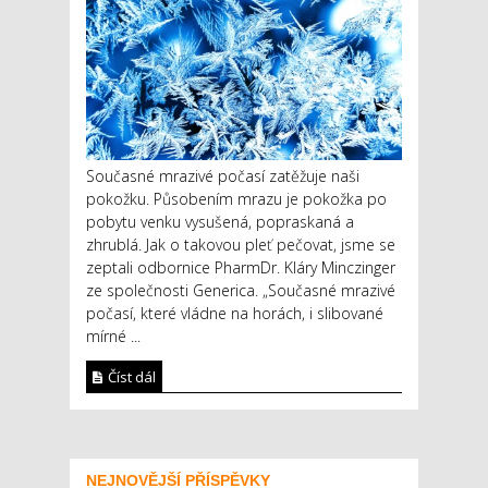
Současné mrazivé počasí zatěžuje naši
pokožku. Působením mrazu je pokožka po
pobytu venku vysušená, popraskaná a
zhrublá. Jak o takovou pleť pečovat, jsme se
zeptali odbornice PharmDr. Kláry Minczinger
ze společnosti Generica. „Současné mrazivé
počasí, které vládne na horách, i slibované
mírné ...
Číst dál
NEJNOVĚJŠÍ PŘÍSPĚVKY