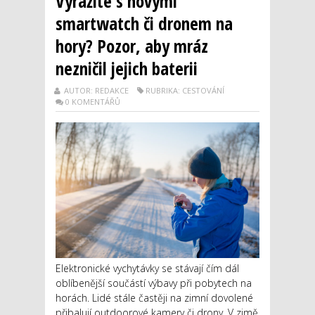
Vyrážíte s novými
smartwatch či dronem na
hory? Pozor, aby mráz
nezničil jejich baterii
AUTOR: REDAKCE
RUBRIKA: CESTOVÁNÍ
0 KOMENTÁŘŮ
Elektronické vychytávky se stávají čím dál
oblíbenější součástí výbavy při pobytech na
horách. Lidé stále častěji na zimní dovolené
přibalují outdoorové kamery či drony. V zimě