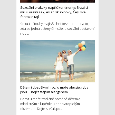
Sexuální praktiky napříč kontinenty: Brazilci
milují orální sex, Asiati skupinový, Češi své
fantazie tají
Sexuální touhy mají všichni bez ohledu na to,
zda se jedná o ženy či muže, o sociální postavení
neb...
Dětem i dospělým hrozí u moře alergie, ryby
jsou 5. nejčastějším alergenem
Pobyt u moře tradičně pomáhá dětem a
mladistvým s lupénkou nebo atopickým
ekzémem. Dejte si však po...