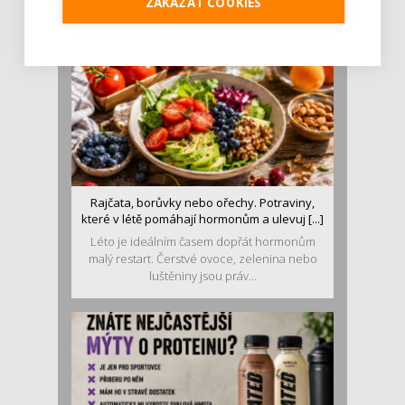
ZAKÁZAT COOKIES
MOHLO BY VÁS ZAJÍMAT:
Rajčata, borůvky nebo ořechy. Potraviny,
které v létě pomáhají hormonům a ulevuj [...]
Léto je ideálním časem dopřát hormonům
malý restart. Čerstvé ovoce, zelenina nebo
luštěniny jsou práv...