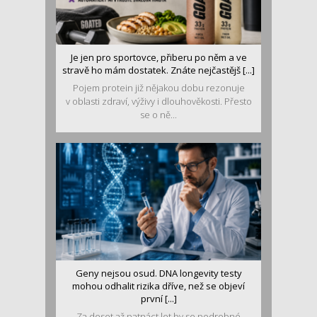
Je jen pro sportovce, přiberu po něm a ve
stravě ho mám dostatek. Znáte nejčastějš [...]
Pojem protein již nějakou dobu rezonuje
v oblasti zdraví, výživy i dlouhověkosti. Přesto
se o ně...
Geny nejsou osud. DNA longevity testy
mohou odhalit rizika dříve, než se objeví
první [...]
Za deset až patnáct let by se podrobné