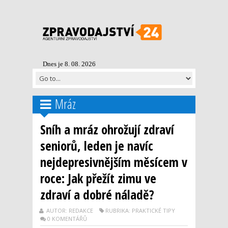
Dnes je 8. 08. 2026
Mráz
Sníh a mráz ohrožují zdraví
seniorů, leden je navíc
nejdepresivnějším měsícem v
roce: Jak přežít zimu ve
zdraví a dobré náladě?
AUTOR: REDAKCE
RUBRIKA: PRAKTICKÉ TIPY
0 KOMENTÁŘŮ