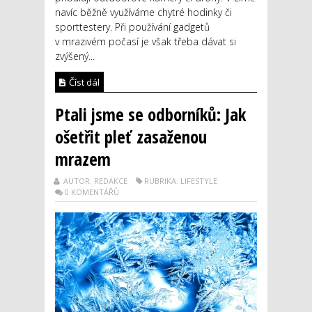
navíc běžně využíváme chytré hodinky či
sporttestery. Při používání gadgetů
v mrazivém počasí je však třeba dávat si
zvýšený...
Číst dál
Ptali jsme se odborníků: Jak
ošetřit pleť zasaženou
mrazem
AUTOR: REDAKCE
RUBRIKA: LIFESTYLE
0 KOMENTÁŘŮ