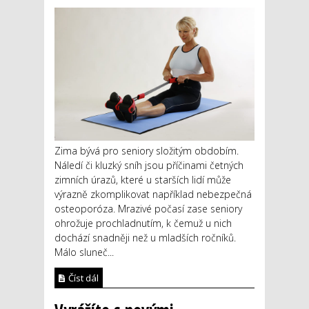
Zima bývá pro seniory složitým obdobím.
Náledí či kluzký sníh jsou příčinami četných
zimních úrazů, které u starších lidí může
výrazně zkomplikovat například nebezpečná
osteoporóza. Mrazivé počasí zase seniory
ohrožuje prochladnutím, k čemuž u nich
dochází snadněji než u mladších ročníků.
Málo sluneč...
Číst dál