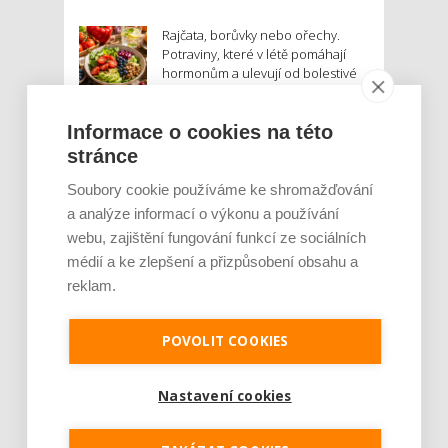
Rajčata, borůvky nebo ořechy.
Potraviny, které v létě pomáhají
hormonům a ulevují od bolestivé
menstruace
Informace o cookies na této
Je jen pro sportovce, přiberu po
stránce
něm a ve stravě ho mám dostatek.
Znáte nejčastější mýty o proteinu?
Soubory cookie používáme ke shromažďování
a analýze informací o výkonu a používání
Český startup Goated prodal za
webu, zajištění fungování funkcí ze sociálních
sedm měsíců 200 tisíc
médií a ke zlepšení a přizpůsobení obsahu a
proteinových drinků. Reaguje na
poptávku po funkčním a čistém
reklam.
složení
POVOLIT COOKIES
Palubní deska auta se v létě rozpálí
až na 80 °C. Mobilům hrozí
poškození baterie, riziková je i
Nastavení cookies
navigace