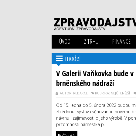
ÚVOD
Z TRHU
FINANCE
model
V Galerii Vaňkovka bude v
brněnského nádraží
AUTOR: REDAKCE
RUBRIKA: NEJČTENĚJŠÍ
Od 15. ledna do 5. února 2022 budou mí
zhlédnout výstavu věnovanou novému brn
návrhu i zajímavosti o jeho výrobě. V po
přítomnosti náměstka p...
Číst dál