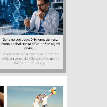
Geny nejsou osud. DNA longevity testy
mohou odhalit rizika dříve, než se objeví
první [...]
Za deset až patnáct let by se podrobné
přečtení genetické výbavy člověka mohlo
stát běžnou součástí p...