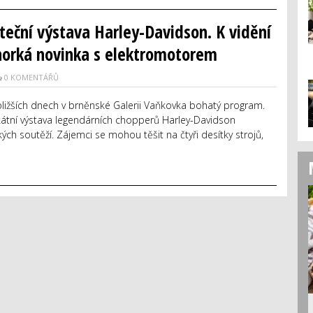
teční výstava Harley-Davidson. K vidění
horká novinka s elektromotorem
0 KOMENTÁŘŮ
bližších dnech v brněnské Galerii Vaňkovka bohatý program.
kátní výstava legendárních chopperů Harley-Davidson
ch soutěží. Zájemci se mohou těšit na čtyři desítky strojů,