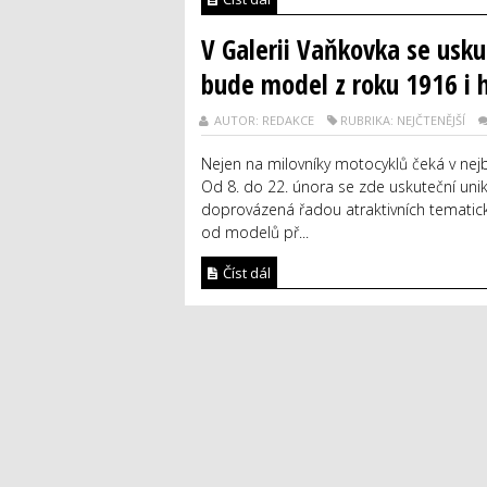
V Galerii Vaňkovka se usku
bude model z roku 1916 i 
AUTOR: REDAKCE
RUBRIKA: NEJČTENĚJŠÍ
Nejen na milovníky motocyklů čeká v nej
Od 8. do 22. února se zde uskuteční uni
doprovázená řadou atraktivních tematický
od modelů př...
Číst dál