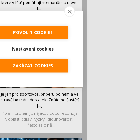
které v létě pomáhají hormonům a ulevuj
[...]
Léto je ideálním časem dopřát hormonům
malý restart. Čerstvé ovoce, zelenina nebo
luštěniny jsou práv...
POVOLIT COOKIES
Nastavení cookies
ZAKÁZAT COOKIES
Je jen pro sportovce, přiberu po něm a ve
stravě ho mám dostatek. Znáte nejčastějš
[...]
Pojem protein již nějakou dobu rezonuje
v oblasti zdraví, výživy i dlouhověkosti.
Přesto se o ně...