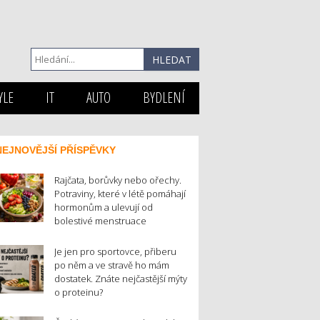
YLE
IT
AUTO
BYDLENÍ
NEJNOVĚJŠÍ PŘÍSPĚVKY
Rajčata, borůvky nebo ořechy.
Potraviny, které v létě pomáhají
hormonům a ulevují od
bolestivé menstruace
Je jen pro sportovce, přiberu
po něm a ve stravě ho mám
dostatek. Znáte nejčastější mýty
o proteinu?