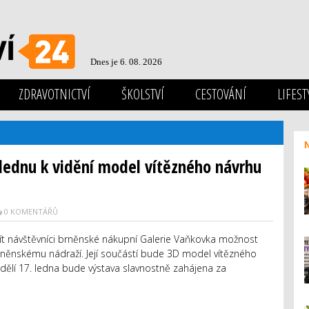
Dnes je 6. 08. 2026
ZDRAVOTNICTVÍ
ŠKOLSTVÍ
CESTOVÁNÍ
LIFEST
 lednu k vidění model vítězného návrhu
0 KOMENTÁŘŮ
t návštěvníci brněnské nákupní Galerie Vaňkovka možnost
ěnskému nádraží. Její součástí bude 3D model vítězného
ndělí 17. ledna bude výstava slavnostně zahájena za