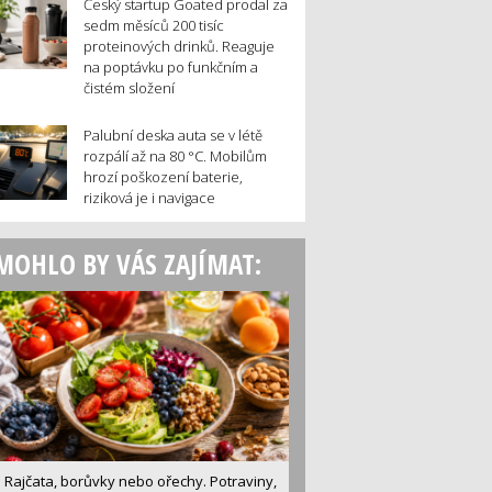
Český startup Goated prodal za
sedm měsíců 200 tisíc
proteinových drinků. Reaguje
na poptávku po funkčním a
čistém složení
Palubní deska auta se v létě
rozpálí až na 80 °C. Mobilům
hrozí poškození baterie,
riziková je i navigace
MOHLO BY VÁS ZAJÍMAT:
Rajčata, borůvky nebo ořechy. Potraviny,