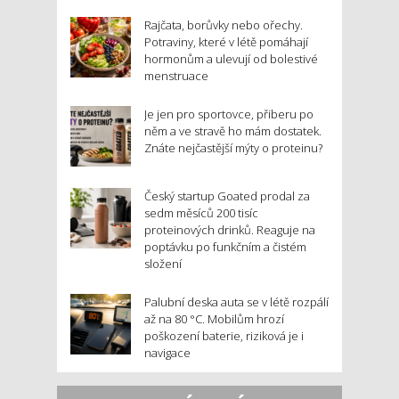
Rajčata, borůvky nebo ořechy.
Potraviny, které v létě pomáhají
hormonům a ulevují od bolestivé
menstruace
Je jen pro sportovce, přiberu po
něm a ve stravě ho mám dostatek.
Znáte nejčastější mýty o proteinu?
Český startup Goated prodal za
sedm měsíců 200 tisíc
proteinových drinků. Reaguje na
poptávku po funkčním a čistém
složení
Palubní deska auta se v létě rozpálí
až na 80 °C. Mobilům hrozí
poškození baterie, riziková je i
navigace