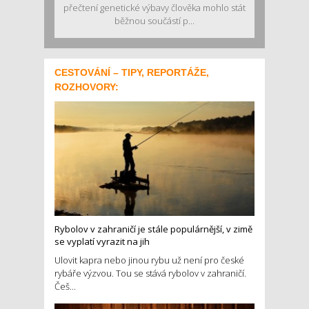
přečtení genetické výbavy člověka mohlo stát
běžnou součástí p...
CESTOVÁNÍ – TIPY, REPORTÁŽE,
ROZHOVORY:
Rybolov v zahraničí je stále populárnější, v zimě
se vyplatí vyrazit na jih
Ulovit kapra nebo jinou rybu už není pro české
rybáře výzvou. Tou se stává rybolov v zahraničí.
Češ...