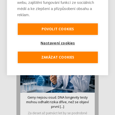
webu, zajištění fungování funkcí ze sociálních
médií a ke zlepšení a přizpůsobení obsahu a
reklam.
Je jen pro sportovce, přiberu po něm a ve
stravě ho mám dostatek. Znáte nejčastějš [...]
POVOLIT COOKIES
Pojem protein již nějakou dobu rezonuje
v oblasti zdraví, výživy i dlouhověkosti. Přesto
se o ně...
Nastavení cookies
ZAKÁZAT COOKIES
Geny nejsou osud. DNA longevity testy
mohou odhalit rizika dříve, než se objeví
první [...]
Za deset až patnáct let by se podrobné