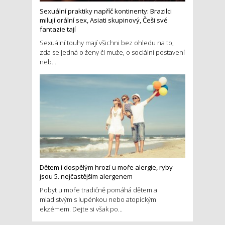
Sexuální praktiky napříč kontinenty: Brazilci
milují orální sex, Asiati skupinový, Češi své
fantazie tají
Sexuální touhy mají všichni bez ohledu na to,
zda se jedná o ženy či muže, o sociální postavení
neb...
Dětem i dospělým hrozí u moře alergie, ryby
jsou 5. nejčastějším alergenem
Pobyt u moře tradičně pomáhá dětem a
mladistvým s lupénkou nebo atopickým
ekzémem. Dejte si však po...