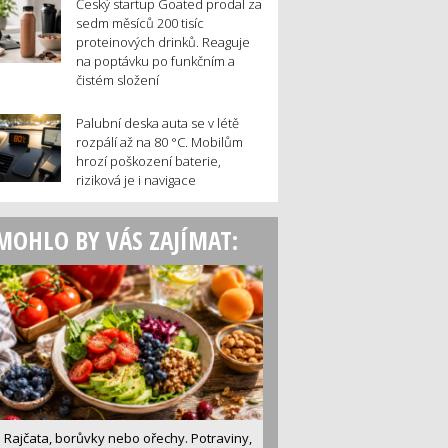
Český startup Goated prodal za
sedm měsíců 200 tisíc
proteinových drinků. Reaguje
na poptávku po funkčním a
čistém složení
Palubní deska auta se v létě
rozpálí až na 80 °C. Mobilům
hrozí poškození baterie,
riziková je i navigace
MOHLO BY VÁS ZAJÍMAT:
Rajčata, borůvky nebo ořechy. Potraviny,