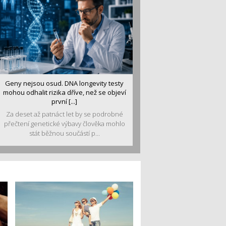
Geny nejsou osud. DNA longevity testy
mohou odhalit rizika dříve, než se objeví
první [...]
Za deset až patnáct let by se podrobné
přečtení genetické výbavy člověka mohlo
stát běžnou součástí p...