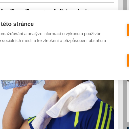
 režim při sportování? Inspirujte se u
y soli a medu
této stránce
0 KOMENTÁŘŮ
omažďování a analýze informací o výkonu a používání
e sociálních médií a ke zlepšení a přizpůsobení obsahu a