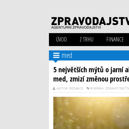
ÚVOD
Z TRHU
FINANCE
med
5 největších mýtů o jarní ale
med, zmizí změnou prostř
AUTOR: REDAKCE
RUBRIKA: ZDRAVOTNICTV