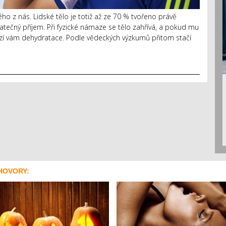
ho z nás. Lidské tělo je totiž až ze 70 % tvořeno právě
statečný příjem. Při fyzické námaze se tělo zahřívá, a pokud mu
ozí vám dehydratace. Podle vědeckých výzkumů přitom stačí
HOVORY: