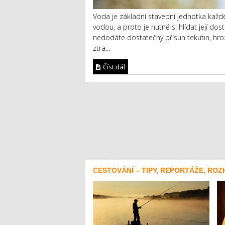
Voda je základní stavební jednotka každé
vodou, a proto je nutné si hlídat její do
nedodáte dostatečný přísun tekutin, hr
ztra...
Číst dál
CESTOVÁNÍ – TIPY, REPORTÁŽE, ROZ