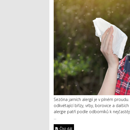
Sezóna jarních alergií je v plném proud
odkvétající břízy, vrby, borovice a další
alergie patří podle odborníků k nejčastějš
...
Číst dál