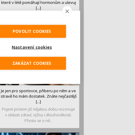
které v létě pomáhají hormonům a ulevuj
[...]
Léto je ideálním časem dopřát hormonům
malý restart. Čerstvé ovoce, zelenina nebo
luštěniny jsou práv...
POVOLIT COOKIES
Nastavení cookies
ZAKÁZAT COOKIES
Je jen pro sportovce, přiberu po něm a ve
stravě ho mám dostatek. Znáte nejčastějš
[...]
Pojem protein již nějakou dobu rezonuje
v oblasti zdraví, výživy i dlouhověkosti.
Přesto se o ně...