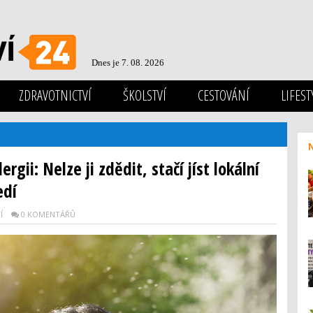
Dnes je 7. 08. 2026
ZDRAVOTNICTVÍ
ŠKOLSTVÍ
CESTOVÁNÍ
LIFEST
rgii: Nelze ji zdědit, stačí jíst lokální
edí
Í
0 KOMENTÁŘŮ