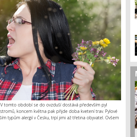
u. V tomto období se do ovzduší dostává především pyl
ch stromů, koncem května pak přijde doba kvetení trav. Pylové
ím typům alergií v Česku, trpí jimi až třetina obyvatel. Ovšem