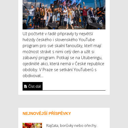
Už počtvrté v řadě připravily ty největší
hvězdy českého i slovenského YouTube
program pro své skalní fanoušky, kteří mají
možnost strávit s nimi celý den a užít si
zábavný program. Potkají se na Utuberingu,
ojedinělé akci, která nemá v České republice
obdoby. V Praze se setkání YouTuberů s
obdivovat...
Číst dál
NEJNOVĚJŠÍ PŘÍSPĚVKY
Rajčata, borůvky nebo ořechy.