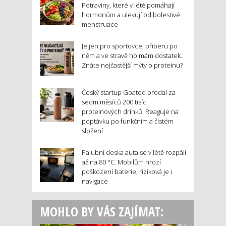
Potraviny, které v létě pomáhají
hormonům a ulevují od bolestivé
menstruace
Je jen pro sportovce, přiberu po
něm a ve stravě ho mám dostatek.
Znáte nejčastější mýty o proteinu?
Český startup Goated prodal za
sedm měsíců 200 tisíc
proteinových drinků. Reaguje na
poptávku po funkčním a čistém
složení
Palubní deska auta se v létě rozpálí
až na 80 °C. Mobilům hrozí
poškození baterie, riziková je i
navigace
MOHLO BY VÁS ZAJÍMAT: