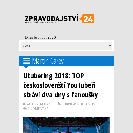
Dnes je 7. 08. 2026
Martin Carev
Utubering 2018: TOP
českoslovenští YouTubeři
stráví dva dny s fanoušky
AUTOR: REDAKCE
RUBRIKA: NEJČTENĚJŠÍ
0 KOMENTÁŘŮ