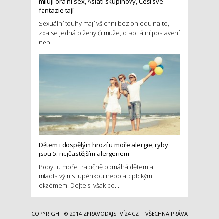
milují orální sex, Asiati skupinový, Češi své
fantazie tají
Sexuální touhy mají všichni bez ohledu na to,
zda se jedná o ženy či muže, o sociální postavení
neb...
Dětem i dospělým hrozí u moře alergie, ryby
jsou 5. nejčastějším alergenem
Pobyt u moře tradičně pomáhá dětem a
mladistvým s lupénkou nebo atopickým
ekzémem. Dejte si však po...
COPYRIGHT © 2014
ZPRAVODAJSTVÍ24.CZ
| VŠECHNA PRÁVA