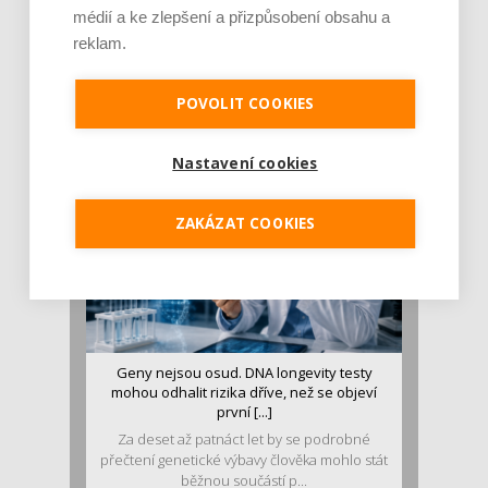
médií a ke zlepšení a přizpůsobení obsahu a
Je jen pro sportovce, přiberu po něm a ve
reklam.
stravě ho mám dostatek. Znáte nejčastějš [...]
Pojem protein již nějakou dobu rezonuje
POVOLIT COOKIES
v oblasti zdraví, výživy i dlouhověkosti. Přesto
se o ně...
Nastavení cookies
ZAKÁZAT COOKIES
Geny nejsou osud. DNA longevity testy
mohou odhalit rizika dříve, než se objeví
první [...]
Za deset až patnáct let by se podrobné
přečtení genetické výbavy člověka mohlo stát
běžnou součástí p...