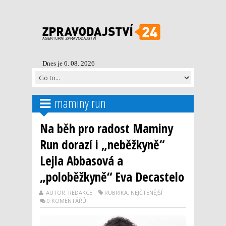
Dnes je 6. 08. 2026
maminy run
Na běh pro radost Maminy
Run dorazí i „neběžkyně“
Lejla Abbasová a
„poloběžkyně“ Eva Decastelo
AUTOR: REDAKCE
RUBRIKA: NEJČTENĚJŠÍ
0 KOMENTÁŘŮ