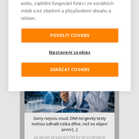
webu, zajištění fungování funkcí ze sociálních
médií a ke zlepšení a přizpůsobení obsahu a
reklam.
Je jen pro sportovce, přiberu po něm a ve
stravě ho mám dostatek. Znáte nejčastějš [...]
POVOLIT COOKIES
Pojem protein již nějakou dobu rezonuje
v oblasti zdraví, výživy i dlouhověkosti. Přesto
se o ně...
Nastavení cookies
ZAKÁZAT COOKIES
Geny nejsou osud. DNA longevity testy
mohou odhalit rizika dříve, než se objeví
první [...]
Za deset až patnáct let by se podrobné