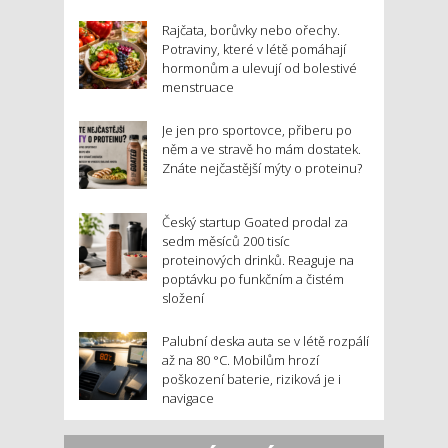
Rajčata, borůvky nebo ořechy.
Potraviny, které v létě pomáhají
hormonům a ulevují od bolestivé
menstruace
Je jen pro sportovce, přiberu po
něm a ve stravě ho mám dostatek.
Znáte nejčastější mýty o proteinu?
Český startup Goated prodal za
sedm měsíců 200 tisíc
proteinových drinků. Reaguje na
poptávku po funkčním a čistém
složení
Palubní deska auta se v létě rozpálí
až na 80 °C. Mobilům hrozí
poškození baterie, riziková je i
navigace