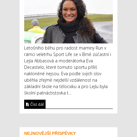
Letošního běhu pro radost maminy Run v
rámci veletrhu Sport Life se v Brně zúčastní i
Lejla Abbasová a moderátorka Eva
Decastelo, které tomuto sportu příliš
nakloněné nejsou. Eva podle svých slov
uběhla zřejmě nejdelší vzdálenost na
základní škole na tělocviku a pro Lejlu byla
školní patnáctistovka t...
Číst dál
NEJNOVĚJŠÍ PŘÍSPĚVKY