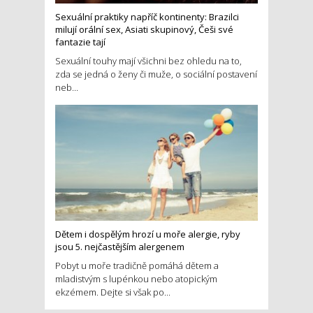
Sexuální praktiky napříč kontinenty: Brazilci
milují orální sex, Asiati skupinový, Češi své
fantazie tají
Sexuální touhy mají všichni bez ohledu na to,
zda se jedná o ženy či muže, o sociální postavení
neb...
Dětem i dospělým hrozí u moře alergie, ryby
jsou 5. nejčastějším alergenem
Pobyt u moře tradičně pomáhá dětem a
mladistvým s lupénkou nebo atopickým
ekzémem. Dejte si však po...