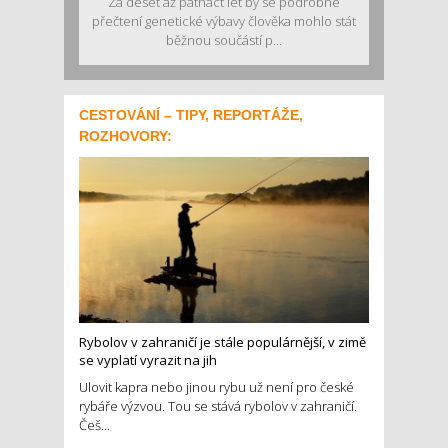
Za deset až patnáct let by se podrobné
přečtení genetické výbavy člověka mohlo stát
běžnou součástí p...
CESTOVÁNÍ – TIPY, REPORTÁŽE,
ROZHOVORY:
Rybolov v zahraničí je stále populárnější, v zimě
se vyplatí vyrazit na jih
Ulovit kapra nebo jinou rybu už není pro české
rybáře výzvou. Tou se stává rybolov v zahraničí.
Češ...