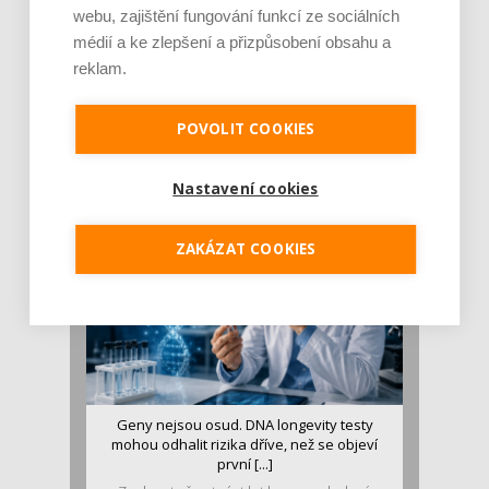
webu, zajištění fungování funkcí ze sociálních
médií a ke zlepšení a přizpůsobení obsahu a
reklam.
Je jen pro sportovce, přiberu po něm a ve
stravě ho mám dostatek. Znáte nejčastějš [...]
POVOLIT COOKIES
Pojem protein již nějakou dobu rezonuje
v oblasti zdraví, výživy i dlouhověkosti. Přesto
se o ně...
Nastavení cookies
ZAKÁZAT COOKIES
Geny nejsou osud. DNA longevity testy
mohou odhalit rizika dříve, než se objeví
první [...]