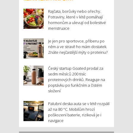
Rajčata, borůvky nebo ořechy.
Potraviny, které v létě pomáhají
hormonům a ulevují od bolestivé
menstruace
Je jen pro sportovce, přiberu po
něm a ve stravě ho mám dostatek.
Znáte nejčastější mýty o proteinu?
Český startup Goated prodal za
sedm měsíců 200 tisíc
proteinových drinků. Reaguje na
poptávku po funkčním a čistém
složení
Palubní deska auta se v létě rozpálí
až na 80 °C. Mobilům hrozí
poškození baterie, riziková je i
navigace