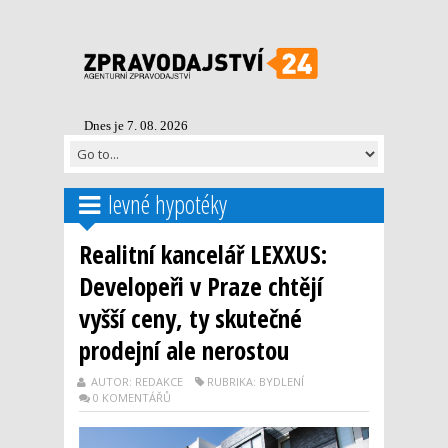
Dnes je 7. 08. 2026
levné hypotéky
Realitní kancelář LEXXUS:
Developeři v Praze chtějí
vyšší ceny, ty skutečné
prodejní ale nerostou
AUTOR: REDAKCE
RUBRIKA: BYDLENÍ
0 KOMENTÁŘŮ