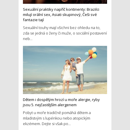
Sexuální praktiky napříč kontinenty: Brazilci
milují orální sex, Asiati skupinový, Češi své
fantazie tají
Sexuální touhy mají všichni bez ohledu na to,
zda se jedná o ženy či muže, o sociální postavení
neb...
Dětem i dospělým hrozí u moře alergie, ryby
jsou 5. nejčastějším alergenem
Pobyt u moře tradičně pomáhá dětem a
mladistvým s lupénkou nebo atopickým
ekzémem. Dejte si však po...