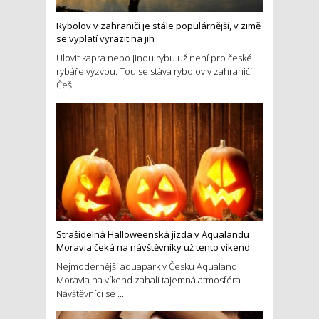
Rybolov v zahraničí je stále populárnější, v zimě
se vyplatí vyrazit na jih
Ulovit kapra nebo jinou rybu už není pro české
rybáře výzvou. Tou se stává rybolov v zahraničí.
Češ...
Strašidelná Halloweenská jízda v Aqualandu
Moravia čeká na návštěvníky už tento víkend
Nejmodernější aquapark v Česku Aqualand
Moravia na víkend zahalí tajemná atmosféra.
Návštěvníci se ...