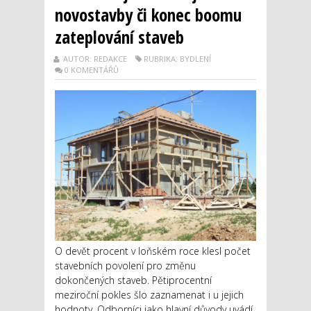
novostavby či konec boomu
zateplování staveb
AUTOR: REDAKCE
RUBRIKA: BYDLENÍ
0 KOMENTÁŘŮ
O devět procent v loňském roce klesl počet
stavebních povolení pro změnu
dokončených staveb. Pětiprocentní
meziroční pokles šlo zaznamenat i u jejich
hodnoty. Odborníci jako hlavní důvody uvádí