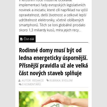
implementaci řady evropských legislativních
novinek a iniciativ, které cílí například na vyšší
opravitelnost, delší životnost a celkově lepší
udržitelnost elektroniky, včetně oblíbených
smartphonů. Těch se loni globálně prodalo
skoro 1,3 miliardy kusů, míra jejich recy...
Číst dál
Rodinné domy musí být od
ledna energeticky úspornější.
Přísnější pravidla už ale velká
část nových staveb splňuje
AUTOR: REDAKCE
RUBRIKA: BYDLENÍ
0 KOMENTÁŘŮ