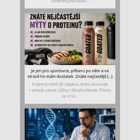
luštěniny jsou práv...
Je jen pro sportovce, přiberu po něm a ve
stravě ho mám dostatek. Znáte nejčastějš [...]
Pojem protein již nějakou dobu rezonuje
v oblasti zdraví, výživy i dlouhověkosti. Přesto
se o ně...