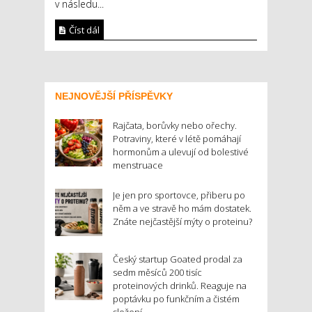
v následu...
Číst dál
NEJNOVĚJŠÍ PŘÍSPĚVKY
Rajčata, borůvky nebo ořechy.
Potraviny, které v létě pomáhají
hormonům a ulevují od bolestivé
menstruace
Je jen pro sportovce, přiberu po
něm a ve stravě ho mám dostatek.
Znáte nejčastější mýty o proteinu?
Český startup Goated prodal za
sedm měsíců 200 tisíc
proteinových drinků. Reaguje na
poptávku po funkčním a čistém