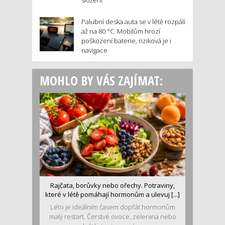
složení
Palubní deska auta se v létě rozpálí
až na 80 °C. Mobilům hrozí
poškození baterie, riziková je i
navigace
MOHLO BY VÁS ZAJÍMAT:
Rajčata, borůvky nebo ořechy. Potraviny,
které v létě pomáhají hormonům a ulevuj [...]
Léto je ideálním časem dopřát hormonům
malý restart. Čerstvé ovoce, zelenina nebo