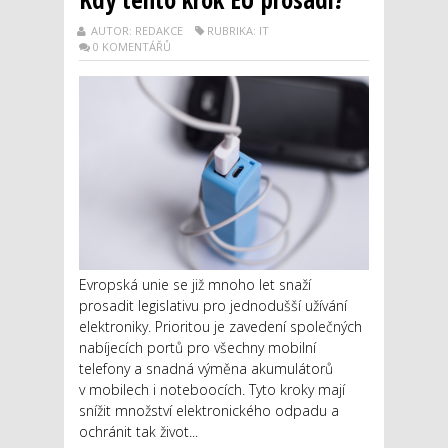
AUTOR: REDAKCE
RUBRIKA: IT
0 KOMENTÁŘŮ
Evropská unie se již mnoho let snaží
prosadit legislativu pro jednodušší užívání
elektroniky. Prioritou je zavedení společných
nabíjecích portů pro všechny mobilní
telefony a snadná výměna akumulátorů
v mobilech i noteboocích. Tyto kroky mají
snížit množství elektronického odpadu a
ochránit tak život...