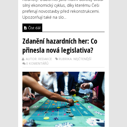
silný ekonomický cyklus, díky kterému Češi
preferují novostavby před rekonstrukcemi.
Upozorňují také na slo...
Číst dál
Zdanění hazardních her: Co
přinesla nová legislativa?
AUTOR: REDAKCE
RUBRIKA: NEJČTENĚJŠÍ
0 KOMENTÁŘŮ