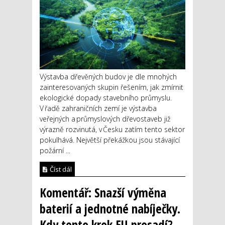
Výstavba dřevěných budov je dle mnohých
zainteresovaných skupin řešením, jak zmírnit
ekologické dopady stavebního průmyslu.
V řadě zahraničních zemí je výstavba
veřejných a průmyslových dřevostaveb již
výrazně rozvinutá, v Česku zatím tento sektor
pokulhává. Největší překážkou jsou stávající
požární ...
Číst dál
Komentář: Snazší výměna
baterií a jednotné nabíječky.
Kdy tento krok EU prosadí?