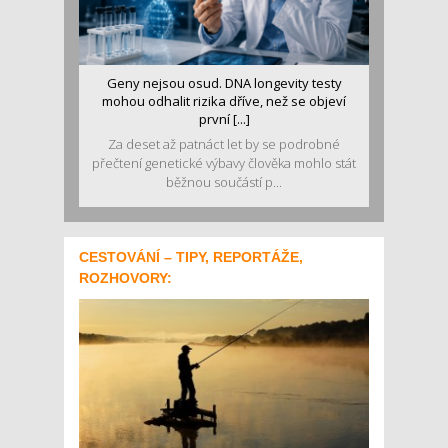
Geny nejsou osud. DNA longevity testy
mohou odhalit rizika dříve, než se objeví
první [...]
Za deset až patnáct let by se podrobné
přečtení genetické výbavy člověka mohlo stát
běžnou součástí p...
CESTOVÁNÍ – TIPY, REPORTÁŽE,
ROZHOVORY: