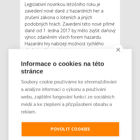
Legislativní novinkou letošního roku je
zavedení nové daně z hazardních her a
zrušení zákona o loteriích a jiných
podobných hrách. Zavedení této nové přímé
daně od 1. ledna 2017 by mělo zvýšit daňový
výnos zdaněním všech forem hazardu.
Hazardní hry nabízejí možnost rychlého
zbohatnutí, a proto jsou v...
Číst dál
Informace o cookies na této
stránce
Uvažujete o koupi a instalaci
Soubory cookie používáme ke shromažďování
nového kotle na tuhá paliva?
a analýze informací o výkonu a používání
Věnujte pozornost nové
webu, zajištění fungování funkcí ze sociálních
legislativě
médií a ke zlepšení a přizpůsobení obsahu a
reklam.
AUTOR: REDAKCE
RUBRIKA: BYDLENÍ
0 KOMENTÁŘŮ
POVOLIT COOKIES