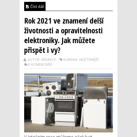
Číst dál
Rok 2021 ve znamení delší
životnosti a opravitelnosti
elektroniky. Jak můžete
přispět i vy?
AUTOR: REDAKCE
RUBRIKA: NEJČTENĚJŠÍ
0 KOMENTÁŘŮ
V letošním roce můžeme očekávat