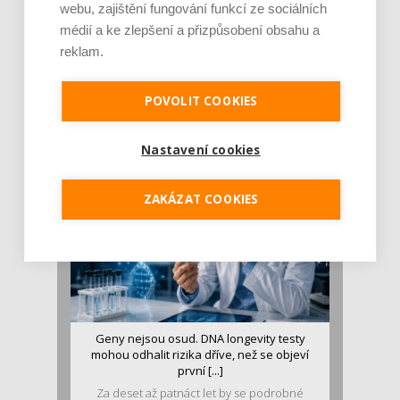
webu, zajištění fungování funkcí ze sociálních
médií a ke zlepšení a přizpůsobení obsahu a
reklam.
Je jen pro sportovce, přiberu po něm a ve
stravě ho mám dostatek. Znáte nejčastějš [...]
POVOLIT COOKIES
Pojem protein již nějakou dobu rezonuje
v oblasti zdraví, výživy i dlouhověkosti. Přesto
se o ně...
Nastavení cookies
ZAKÁZAT COOKIES
Geny nejsou osud. DNA longevity testy
mohou odhalit rizika dříve, než se objeví
první [...]
Za deset až patnáct let by se podrobné