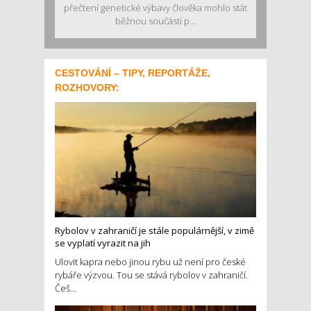
přečtení genetické výbavy člověka mohlo stát
běžnou součástí p...
CESTOVÁNÍ – TIPY, REPORTÁŽE,
ROZHOVORY:
Rybolov v zahraničí je stále populárnější, v zimě
se vyplatí vyrazit na jih
Ulovit kapra nebo jinou rybu už není pro české
rybáře výzvou. Tou se stává rybolov v zahraničí.
Češ...