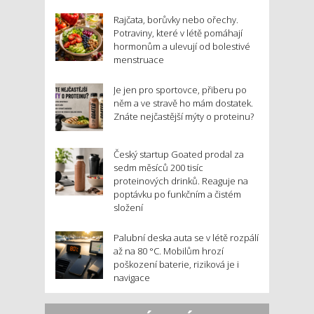
Rajčata, borůvky nebo ořechy.
Potraviny, které v létě pomáhají
hormonům a ulevují od bolestivé
menstruace
Je jen pro sportovce, přiberu po
něm a ve stravě ho mám dostatek.
Znáte nejčastější mýty o proteinu?
Český startup Goated prodal za
sedm měsíců 200 tisíc
proteinových drinků. Reaguje na
poptávku po funkčním a čistém
složení
Palubní deska auta se v létě rozpálí
až na 80 °C. Mobilům hrozí
poškození baterie, riziková je i
navigace