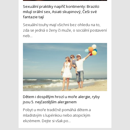
Sexuální praktiky napříč kontinenty: Brazilci
milují orální sex, Asiati skupinový, Češi své
fantazie tají
Sexuální touhy mají všichni bez ohledu na to,
zda se jedná o ženy či muže, o sociální postavení
neb...
Dětem i dospělým hrozí u moře alergie, ryby
jsou 5. nejčastějším alergenem
Pobyt u moře tradičně pomáhá dětem a
mladistvým s lupénkou nebo atopickým
ekzémem. Dejte si však po...