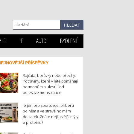
YLE
IT
AUTO
BYDLENÍ
NEJNOVĚJŠÍ PŘÍSPĚVKY
Rajčata, borůvky nebo ořechy.
Potraviny, které v létě pomáhají
hormonům a ulevují od
bolestivé menstruace
Je jen pro sportovce, přiberu
po něm a ve stravě ho mám
dostatek. Znáte nejčastější mýty
o proteinu?