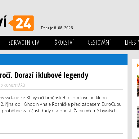
Dnes je 8. 08. 2026
ZDRAVOTNICTVÍ
ŠKOLSTVÍ
CESTOVÁNÍ
LIFEST
ýročí. Dorazí i klubové legendy
0 KOMENTÁŘŮ
ihy vydané ke 30. výročí brněnského sportovního klubu.
k 12. října od 18 hodin v hale Rosnička před zápasem EuroCupu
 proběhne za účasti řady osobností Žabin včetně bývalých