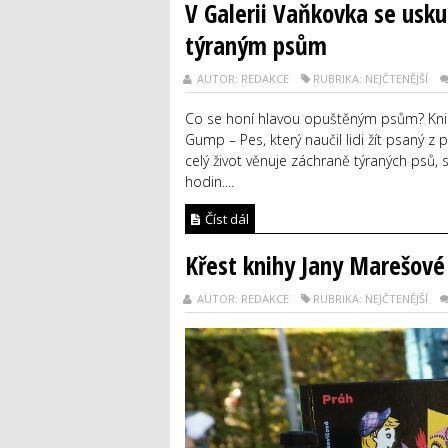
V Galerii Vaňkovka se usku
týraným psům
AUTOR: REDAKCE
RUBRIKA: NEJČTENĚJŠÍ
Co se honí hlavou opuštěným psům? Knih
Gump – Pes, který naučil lidi žít psaný z
celý život věnuje záchraně týraných psů, 
hodin....
Číst dál
Křest knihy Jany Marešové
AUTOR: REDAKCE
RUBRIKA: NEJČTENĚJŠÍ