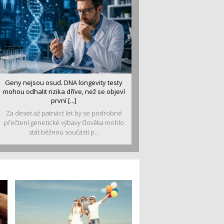
Geny nejsou osud. DNA longevity testy
mohou odhalit rizika dříve, než se objeví
první [...]
Za deset až patnáct let by se podrobné
přečtení genetické výbavy člověka mohlo
stát běžnou součástí p...