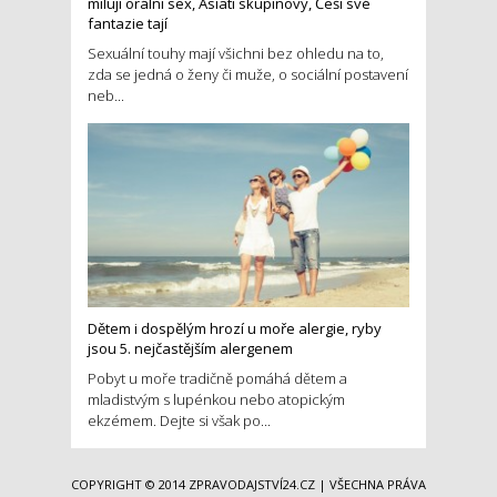
milují orální sex, Asiati skupinový, Češi své
fantazie tají
Sexuální touhy mají všichni bez ohledu na to,
zda se jedná o ženy či muže, o sociální postavení
neb...
Dětem i dospělým hrozí u moře alergie, ryby
jsou 5. nejčastějším alergenem
Pobyt u moře tradičně pomáhá dětem a
mladistvým s lupénkou nebo atopickým
ekzémem. Dejte si však po...
COPYRIGHT © 2014
ZPRAVODAJSTVÍ24.CZ
| VŠECHNA PRÁVA