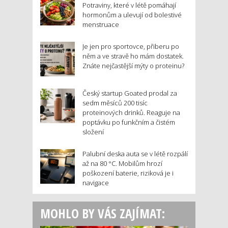
Potraviny, které v létě pomáhají
hormonům a ulevují od bolestivé
menstruace
Je jen pro sportovce, přiberu po
něm a ve stravě ho mám dostatek.
Znáte nejčastější mýty o proteinu?
Český startup Goated prodal za
sedm měsíců 200 tisíc
proteinových drinků. Reaguje na
poptávku po funkčním a čistém
složení
Palubní deska auta se v létě rozpálí
až na 80 °C. Mobilům hrozí
poškození baterie, riziková je i
navigace
MOHLO BY VÁS ZAJÍMAT: