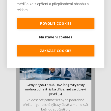
médií a ke zlepšení a přizpůsobení obsahu a
Je jen pro sportovce, přiberu po něm a ve
reklam.
stravě ho mám dostatek. Znáte nejčastějš [...]
Pojem protein již nějakou dobu rezonuje
POVOLIT COOKIES
v oblasti zdraví, výživy i dlouhověkosti. Přesto
se o ně...
Nastavení cookies
ZAKÁZAT COOKIES
Geny nejsou osud. DNA longevity testy
mohou odhalit rizika dříve, než se objeví
první [...]
Za deset až patnáct let by se podrobné
přečtení genetické výbavy člověka mohlo stát
běžnou součástí p...