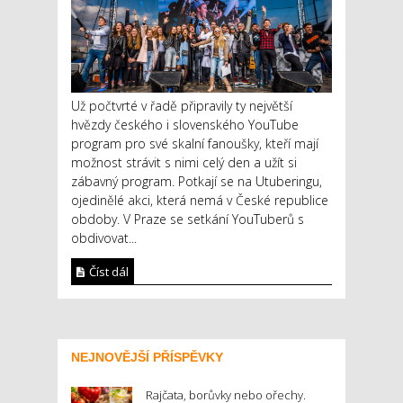
Už počtvrté v řadě připravily ty největší
hvězdy českého i slovenského YouTube
program pro své skalní fanoušky, kteří mají
možnost strávit s nimi celý den a užít si
zábavný program. Potkají se na Utuberingu,
ojedinělé akci, která nemá v České republice
obdoby. V Praze se setkání YouTuberů s
obdivovat...
Číst dál
NEJNOVĚJŠÍ PŘÍSPĚVKY
Rajčata, borůvky nebo ořechy.