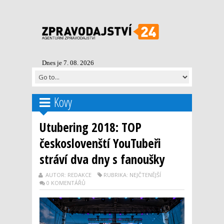
Dnes je 7. 08. 2026
Kovy
Utubering 2018: TOP
českoslovenští YouTubeři
stráví dva dny s fanoušky
AUTOR: REDAKCE
RUBRIKA: NEJČTENĚJŠÍ
0 KOMENTÁŘŮ