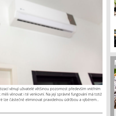
tizací věnují uživatelé většinou pozornost především vnitřním
li věnovat i té venkovní. Na její správné fungování má totiž
eré lze částečně eliminovat pravidelnou údržbou a výběrem...