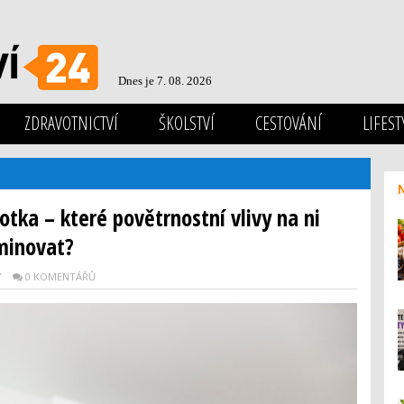
Dnes je 7. 08. 2026
ZDRAVOTNICTVÍ
ŠKOLSTVÍ
CESTOVÁNÍ
LIFEST
otka – které povětrnostní vlivy na ni
iminovat?
Y
0 KOMENTÁŘŮ