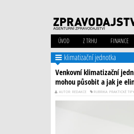
ÚVOD
Z TRHU
FINANCE
klimatizační jednotka
Venkovní klimatizační jedn
mohou působit a jak je el
AUTOR: REDAKCE
RUBRIKA: PRAKTICKÉ TIP