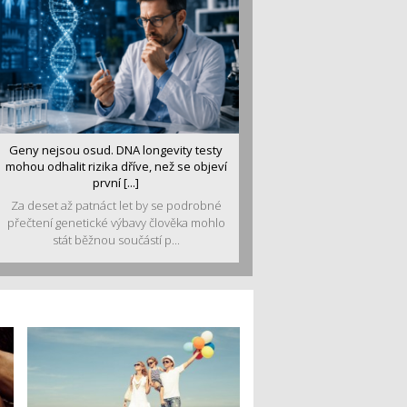
Geny nejsou osud. DNA longevity testy
mohou odhalit rizika dříve, než se objeví
první [...]
Za deset až patnáct let by se podrobné
přečtení genetické výbavy člověka mohlo
stát běžnou součástí p...