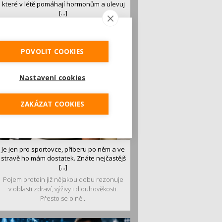
které v létě pomáhají hormonům a ulevuj
[...]
Léto je ideálním časem dopřát hormonům
malý restart. Čerstvé ovoce, zelenina nebo
luštěniny jsou práv...
POVOLIT COOKIES
Nastavení cookies
ZAKÁZAT COOKIES
Je jen pro sportovce, přiberu po něm a ve
stravě ho mám dostatek. Znáte nejčastějš
[...]
Pojem protein již nějakou dobu rezonuje
v oblasti zdraví, výživy i dlouhověkosti.
Přesto se o ně...