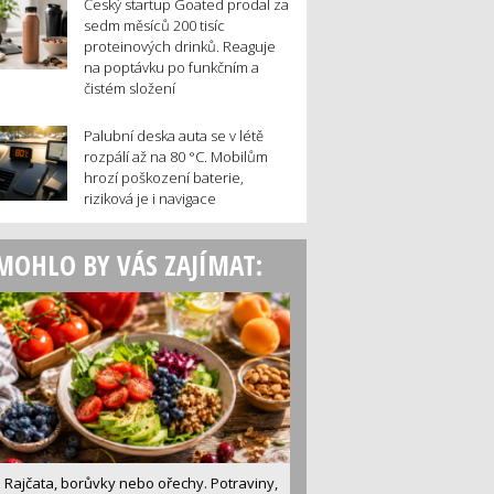
Český startup Goated prodal za
sedm měsíců 200 tisíc
proteinových drinků. Reaguje
na poptávku po funkčním a
čistém složení
Palubní deska auta se v létě
rozpálí až na 80 °C. Mobilům
hrozí poškození baterie,
riziková je i navigace
MOHLO BY VÁS ZAJÍMAT:
Rajčata, borůvky nebo ořechy. Potraviny,