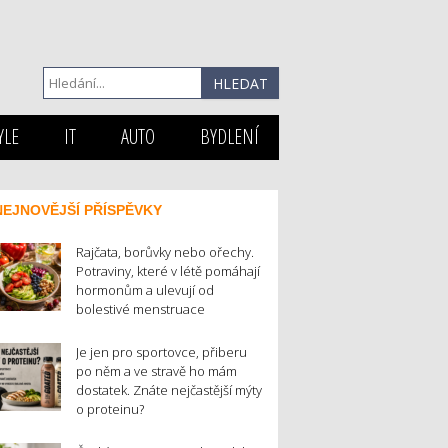
YLE
IT
AUTO
BYDLENÍ
NEJNOVĚJŠÍ PŘÍSPĚVKY
Rajčata, borůvky nebo ořechy.
Potraviny, které v létě pomáhají
hormonům a ulevují od
bolestivé menstruace
Je jen pro sportovce, přiberu
po něm a ve stravě ho mám
dostatek. Znáte nejčastější mýty
o proteinu?