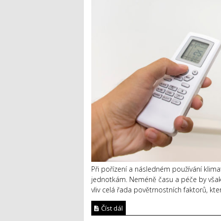
Při pořízení a následném používání klima
jednotkám. Neméně času a péče by však mě
vliv celá řada povětrnostních faktorů, kt
Číst dál