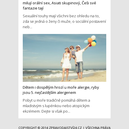
milují orální sex, Asiati skupinový, Češi své
fantazie tají
Sexuální touhy mají všichni bez ohledu na to,
zda se jedná o ženy či muže, o sociální postavení
neb...
Dětem i dospělým hrozí u moře alergie, ryby
jsou 5. nejčastějším alergenem
Pobyt u moře tradičně pomáhá dětem a
mladistvým s lupénkou nebo atopickým
ekzémem. Dejte si však po...
COPYRIGHT © 2014
ZPRAVODAJSTVÍ24.CZ
| VŠECHNA PRÁVA