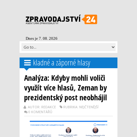
Dnes je 7. 08. 2026
kladné a záporné hlasy
Analýza: Kdyby mohli voliči
využít více hlasů, Zeman by
prezidentský post neobhájil
AUTOR: REDAKCE
RUBRIKA: NEJČTENĚJŠÍ
0 KOMENTÁŘŮ