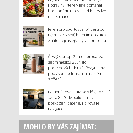
Potraviny, které v létě pomáhají
hormonům a ulevují od bolestivé
menstruace
Je jen pro sportovce, přiberu po
něm a ve stravě ho mám dostatek.
Znáte nejčastější mýty o proteinu?
Český startup Goated prodal za
sedm měsíců 200 tisíc
proteinových drinků. Reaguje na
poptávku po funkčním a čistém
složení
Palubní deska auta se v létě rozpálí
až na 80 °C. Mobilům hrozí
poškození baterie, riziková je i
navigace
MOHLO BY VÁS ZAJÍMAT: