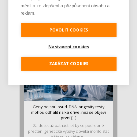
médií a ke zlepšení a přizpůsobení obsahu a
reklam.
Je jen pro sportovce, přiberu po něm a ve
stravě ho mám dostatek. Znáte nejčastějš [...]
Pojem protein již nějakou dobu rezonuje
POVOLIT COOKIES
v oblasti zdraví, výživy i dlouhověkosti. Přesto
se o ně...
Nastavení cookies
ZAKÁZAT COOKIES
Geny nejsou osud. DNA longevity testy
mohou odhalit rizika dříve, než se objeví
první [...]
Za deset až patnáct let by se podrobné
přečtení genetické výbavy člověka mohlo stát
běžnou součástí p...