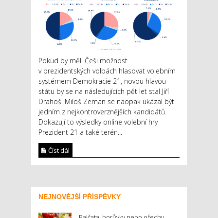
Pokud by měli Češi možnost
v prezidentských volbách hlasovat volebním
systémem Demokracie 21, novou hlavou
státu by se na následujících pět let stal Jiří
Drahoš. Miloš Zeman se naopak ukázal být
jedním z nejkontroverznějších kandidátů.
Dokazují to výsledky online volební hry
Prezident 21 a také terén...
Číst dál
NEJNOVĚJŠÍ PŘÍSPĚVKY
Rajčata, borůvky nebo ořechy.