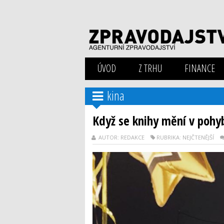
ÚVOD
Z TRHU
FINANCE
kina
Když se knihy mění v pohy
AUTOR: REDAKCE
RUBRIKA: NEJČTENĚJŠÍ