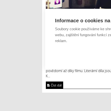
Informace o cookies na 
Soubory cookie používáme ke shr
webu, zajištění fungování funkcí z
reklam.
Více než 60 let je u nás třetí měsíc rok
literaturu po celé zemi, mezi všechny sk
povědomí až díky filmu. Literární díla js
K...
Číst dál