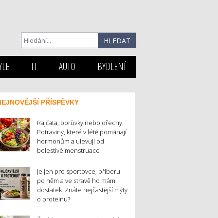
YLE
IT
AUTO
BYDLENÍ
NEJNOVĚJŠÍ PŘÍSPĚVKY
Rajčata, borůvky nebo ořechy.
Potraviny, které v létě pomáhají
hormonům a ulevují od
bolestivé menstruace
Je jen pro sportovce, přiberu
po něm a ve stravě ho mám
dostatek. Znáte nejčastější mýty
o proteinu?