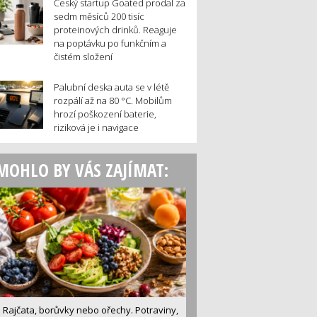
Český startup Goated prodal za
sedm měsíců 200 tisíc
proteinových drinků. Reaguje
na poptávku po funkčním a
čistém složení
Palubní deska auta se v létě
rozpálí až na 80 °C. Mobilům
hrozí poškození baterie,
riziková je i navigace
MOHLO BY VÁS ZAJÍMAT:
Rajčata, borůvky nebo ořechy. Potraviny,