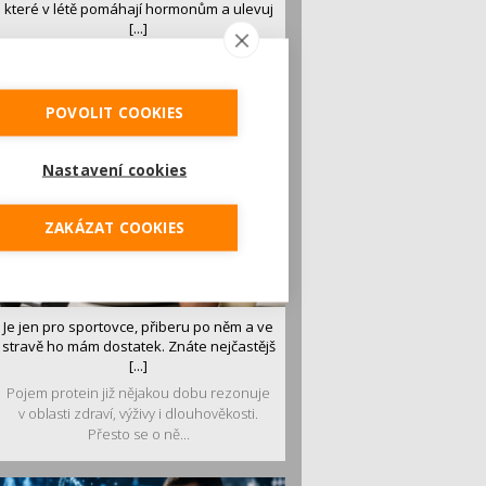
které v létě pomáhají hormonům a ulevuj
[...]
Léto je ideálním časem dopřát hormonům
malý restart. Čerstvé ovoce, zelenina nebo
luštěniny jsou práv...
POVOLIT COOKIES
Nastavení cookies
ZAKÁZAT COOKIES
Je jen pro sportovce, přiberu po něm a ve
stravě ho mám dostatek. Znáte nejčastějš
[...]
Pojem protein již nějakou dobu rezonuje
v oblasti zdraví, výživy i dlouhověkosti.
Přesto se o ně...