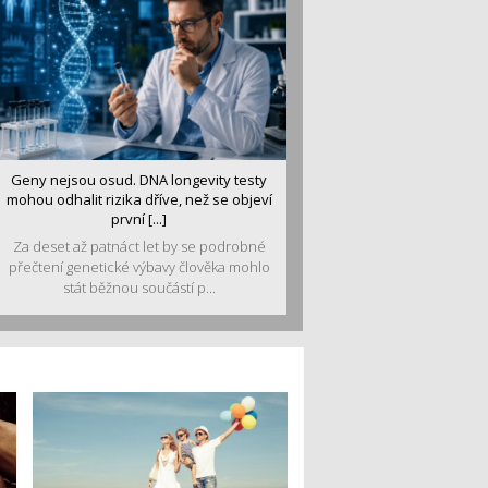
Geny nejsou osud. DNA longevity testy
mohou odhalit rizika dříve, než se objeví
první [...]
Za deset až patnáct let by se podrobné
přečtení genetické výbavy člověka mohlo
stát běžnou součástí p...