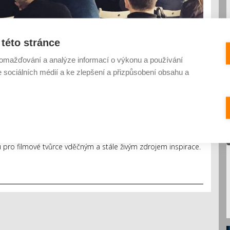
této stránce
omažďování a analýze informací o výkonu a používání
e sociálních médií a ke zlepšení a přizpůsobení obsahu a
u provázán s knihou. Osvětová akce měla od počátku rozšiřovat
upiny obyvatel. Mnoho knih se však dostalo do širšího
ou pro filmové tvůrce vděčným a stále živým zdrojem inspirace.