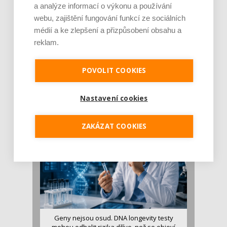
a analýze informací o výkonu a používání
webu, zajištění fungování funkcí ze sociálních
médií a ke zlepšení a přizpůsobení obsahu a
reklam.
Je jen pro sportovce, přiberu po něm a ve
POVOLIT COOKIES
stravě ho mám dostatek. Znáte nejčastějš [...]
Pojem protein již nějakou dobu rezonuje
v oblasti zdraví, výživy i dlouhověkosti. Přesto
Nastavení cookies
se o ně...
ZAKÁZAT COOKIES
Geny nejsou osud. DNA longevity testy