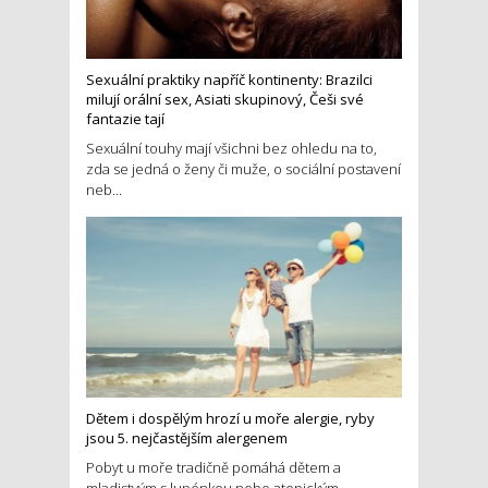
Sexuální praktiky napříč kontinenty: Brazilci
milují orální sex, Asiati skupinový, Češi své
fantazie tají
Sexuální touhy mají všichni bez ohledu na to,
zda se jedná o ženy či muže, o sociální postavení
neb...
Dětem i dospělým hrozí u moře alergie, ryby
jsou 5. nejčastějším alergenem
Pobyt u moře tradičně pomáhá dětem a