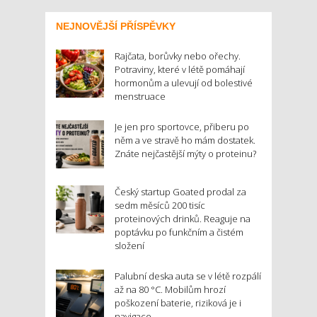
NEJNOVĚJŠÍ PŘÍSPĚVKY
Rajčata, borůvky nebo ořechy.
Potraviny, které v létě pomáhají
hormonům a ulevují od bolestivé
menstruace
Je jen pro sportovce, přiberu po
něm a ve stravě ho mám dostatek.
Znáte nejčastější mýty o proteinu?
Český startup Goated prodal za
sedm měsíců 200 tisíc
proteinových drinků. Reaguje na
poptávku po funkčním a čistém
složení
Palubní deska auta se v létě rozpálí
až na 80 °C. Mobilům hrozí
poškození baterie, riziková je i
navigace