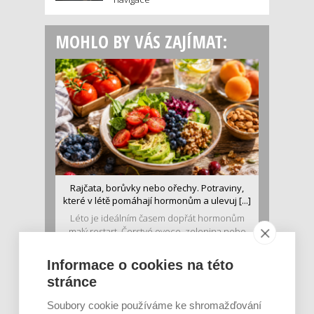
MOHLO BY VÁS ZAJÍMAT:
Rajčata, borůvky nebo ořechy. Potraviny,
které v létě pomáhají hormonům a ulevuj [...]
Léto je ideálním časem dopřát hormonům
malý restart. Čerstvé ovoce, zelenina nebo
luštěniny jsou práv...
Informace o cookies na této
stránce
Soubory cookie používáme ke shromažďování