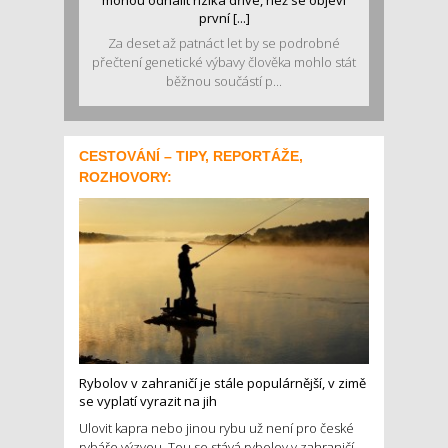
mohou odhalit rizika dříve, než se objeví
první [...]
Za deset až patnáct let by se podrobné
přečtení genetické výbavy člověka mohlo stát
běžnou součástí p...
CESTOVÁNÍ – TIPY, REPORTÁŽE,
ROZHOVORY:
Rybolov v zahraničí je stále populárnější, v zimě
se vyplatí vyrazit na jih
Ulovit kapra nebo jinou rybu už není pro české
rybáře výzvou. Tou se stává rybolov v zahraničí.