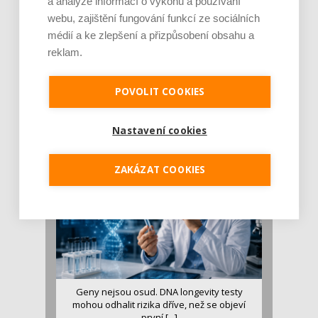
a analýze informací o výkonu a používání
webu, zajištění fungování funkcí ze sociálních
médií a ke zlepšení a přizpůsobení obsahu a
reklam.
Je jen pro sportovce, přiberu po něm a ve
stravě ho mám dostatek. Znáte nejčastějš [...]
POVOLIT COOKIES
Pojem protein již nějakou dobu rezonuje
v oblasti zdraví, výživy i dlouhověkosti. Přesto
Nastavení cookies
se o ně...
ZAKÁZAT COOKIES
Geny nejsou osud. DNA longevity testy
mohou odhalit rizika dříve, než se objeví
první [...]