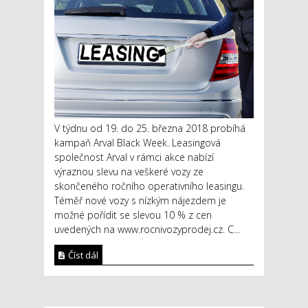
V týdnu od 19. do 25. března 2018 probíhá
kampaň Arval Black Week. Leasingová
společnost Arval v rámci akce nabízí
výraznou slevu na veškeré vozy ze
skončeného ročního operativního leasingu.
Téměř nové vozy s nízkým nájezdem je
možné pořídit se slevou 10 % z cen
uvedených na www.rocnivozyprodej.cz. C...
Číst dál