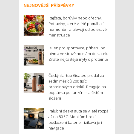
NEJNOVĚJŠÍ PŘÍSPĚVKY
Rajčata, borůvky nebo ořechy.
Potraviny, které v létě pomáhají
hormonům a ulevují od bolestivé
menstruace
Je jen pro sportovce, přiberu po
něm a ve stravě ho mám dostatek.
Znáte nejčastější mýty o proteinu?
Český startup Goated prodal za
sedm měsíců 200 tisíc
proteinových drinků. Reaguje na
poptávku po funkčním a čistém
složení
Palubní deska auta se v létě rozpálí
až na 80 °C. Mobilům hrozí
poškození baterie, riziková je i
navigace