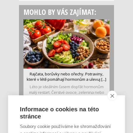
MOHLO BY VÁS ZAJÍMAT:
Rajčata, borůvky nebo ořechy. Potraviny,
které v létě pomáhají hormonům a ulevuj [...]
Léto je ideálním časem dopřát hormonům
malý restart. Čerstvé ovoce, zelenina nebo
luštěniny jsou práv...
Informace o cookies na této
stránce
Soubory cookie používáme ke shromažďování