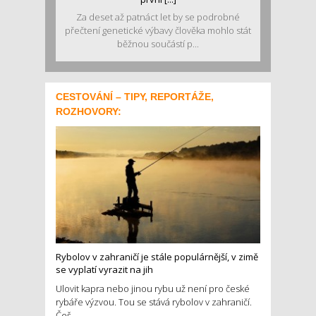
Za deset až patnáct let by se podrobné
přečtení genetické výbavy člověka mohlo stát
běžnou součástí p...
CESTOVÁNÍ – TIPY, REPORTÁŽE,
ROZHOVORY:
Rybolov v zahraničí je stále populárnější, v zimě
se vyplatí vyrazit na jih
Ulovit kapra nebo jinou rybu už není pro české
rybáře výzvou. Tou se stává rybolov v zahraničí.
Češ...