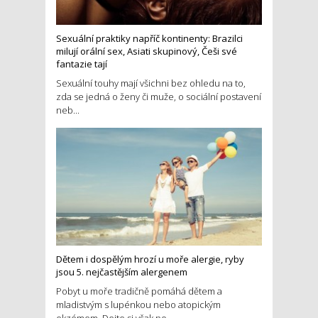
Sexuální praktiky napříč kontinenty: Brazilci
milují orální sex, Asiati skupinový, Češi své
fantazie tají
Sexuální touhy mají všichni bez ohledu na to,
zda se jedná o ženy či muže, o sociální postavení
neb...
Dětem i dospělým hrozí u moře alergie, ryby
jsou 5. nejčastějším alergenem
Pobyt u moře tradičně pomáhá dětem a
mladistvým s lupénkou nebo atopickým