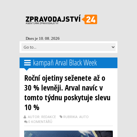
Dnes je 10. 08. 2026
kampaň Arval Black Week
Roční ojetiny seženete až o
30 % levněji. Arval navíc v
tomto týdnu poskytuje slevu
10 %
AUTOR: REDAKCE
RUBRIKA: AUTO
0 KOMENTÁŘŮ