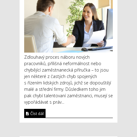
Zdlouhavý proces náboru nových
pracovníků, přílišná neformálnost nebo
chybějící zaměstnanecká příručka – to jsou
jen některé z častých chyb spojených
s řízením lidských zdrojů, jichž se dopouštějí
malé a střední firmy. Důsledkem toho jim
pak chybí talentovaní zaměstnanci, musejí se
vypořádávat s práv...
Číst dál