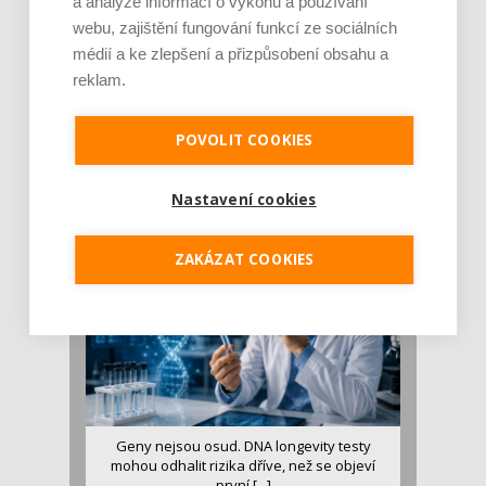
a analýze informací o výkonu a používání
webu, zajištění fungování funkcí ze sociálních
médií a ke zlepšení a přizpůsobení obsahu a
reklam.
Je jen pro sportovce, přiberu po něm a ve
stravě ho mám dostatek. Znáte nejčastějš [...]
POVOLIT COOKIES
Pojem protein již nějakou dobu rezonuje
v oblasti zdraví, výživy i dlouhověkosti. Přesto
Nastavení cookies
se o ně...
ZAKÁZAT COOKIES
Geny nejsou osud. DNA longevity testy
mohou odhalit rizika dříve, než se objeví
první [...]