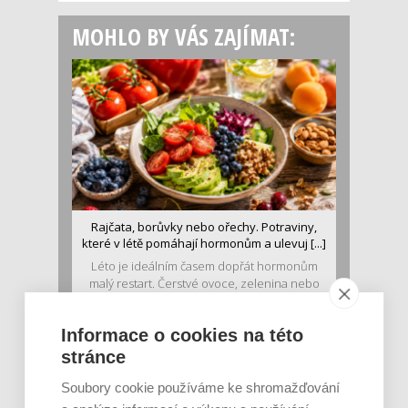
MOHLO BY VÁS ZAJÍMAT:
Rajčata, borůvky nebo ořechy. Potraviny,
které v létě pomáhají hormonům a ulevuj [...]
Léto je ideálním časem dopřát hormonům
malý restart. Čerstvé ovoce, zelenina nebo
luštěniny jsou práv...
Informace o cookies na této
stránce
Soubory cookie používáme ke shromažďování