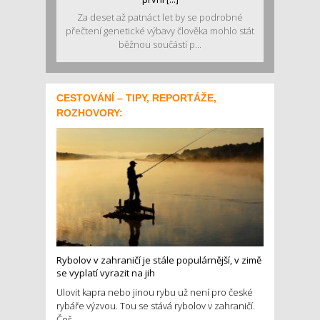
Za deset až patnáct let by se podrobné
přečtení genetické výbavy člověka mohlo stát
běžnou součástí p...
CESTOVÁNÍ – TIPY, REPORTÁŽE,
ROZHOVORY:
Rybolov v zahraničí je stále populárnější, v zimě
se vyplatí vyrazit na jih
Ulovit kapra nebo jinou rybu už není pro české
rybáře výzvou. Tou se stává rybolov v zahraničí.
Češ...