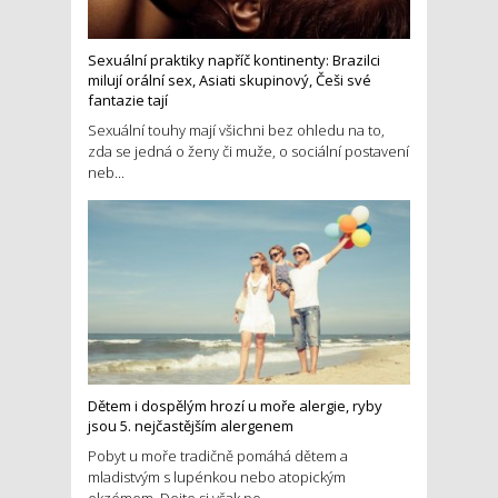
Sexuální praktiky napříč kontinenty: Brazilci
milují orální sex, Asiati skupinový, Češi své
fantazie tají
Sexuální touhy mají všichni bez ohledu na to,
zda se jedná o ženy či muže, o sociální postavení
neb...
Dětem i dospělým hrozí u moře alergie, ryby
jsou 5. nejčastějším alergenem
Pobyt u moře tradičně pomáhá dětem a
mladistvým s lupénkou nebo atopickým