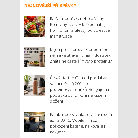
NEJNOVĚJŠÍ PŘÍSPĚVKY
Rajčata, borůvky nebo ořechy.
Potraviny, které v létě pomáhají
hormonům a ulevují od bolestivé
menstruace
Je jen pro sportovce, přiberu po
něm a ve stravě ho mám dostatek.
Znáte nejčastější mýty o proteinu?
Český startup Goated prodal za
sedm měsíců 200 tisíc
proteinových drinků. Reaguje na
poptávku po funkčním a čistém
složení
Palubní deska auta se v létě rozpálí
až na 80 °C. Mobilům hrozí
poškození baterie, riziková je i
navigace