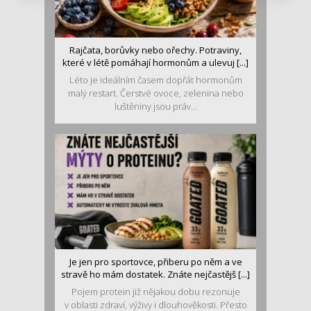
Rajčata, borůvky nebo ořechy. Potraviny,
které v létě pomáhají hormonům a ulevuj [...]
Léto je ideálním časem dopřát hormonům
malý restart. Čerstvé ovoce, zelenina nebo
luštěniny jsou práv...
Je jen pro sportovce, přiberu po něm a ve
stravě ho mám dostatek. Znáte nejčastějš [...]
Pojem protein již nějakou dobu rezonuje
v oblasti zdraví, výživy i dlouhověkosti. Přesto