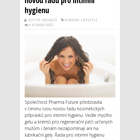
novou řadu pro intimní
hygienu
AUTOR: REDAKCE
RUBRIKA: LIFESTYLE
0 KOMENTÁŘŮ
Společnost Pharma Future představila
v červnu svou novou řadu kosmetických
přípravků pro intimní hygienu. Vedle mycího
gelu a krémů pro regenerační péči určených
mužům i ženám nezapomínají ani na
lubrikační gely. Řada pro intimní hygienu