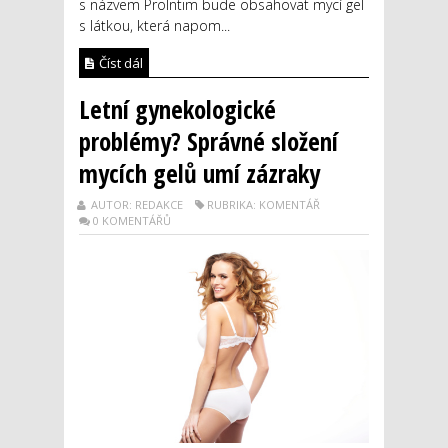
s názvem ProIntim bude obsahovat mycí gel
s látkou, která napom...
Číst dál
Letní gynekologické
problémy? Správné složení
mycích gelů umí zázraky
AUTOR: REDAKCE
RUBRIKA: KOMENTÁŘ
0 KOMENTÁŘŮ