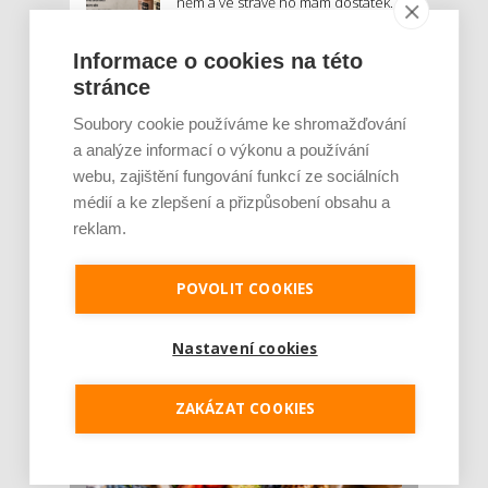
něm a ve stravě ho mám dostatek.
Znáte nejčastější mýty o proteinu?
Informace o cookies na této
Český startup Goated prodal za
stránce
sedm měsíců 200 tisíc
proteinových drinků. Reaguje na
Soubory cookie používáme ke shromažďování
poptávku po funkčním a čistém
a analýze informací o výkonu a používání
složení
webu, zajištění fungování funkcí ze sociálních
médií a ke zlepšení a přizpůsobení obsahu a
Palubní deska auta se v létě rozpálí
reklam.
až na 80 °C. Mobilům hrozí
poškození baterie, riziková je i
navigace
POVOLIT COOKIES
MOHLO BY VÁS ZAJÍMAT:
Nastavení cookies
ZAKÁZAT COOKIES