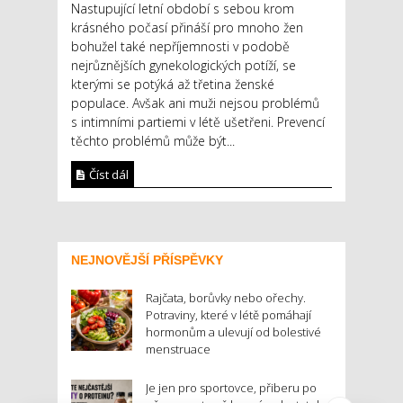
Nastupující letní období s sebou krom
krásného počasí přináší pro mnoho žen
bohužel také nepříjemnosti v podobě
nejrůznějších gynekologických potíží, se
kterými se potýká až třetina ženské
populace. Avšak ani muži nejsou problémů
s intimními partiemi v létě ušetřeni. Prevencí
těchto problémů může být...
Číst dál
NEJNOVĚJŠÍ PŘÍSPĚVKY
Rajčata, borůvky nebo ořechy.
Potraviny, které v létě pomáhají
hormonům a ulevují od bolestivé
menstruace
Je jen pro sportovce, přiberu po