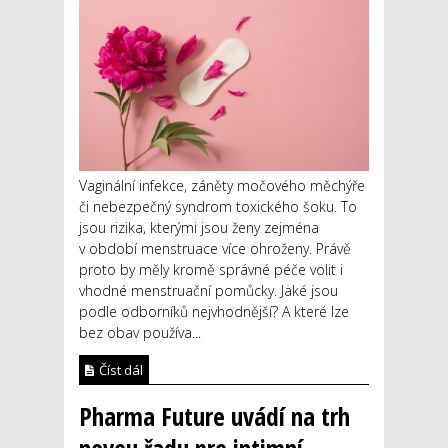
Vaginální infekce, záněty močového měchýře
či nebezpečný syndrom toxického šoku. To
jsou rizika, kterými jsou ženy zejména
v období menstruace více ohroženy. Právě
proto by měly kromě správné péče volit i
vhodné menstruační pomůcky. Jaké jsou
podle odborníků nejvhodnější? A které lze
bez obav používa...
Číst dál
Pharma Future uvádí na trh