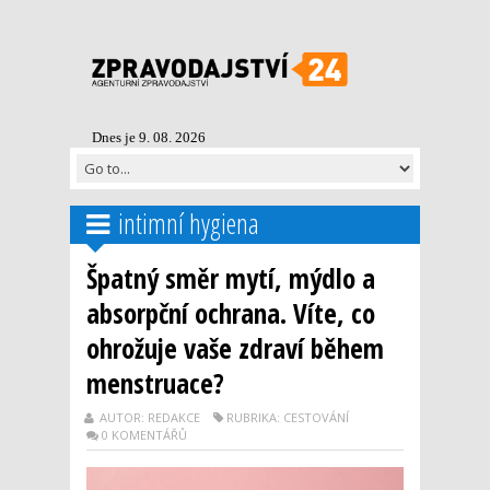
Dnes je 9. 08. 2026
intimní hygiena
Špatný směr mytí, mýdlo a
absorpční ochrana. Víte, co
ohrožuje vaše zdraví během
menstruace?
AUTOR: REDAKCE
RUBRIKA: CESTOVÁNÍ
0 KOMENTÁŘŮ