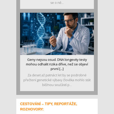
se o ně...
Geny nejsou osud. DNA longevity testy
mohou odhalit rizika dříve, než se objeví
první [...]
Za deset až patnáct let by se podrobné
přečtení genetické výbavy člověka mohlo stát
běžnou součástí p...
CESTOVÁNÍ – TIPY, REPORTÁŽE,
ROZHOVORY: