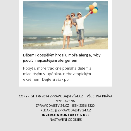
Dětem i dospělým hrozí u moře alergie, ryby
jsou 5. nejčastějším alergenem
Pobyt u moře tradičně pomáhá dětem a
mladistvým s lupénkou nebo atopickým
ekzémem. Dejte si však po...
COPYRIGHT © 2014
ZPRAVODAJSTVÍ24.CZ
| VŠECHNA PRÁVA
VYHRAZENA
ZPRAVODAJSTVI24.CZ - ISSN 2336-3320,
REDAKCE@ZPRAVODAJSTVI24.CZ
INZERCE
&
KONTAKTY
&
RSS
NASTAVENÍ COOKIES