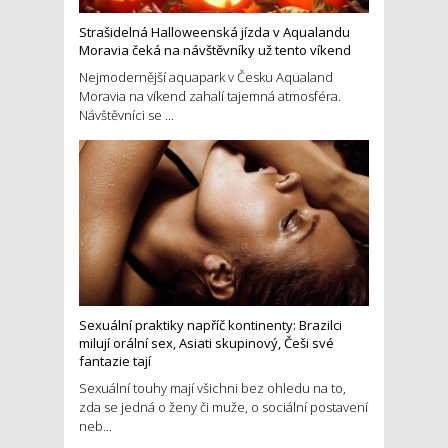
Strašidelná Halloweenská jízda v Aqualandu
Moravia čeká na návštěvníky už tento víkend
Nejmodernější aquapark v Česku Aqualand
Moravia na víkend zahalí tajemná atmosféra.
Návštěvníci se ...
Sexuální praktiky napříč kontinenty: Brazilci
milují orální sex, Asiati skupinový, Češi své
fantazie tají
Sexuální touhy mají všichni bez ohledu na to,
zda se jedná o ženy či muže, o sociální postavení
neb...