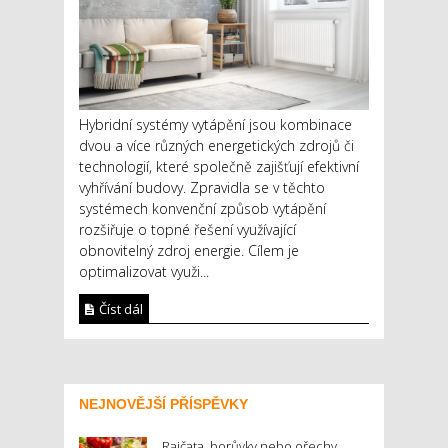
Hybridní systémy vytápění jsou kombinace
dvou a více různých energetických zdrojů či
technologií, které společně zajišťují efektivní
vyhřívání budovy. Zpravidla se v těchto
systémech konvenční způsob vytápění
rozšiřuje o topné řešení využívající
obnovitelný zdroj energie. Cílem je
optimalizovat využi...
Číst dál
NEJNOVĚJŠÍ PŘÍSPĚVKY
Rajčata, borůvky nebo ořechy.