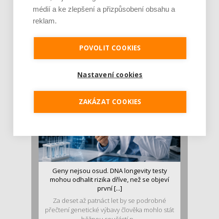
médií a ke zlepšení a přizpůsobení obsahu a
reklam.
Je jen pro sportovce, přiberu po něm a ve
stravě ho mám dostatek. Znáte nejčastějš [...]
Pojem protein již nějakou dobu rezonuje
POVOLIT COOKIES
v oblasti zdraví, výživy i dlouhověkosti. Přesto
se o ně...
Nastavení cookies
ZAKÁZAT COOKIES
Geny nejsou osud. DNA longevity testy
mohou odhalit rizika dříve, než se objeví
první [...]
Za deset až patnáct let by se podrobné
přečtení genetické výbavy člověka mohlo stát
běžnou součástí p...