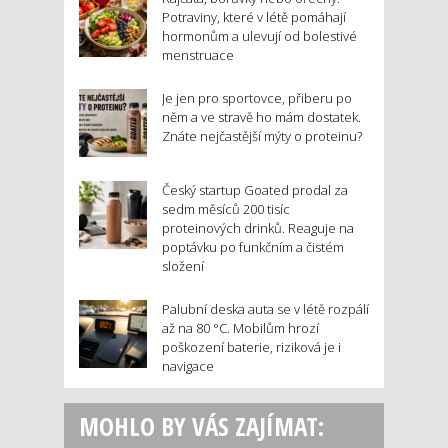
Potraviny, které v létě pomáhají
hormonům a ulevují od bolestivé
menstruace
Je jen pro sportovce, přiberu po
něm a ve stravě ho mám dostatek.
Znáte nejčastější mýty o proteinu?
Český startup Goated prodal za
sedm měsíců 200 tisíc
proteinových drinků. Reaguje na
poptávku po funkčním a čistém
složení
Palubní deska auta se v létě rozpálí
až na 80 °C. Mobilům hrozí
poškození baterie, riziková je i
navigace
MOHLO BY VÁS ZAJÍMAT: