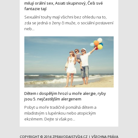
milují orální sex, Asiati skupinový, Češi své
fantazie tají
Sexuální touhy mají všichni bez ohledu na to,
zda se jedná o ženy či muže, o sociální postavení
neb...
Dětem i dospělým hrozí u moře alergie, ryby
jsou 5. nejčastějším alergenem
Pobyt u moře tradičně pomáhá dětem a
mladistvým s lupénkou nebo atopickým
ekzémem. Dejte si však po...
COPYRIGHT © 2014
ZPRAVODAJSTVÍ24.CZ
| VŠECHNA PRÁVA