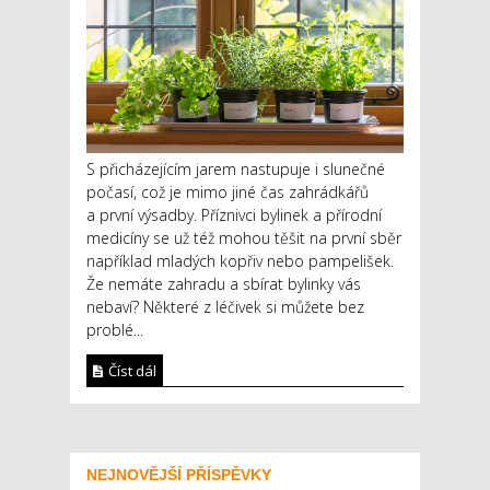
S přicházejícím jarem nastupuje i slunečné
počasí, což je mimo jiné čas zahrádkářů
a první výsadby. Příznivci bylinek a přírodní
medicíny se už též mohou těšit na první sběr
například mladých kopřiv nebo pampelišek.
Že nemáte zahradu a sbírat bylinky vás
nebaví? Některé z léčivek si můžete bez
problé...
Číst dál
NEJNOVĚJŠÍ PŘÍSPĚVKY