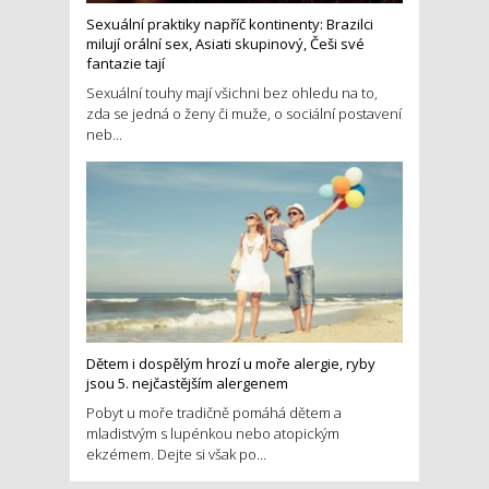
Sexuální praktiky napříč kontinenty: Brazilci
milují orální sex, Asiati skupinový, Češi své
fantazie tají
Sexuální touhy mají všichni bez ohledu na to,
zda se jedná o ženy či muže, o sociální postavení
neb...
Dětem i dospělým hrozí u moře alergie, ryby
jsou 5. nejčastějším alergenem
Pobyt u moře tradičně pomáhá dětem a
mladistvým s lupénkou nebo atopickým
ekzémem. Dejte si však po...