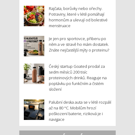
Rajčata, borůvky nebo ořechy.
Potraviny, které v létě pomáhají
hormonům a ulevují od bolestivé
menstruace
Je jen pro sportovce, přiberu po
něm a ve stravě ho mám dostatek.
Znáte nejčastější mýty o proteinu?
Český startup Goated prodal za
sedm měsíců 200 tisíc
proteinových drinků. Reaguje na
poptávku po funkčním a čistém
složení
Palubní deska auta se v létě rozpálí
až na 80 °C. Mobilům hrozí
poškození baterie, riziková je i
navigace