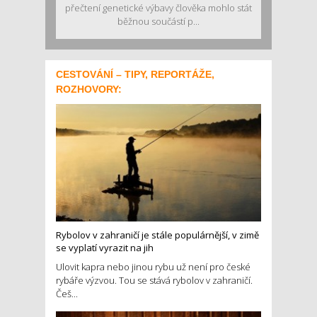
přečtení genetické výbavy člověka mohlo stát
běžnou součástí p...
CESTOVÁNÍ – TIPY, REPORTÁŽE,
ROZHOVORY:
Rybolov v zahraničí je stále populárnější, v zimě
se vyplatí vyrazit na jih
Ulovit kapra nebo jinou rybu už není pro české
rybáře výzvou. Tou se stává rybolov v zahraničí.
Češ...