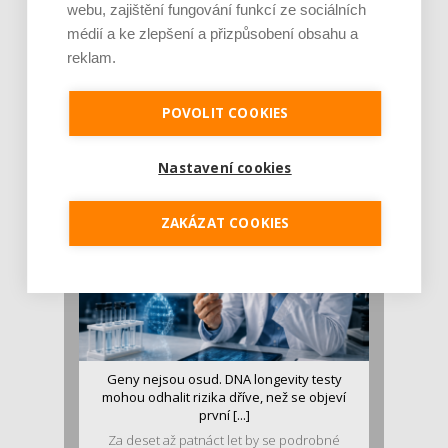
webu, zajištění fungování funkcí ze sociálních
médií a ke zlepšení a přizpůsobení obsahu a
reklam.
Je jen pro sportovce, přiberu po něm a ve
stravě ho mám dostatek. Znáte nejčastějš [...]
POVOLIT COOKIES
Pojem protein již nějakou dobu rezonuje
v oblasti zdraví, výživy i dlouhověkosti. Přesto
se o ně...
Nastavení cookies
ZAKÁZAT COOKIES
Geny nejsou osud. DNA longevity testy
mohou odhalit rizika dříve, než se objeví
první [...]
Za deset až patnáct let by se podrobné