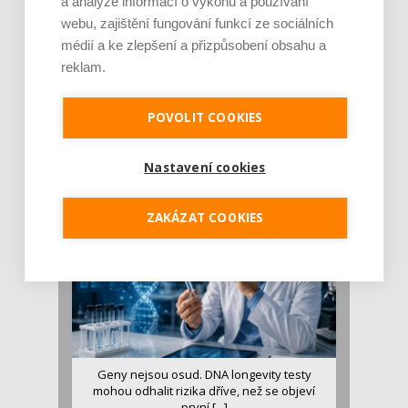
a analýze informací o výkonu a používání
webu, zajištění fungování funkcí ze sociálních
médií a ke zlepšení a přizpůsobení obsahu a
reklam.
Je jen pro sportovce, přiberu po něm a ve
stravě ho mám dostatek. Znáte nejčastějš [...]
POVOLIT COOKIES
Pojem protein již nějakou dobu rezonuje
v oblasti zdraví, výživy i dlouhověkosti. Přesto
Nastavení cookies
se o ně...
ZAKÁZAT COOKIES
Geny nejsou osud. DNA longevity testy
mohou odhalit rizika dříve, než se objeví
první [...]