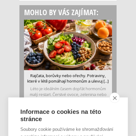
MOHLO BY VÁS ZAJÍMAT:
Rajčata, borůvky nebo ořechy. Potraviny,
které v létě pomáhají hormonům a ulevuj [...]
Léto je ideálním časem dopřát hormonům
malý restart. Čerstvé ovoce, zelenina nebo
luštěniny jsou práv...
Informace o cookies na této
stránce
Soubory cookie používáme ke shromažďování