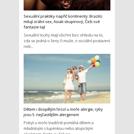
Sexuální praktiky napříč kontinenty: Brazilci
milují orální sex, Asiati skupinový, Češi své
fantazie tají
Sexuální touhy mají všichni bez ohledu na to,
zda se jedná o ženy či muže, o sociální postavení
neb...
Dětem i dospělým hrozí u moře alergie, ryby
jsou 5. nejčastějším alergenem
Pobyt u moře tradičně pomáhá dětem a
mladistvým s lupénkou nebo atopickým
ekzémem. Dejte si však po...