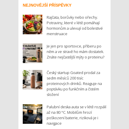
NEJNOVĚJŠÍ PŘÍSPĚVKY
Rajčata, borůvky nebo ořechy.
Potraviny, které v létě pomáhají
hormonům a ulevují od bolestivé
menstruace
Je jen pro sportovce, přiberu po
něm a ve stravě ho mám dostatek.
Znáte nejčastější mýty o proteinu?
Český startup Goated prodal za
sedm měsíců 200 tisíc
proteinových drinků. Reaguje na
poptávku po funkčním a čistém
složení
Palubní deska auta se v létě rozpálí
až na 80 °C. Mobilům hrozí
poškození baterie, riziková je i
navigace