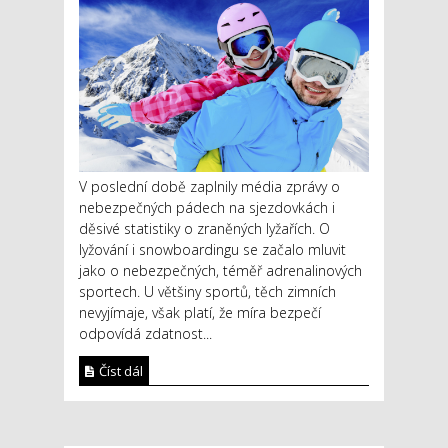
V poslední době zaplnily média zprávy o
nebezpečných pádech na sjezdovkách i
děsivé statistiky o zraněných lyžařích. O
lyžování i snowboardingu se začalo mluvit
jako o nebezpečných, téměř adrenalinových
sportech. U většiny sportů, těch zimních
nevyjímaje, však platí, že míra bezpečí
odpovídá zdatnost...
Číst dál