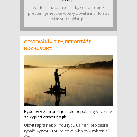
Za deset až patnáct let by se podrobné
přečtení genetické výbavy člověka mohlo stát
běžnou součástí p...
CESTOVÁNÍ – TIPY, REPORTÁŽE,
ROZHOVORY:
Rybolov v zahraničí je stále populárnější, v zimě
se vyplatí vyrazit na jih
Ulovit kapra nebo jinou rybu už není pro české
rybáře výzvou. Tou se stává rybolov v zahraničí.
Češ...