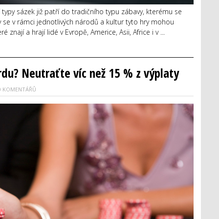
 typy sázek již patří do tradičního typu zábavy, kterému se
iv se v rámci jednotlivých národů a kultur tyto hry mohou
 znají a hrají lidé v Evropě, Americe, Asii, Africe i v ...
du? Neutraťte víc než 15 % z výplaty
0 KOMENTÁŘŮ