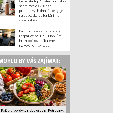
Český startup Goated prodal za
sedm měsíců 200 tisíc
proteinových drinků. Reaguje
na poptávku po funkčním a
čistém složení
Palubní deska auta se v létě
rozpálí až na 80 °C. Mobilům
hrozí poškození baterie,
riziková je i navigace
MOHLO BY VÁS ZAJÍMAT:
Rajčata, borůvky nebo ořechy. Potraviny,