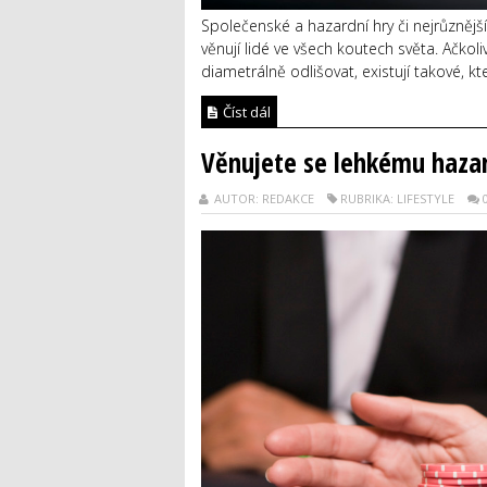
Společenské a hazardní hry či nejrůznější
věnují lidé ve všech koutech světa. Ačkol
diametrálně odlišovat, existují takové, které
Číst dál
Věnujete se lehkému hazar
AUTOR: REDAKCE
RUBRIKA: LIFESTYLE