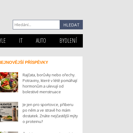
YLE
IT
AUTO
BYDLENÍ
NEJNOVĚJŠÍ PŘÍSPĚVKY
Rajčata, borůvky nebo ořechy.
Potraviny, které v létě pomáhají
hormonům a ulevují od
bolestivé menstruace
Je jen pro sportovce, přiberu
po něm a ve stravě ho mám
dostatek. Znáte nejčastější mýty
o proteinu?