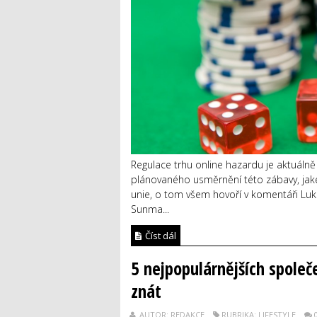
Regulace trhu online hazardu je aktuálně
plánovaného usměrnění této zábavy, jaké
unie, o tom všem hovoří v komentáři Luká
Sunma...
Číst dál
5 nejpopulárnějších společe
znát
AUTOR: REDAKCE
RUBRIKA: LIFESTYLE