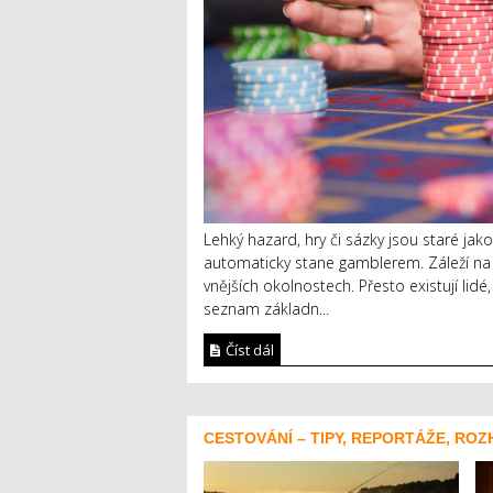
Lehký hazard, hry či sázky jsou staré jak
automaticky stane gamblerem. Záleží na
vnějších okolnostech. Přesto existují lid
seznam základn...
Číst dál
CESTOVÁNÍ – TIPY, REPORTÁŽE, ROZ