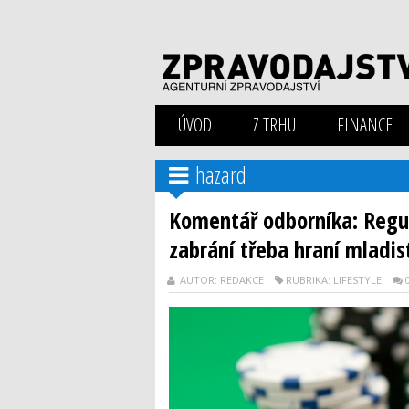
ÚVOD
Z TRHU
FINANCE
hazard
Komentář odborníka: Regul
zabrání třeba hraní mladis
AUTOR: REDAKCE
RUBRIKA: LIFESTYLE