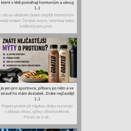
které v létě pomáhají hormonům a ulevuj
[...]
Léto je ideálním časem dopřát hormonům
malý restart. Čerstvé ovoce, zelenina nebo
luštěniny jsou práv...
Je jen pro sportovce, přiberu po něm a ve
stravě ho mám dostatek. Znáte nejčastějš
[...]
Pojem protein již nějakou dobu rezonuje
v oblasti zdraví, výživy i dlouhověkosti.
Přesto se o ně...