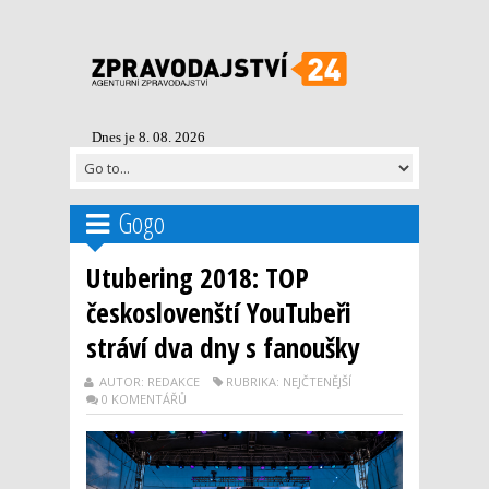
Dnes je 8. 08. 2026
Gogo
Utubering 2018: TOP
českoslovenští YouTubeři
stráví dva dny s fanoušky
AUTOR: REDAKCE
RUBRIKA: NEJČTENĚJŠÍ
0 KOMENTÁŘŮ