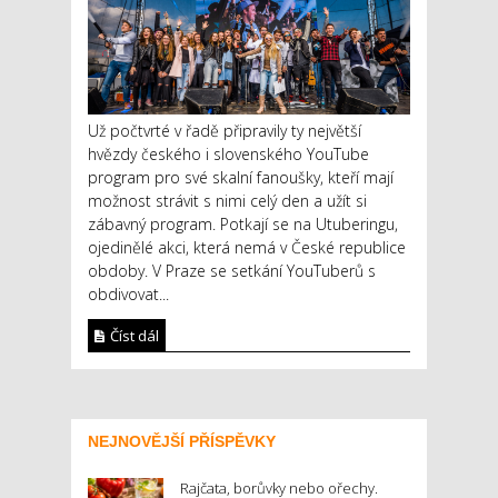
Už počtvrté v řadě připravily ty největší
hvězdy českého i slovenského YouTube
program pro své skalní fanoušky, kteří mají
možnost strávit s nimi celý den a užít si
zábavný program. Potkají se na Utuberingu,
ojedinělé akci, která nemá v České republice
obdoby. V Praze se setkání YouTuberů s
obdivovat...
Číst dál
NEJNOVĚJŠÍ PŘÍSPĚVKY
Rajčata, borůvky nebo ořechy.