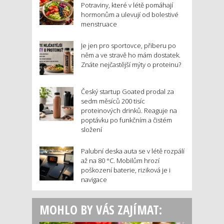
Potraviny, které v létě pomáhají
hormonům a ulevují od bolestivé
menstruace
Je jen pro sportovce, přiberu po
něm a ve stravě ho mám dostatek.
Znáte nejčastější mýty o proteinu?
Český startup Goated prodal za
sedm měsíců 200 tisíc
proteinových drinků. Reaguje na
poptávku po funkčním a čistém
složení
Palubní deska auta se v létě rozpálí
až na 80 °C. Mobilům hrozí
poškození baterie, riziková je i
navigace
MOHLO BY VÁS ZAJÍMAT: