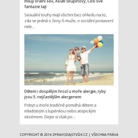
milují orální sex, Asiati skupinový, Češi své
fantazie tají
Sexuální touhy mají všichni bez ohledu na to,
zda se jedná o ženy či muže, o sociální postavení
neb...
Dětem i dospělým hrozí u moře alergie, ryby
jsou 5. nejčastějším alergenem
Pobyt u moře tradičně pomáhá dětem a
mladistvým s lupénkou nebo atopickým
ekzémem. Dejte si však po...
COPYRIGHT © 2014
ZPRAVODAJSTVÍ24.CZ
| VŠECHNA PRÁVA