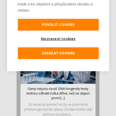
médií a ke zlepšení a přizpůsobení obsahu a
Je jen pro sportovce, přiberu po něm a ve
reklam.
stravě ho mám dostatek. Znáte nejčastějš [...]
Pojem protein již nějakou dobu rezonuje
POVOLIT COOKIES
v oblasti zdraví, výživy i dlouhověkosti. Přesto
se o ně...
Nastavení cookies
ZAKÁZAT COOKIES
Geny nejsou osud. DNA longevity testy
mohou odhalit rizika dříve, než se objeví
první [...]
Za deset až patnáct let by se podrobné
přečtení genetické výbavy člověka mohlo stát
běžnou součástí p...