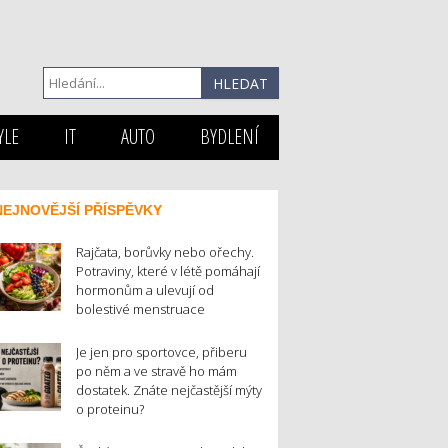
YLE
IT
AUTO
BYDLENÍ
NEJNOVĚJŠÍ PŘÍSPĚVKY
Rajčata, borůvky nebo ořechy.
Potraviny, které v létě pomáhají
hormonům a ulevují od
bolestivé menstruace
Je jen pro sportovce, přiberu
po něm a ve stravě ho mám
dostatek. Znáte nejčastější mýty
o proteinu?