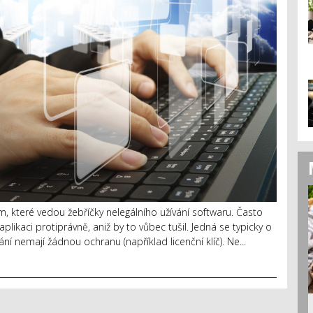
m, které vedou žebříčky nelegálního užívání softwaru. Často
plikaci protiprávně, aniž by to vůbec tušil. Jedná se typicky o
ní nemají žádnou ochranu (například licenční klíč). Ne...