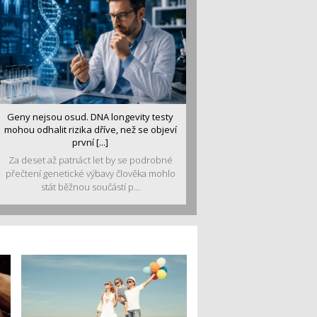
Geny nejsou osud. DNA longevity testy
mohou odhalit rizika dříve, než se objeví
první [...]
Za deset až patnáct let by se podrobné
přečtení genetické výbavy člověka mohlo
stát běžnou součástí p...