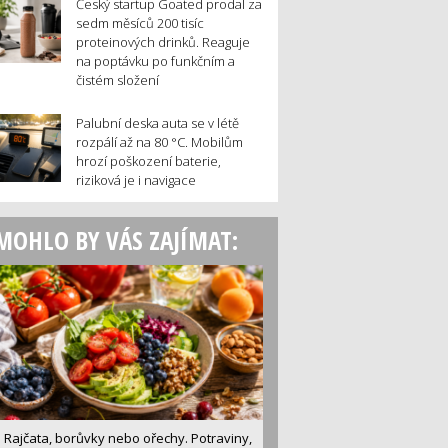
Český startup Goated prodal za
sedm měsíců 200 tisíc
proteinových drinků. Reaguje
na poptávku po funkčním a
čistém složení
Palubní deska auta se v létě
rozpálí až na 80 °C. Mobilům
hrozí poškození baterie,
riziková je i navigace
MOHLO BY VÁS ZAJÍMAT:
Rajčata, borůvky nebo ořechy. Potraviny,