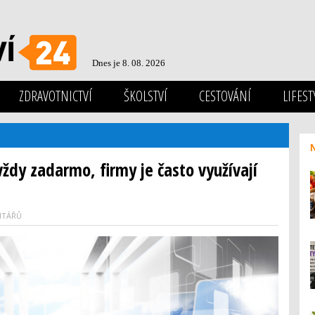
Dnes je 8. 08. 2026
ZDRAVOTNICTVÍ
ŠKOLSTVÍ
CESTOVÁNÍ
LIFEST
ždy zadarmo, firmy je často využívají
NTÁŘŮ