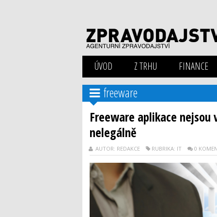
ÚVOD
Z TRHU
FINANCE
freeware
Freeware aplikace nejsou v
nelegálně
AUTOR: REDAKCE
RUBRIKA: IT
0 KOME