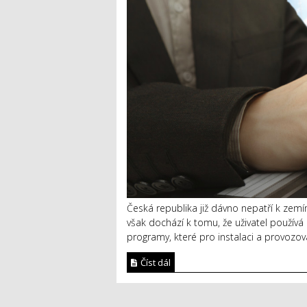
Česká republika již dávno nepatří k zemí
však dochází k tomu, že uživatel používá a
programy, které pro instalaci a provozová
Číst dál