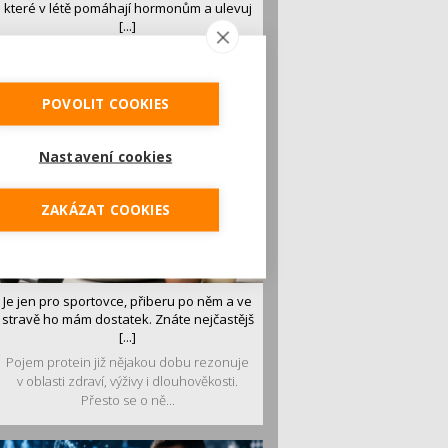
které v létě pomáhají hormonům a ulevuj
[...]
Léto je ideálním časem dopřát hormonům
malý restart. Čerstvé ovoce, zelenina nebo
luštěniny jsou práv...
POVOLIT COOKIES
Nastavení cookies
ZAKÁZAT COOKIES
Je jen pro sportovce, přiberu po něm a ve
stravě ho mám dostatek. Znáte nejčastějš
[...]
Pojem protein již nějakou dobu rezonuje
v oblasti zdraví, výživy i dlouhověkosti.
Přesto se o ně...