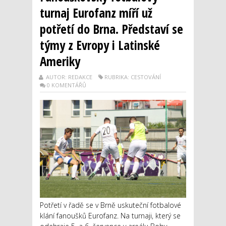
turnaj Eurofanz míří už
potřetí do Brna. Představí se
týmy z Evropy i Latinské
Ameriky
AUTOR: REDAKCE
RUBRIKA: CESTOVÁNÍ
0 KOMENTÁŘŮ
Potřetí v řadě se v Brně uskuteční fotbalové
klání fanoušků Eurofanz. Na turnaji, který se