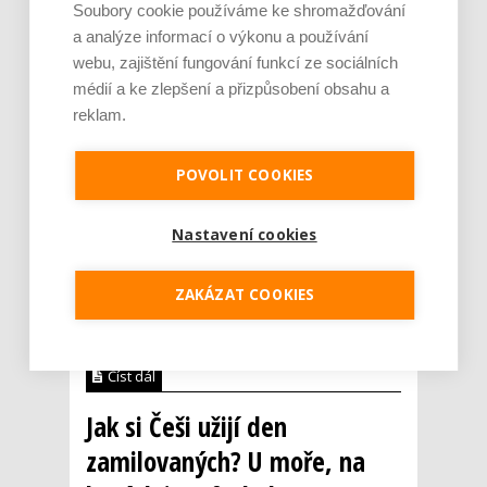
Soubory cookie používáme ke shromažďování
a analýze informací o výkonu a používání
webu, zajištění fungování funkcí ze sociálních
médií a ke zlepšení a přizpůsobení obsahu a
reklam.
POVOLIT COOKIES
O víkendu 26. a 27. září 2020 se
v jihomoravských Bučovicích uskuteční další
ročník turnaje Bučovice Blind Football Cup
Nastavení cookies
(BBFC). Osmého ročníku tohoto jedinečného
turnaje se zúčastní týmy nevidomých hráčů
fotbalu z pěti evropských zemí. Vůbec
ZAKÁZAT COOKIES
poprvé přijede tým ze země galského
kohouta, reprezentační ...
Číst dál
Jak si Češi užijí den
zamilovaných? U moře, na