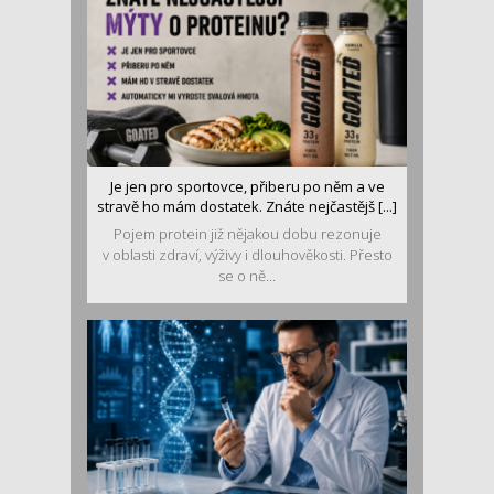
Je jen pro sportovce, přiberu po něm a ve
stravě ho mám dostatek. Znáte nejčastějš [...]
Pojem protein již nějakou dobu rezonuje
v oblasti zdraví, výživy i dlouhověkosti. Přesto
se o ně...