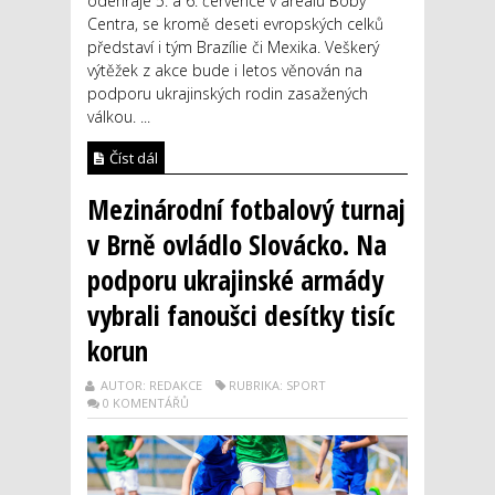
odehraje 5. a 6. července v areálu Boby
Centra, se kromě deseti evropských celků
představí i tým Brazílie či Mexika. Veškerý
výtěžek z akce bude i letos věnován na
podporu ukrajinských rodin zasažených
válkou. ...
Číst dál
Mezinárodní fotbalový turnaj
v Brně ovládlo Slovácko. Na
podporu ukrajinské armády
vybrali fanoušci desítky tisíc
korun
AUTOR: REDAKCE
RUBRIKA: SPORT
0 KOMENTÁŘŮ