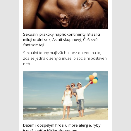
Sexuální praktiky napříč kontinenty: Brazilci
milují orální sex, Asiati skupinový, Češi své
fantazie tají
Sexuální touhy mají všichni bez ohledu na to,
zda se jedná o ženy či muže, o sociální postavení
neb...
Dětem i dospělým hrozí u moře alergie, ryby
jsou 5. nejčastějším alergenem