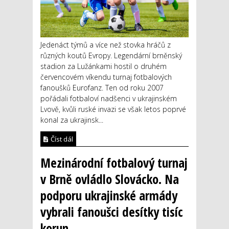
Jedenáct týmů a více než stovka hráčů z
různých koutů Evropy. Legendární brněnský
stadion za Lužánkami hostil o druhém
červencovém víkendu turnaj fotbalových
fanoušků Eurofanz. Ten od roku 2007
pořádali fotbaloví nadšenci v ukrajinském
Lvově, kvůli ruské invazi se však letos poprvé
konal za ukrajinsk...
Číst dál
Mezinárodní fotbalový turnaj
v Brně ovládlo Slovácko. Na
podporu ukrajinské armády
vybrali fanoušci desítky tisíc
korun