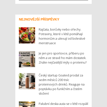
NEJNOVĚJŠÍ PŘÍSPĚVKY
Rajčata, borůvky nebo ořechy.
Potraviny, které v létě pomáhají
hormonům a ulevují od bolestivé
menstruace
Je jen pro sportovce, přiberu po
něm a ve stravě ho mám dostatek.
Znáte nejčastější mýty o proteinu?
Český startup Goated prodal za
sedm měsíců 200 tisíc
proteinových drinků. Reaguje na
poptávku po funkčním a čistém
složení
Palubní deska auta se v létě rozpálí