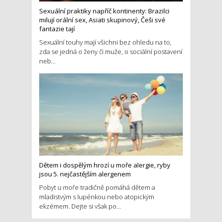
Sexuální praktiky napříč kontinenty: Brazilci
milují orální sex, Asiati skupinový, Češi své
fantazie tají
Sexuální touhy mají všichni bez ohledu na to,
zda se jedná o ženy či muže, o sociální postavení
neb...
Dětem i dospělým hrozí u moře alergie, ryby
jsou 5. nejčastějším alergenem
Pobyt u moře tradičně pomáhá dětem a
mladistvým s lupénkou nebo atopickým
ekzémem. Dejte si však po...