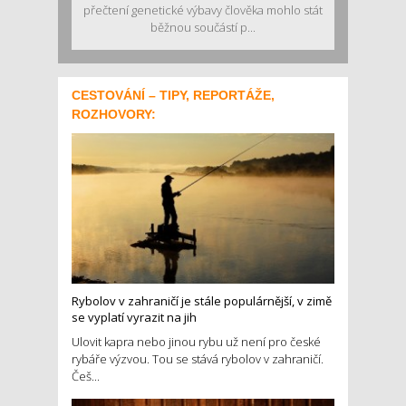
přečtení genetické výbavy člověka mohlo stát
běžnou součástí p...
CESTOVÁNÍ – TIPY, REPORTÁŽE,
ROZHOVORY:
Rybolov v zahraničí je stále populárnější, v zimě
se vyplatí vyrazit na jih
Ulovit kapra nebo jinou rybu už není pro české
rybáře výzvou. Tou se stává rybolov v zahraničí.
Češ...