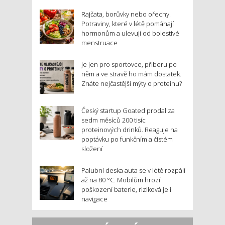
Rajčata, borůvky nebo ořechy.
Potraviny, které v létě pomáhají
hormonům a ulevují od bolestivé
menstruace
Je jen pro sportovce, přiberu po
něm a ve stravě ho mám dostatek.
Znáte nejčastější mýty o proteinu?
Český startup Goated prodal za
sedm měsíců 200 tisíc
proteinových drinků. Reaguje na
poptávku po funkčním a čistém
složení
Palubní deska auta se v létě rozpálí
až na 80 °C. Mobilům hrozí
poškození baterie, riziková je i
navigace