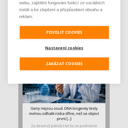
webu, zajištění fungování funkcí ze sociálních
médií a ke zlepšení a přizpůsobení obsahu a
reklam.
Je jen pro sportovce, přiberu po něm a ve
stravě ho mám dostatek. Znáte nejčastějš [...]
POVOLIT COOKIES
Pojem protein již nějakou dobu rezonuje
v oblasti zdraví, výživy i dlouhověkosti. Přesto
se o ně...
Nastavení cookies
ZAKÁZAT COOKIES
Geny nejsou osud. DNA longevity testy
mohou odhalit rizika dříve, než se objeví
první [...]
Za deset až patnáct let by se podrobné