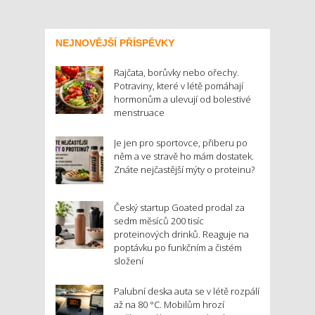
NEJNOVĚJŠÍ PŘÍSPĚVKY
Rajčata, borůvky nebo ořechy.
Potraviny, které v létě pomáhají
hormonům a ulevují od bolestivé
menstruace
Je jen pro sportovce, přiberu po
něm a ve stravě ho mám dostatek.
Znáte nejčastější mýty o proteinu?
Český startup Goated prodal za
sedm měsíců 200 tisíc
proteinových drinků. Reaguje na
poptávku po funkčním a čistém
složení
Palubní deska auta se v létě rozpálí
až na 80 °C. Mobilům hrozí