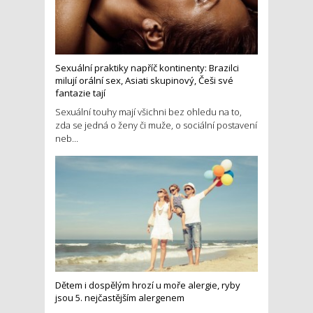
Sexuální praktiky napříč kontinenty: Brazilci
milují orální sex, Asiati skupinový, Češi své
fantazie tají
Sexuální touhy mají všichni bez ohledu na to,
zda se jedná o ženy či muže, o sociální postavení
neb...
Dětem i dospělým hrozí u moře alergie, ryby
jsou 5. nejčastějším alergenem