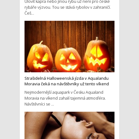
Ulovit kapra nebo jinou rybu už není pro české
rybáře výzvou. Tou se stává rybolov v zahraničí.
Češ...
Strašidelná Halloweenská jízda v Aqualandu
Moravia čeká na návštěvníky už tento víkend
Nejmodernější aquapark v Česku Aqualand
Moravia na víkend zahalí tajemná atmosféra.
Návštěvníci se ...