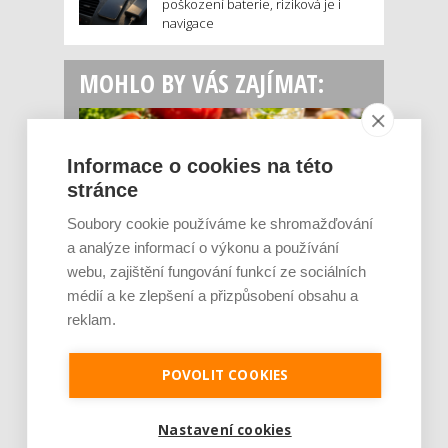
poškození baterie, riziková je i
navigace
MOHLO BY VÁS ZAJÍMAT:
Informace o cookies na této
stránce
Soubory cookie používáme ke shromažďování
a analýze informací o výkonu a používání
webu, zajištění fungování funkcí ze sociálních
Rajčata, borůvky nebo ořechy. Potraviny,
médií a ke zlepšení a přizpůsobení obsahu a
které v létě pomáhají hormonům a ulevuj [...]
reklam.
Léto je ideálním časem dopřát hormonům
malý restart. Čerstvé ovoce, zelenina nebo
luštěniny jsou práv...
POVOLIT COOKIES
Nastavení cookies