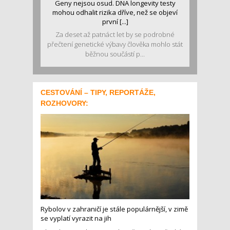
Geny nejsou osud. DNA longevity testy
mohou odhalit rizika dříve, než se objeví
první [...]
Za deset až patnáct let by se podrobné
přečtení genetické výbavy člověka mohlo stát
běžnou součástí p...
CESTOVÁNÍ – TIPY, REPORTÁŽE,
ROZHOVORY:
Rybolov v zahraničí je stále populárnější, v zimě
se vyplatí vyrazit na jih