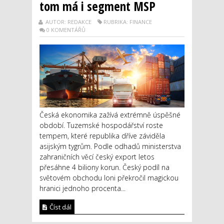
tom má i segment MSP
AUTOR: REDAKCE
RUBRIKA: FINANCE
0 KOMENTÁŘŮ
Česká ekonomika zažívá extrémně úspěšné
období. Tuzemské hospodářství roste
tempem, které republika dříve záviděla
asijským tygrům. Podle odhadů ministerstva
zahraničních věcí český export letos
přesáhne 4 biliony korun. Český podíl na
světovém obchodu loni překročil magickou
hranici jednoho procenta...
Číst dál