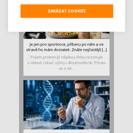
ZAKÁZAT COOKIES
Je jen pro sportovce, přiberu po něm a ve
stravě ho mám dostatek. Znáte nejčastějš [...]
Pojem protein již nějakou dobu rezonuje
v oblasti zdraví, výživy i dlouhověkosti. Přesto
se o ně...