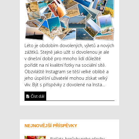
Léto je obdobím dovolených, výletů a nových
zážitků. Stejně jako užít si dovolenou je ale
v dnešní době pro mnoho lidí důležité
pořídit na ní kvalitní fotky na sociální sítě.
Obzvláště Instagram se těší velké oblibě a
jeho úspěšní uživatelé mohou získat velký
vliv. Být s příspěvky z dovolené na Insta...
Číst dál
NEJNOVĚJŠÍ PŘÍSPĚVKY
Rajčata, borůvky nebo ořechy.