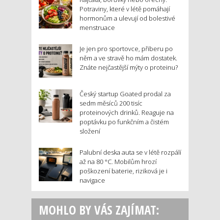
Potraviny, které v létě pomáhají
hormonům a ulevují od bolestivé
menstruace
Je jen pro sportovce, přiberu po
něm a ve stravě ho mám dostatek.
Znáte nejčastější mýty o proteinu?
Český startup Goated prodal za
sedm měsíců 200 tisíc
proteinových drinků. Reaguje na
poptávku po funkčním a čistém
složení
Palubní deska auta se v létě rozpálí
až na 80 °C. Mobilům hrozí
poškození baterie, riziková je i
navigace
MOHLO BY VÁS ZAJÍMAT: