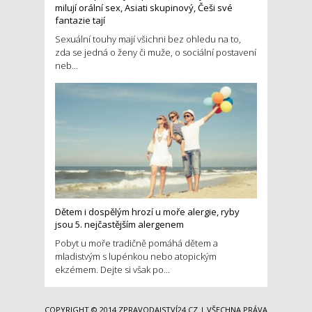
milují orální sex, Asiati skupinový, Češi své
fantazie tají
Sexuální touhy mají všichni bez ohledu na to,
zda se jedná o ženy či muže, o sociální postavení
neb...
Dětem i dospělým hrozí u moře alergie, ryby
jsou 5. nejčastějším alergenem
Pobyt u moře tradičně pomáhá dětem a
mladistvým s lupénkou nebo atopickým
ekzémem. Dejte si však po...
COPYRIGHT © 2014
ZPRAVODAJSTVÍ24.CZ
| VŠECHNA PRÁVA