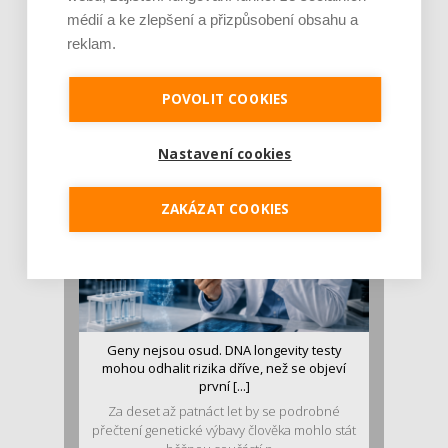
médií a ke zlepšení a přizpůsobení obsahu a
reklam.
Je jen pro sportovce, přiberu po něm a ve
stravě ho mám dostatek. Znáte nejčastějš [...]
Pojem protein již nějakou dobu rezonuje
POVOLIT COOKIES
v oblasti zdraví, výživy i dlouhověkosti. Přesto
se o ně...
Nastavení cookies
ZAKÁZAT COOKIES
Geny nejsou osud. DNA longevity testy
mohou odhalit rizika dříve, než se objeví
první [...]
Za deset až patnáct let by se podrobné
přečtení genetické výbavy člověka mohlo stát